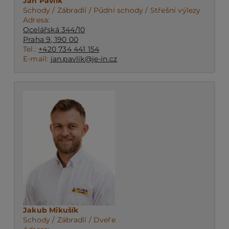
Jan Pavlík
Schody / Zábradlí / Půdní schody / Střešní výlezy
Adresa:
Ocelářská 344/10
Praha 9, 190 00
Tel.:
+420 734 441 154
E-mail:
jan.pavlik@je-in.cz
Jakub Mikušík
Schody / Zábradlí / Dveře