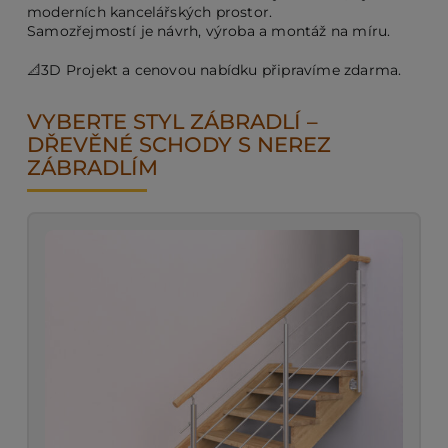
moderních kancelářských prostor.
Samozřejmostí je návrh, výroba a montáž na míru.
PO
📐3D Projekt a cenovou nabídku připravíme zdarma.
VYBERTE STYL ZÁBRADLÍ –
KO
DŘEVĚNÉ SCHODY S NEREZ
ZÁBRADLÍM
O 
RE
AK