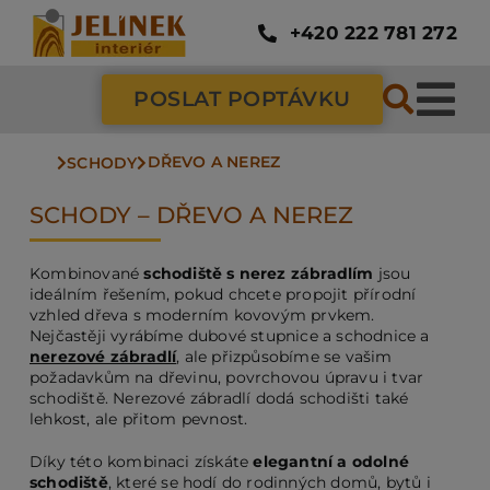
Přeskočit
na
+420 222 781 272
obsah
POSLAT POPTÁVKU
Tog
DŘEVO A NEREZ
Nav
SCHODY
SC
SCHODY – DŘEVO A NEREZ
ZÁ
Kombinované
schodiště s nerez zábradlím
jsou
ideálním řešením, pokud chcete propojit přírodní
vzhled dřeva s moderním kovovým prvkem.
DV
Nejčastěji vyrábíme dubové stupnice a schodnice a
nerezové zábradlí
, ale přizpůsobíme se vašim
požadavkům na dřevinu, povrchovou úpravu i tvar
schodiště. Nerezové zábradlí dodá schodišti také
PO
lehkost, ale přitom pevnost.
Díky této kombinaci získáte
elegantní a odolné
NÁ
schodiště
, které se hodí do rodinných domů, bytů i