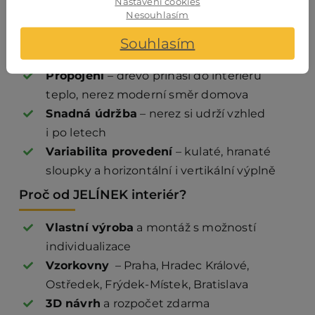
Nastavení cookies
Nesouhlasím
Proč sis vybrat kombinované schody dřevo
a nerez?
Souhlasím
Propojení
– dřevo přináší do interiéru
teplo, nerez moderní směr domova
Snadná údržba
– nerez si udrží vzhled
i po letech
Variabilita provedení
– kulaté, hranaté
sloupky a horizontální i vertikální výplně
Proč od JELÍNEK interiér?
Vlastní výroba
a montáž s možností
individualizace
Vzorkovny
– Praha, Hradec Králové,
Ostředek, Frýdek-Místek, Bratislava
3D návrh
a rozpočet zdarma