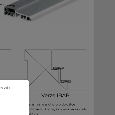
co vás
.
0 mm,
Okenní rám a křídlo o tloušťce
dné
přibližně 100 mm, zarovnané zevnitř
i zvenku