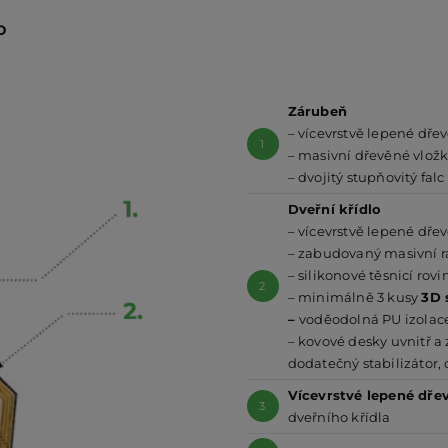
o
Zárubeň
– vícevrstvě lepené dře
1
– masivní dřevěné vložky
– dvojitý stupňovitý falc
Dveřní křídlo
– vícevrstvě lepené dře
– zabudovaný masivní rá
– silikonové těsnicí rovi
2
–
minimálně 3 kusy
3D 
–
voděodolná PU izolace 
– kovové desky uvnitř a
dodatečný stabilizátor,
Vícevrstvé lepené dře
3
dveřního křídla