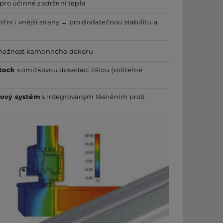
pro účinné zadržení tepla
itřní i vnější strany → pro dodatečnou stabilitu a
, možnost kamenného dekoru
tock
s omítkovou dosedací lištou (volitelné
hový systém
s integrovaným těsněním proti