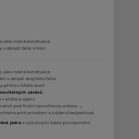
vo jako nosná konstrukce
 v oblasti falce a hran
vo jako nosná konstrukce
m v oblasti dvojitého falce
ny přímo v křídle dveří
stavitelných závěsů
v křídle a výplni
 zvenčí pod finální povrchovou vrstvou →
 ochrana proti proražení a zvýšená bezpečnost
věné jádro
s výztužnými žebry pro zpevnění