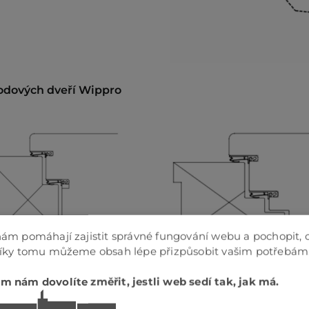
hodových dveří Wippro
ám pomáhají zajistit správné fungování webu a pochopit, 
Díky tomu můžeme obsah lépe přizpůsobit vašim potřebám
křídlo o tloušťce cca 100 mm,
Rám cca 70 mm, křídlo cca 1
m nám dovolíte změřit, jestli web sedí tak, jak má.
drážkou zevnitř i zvenku
standardně uvnitř, vnější v je
rovině