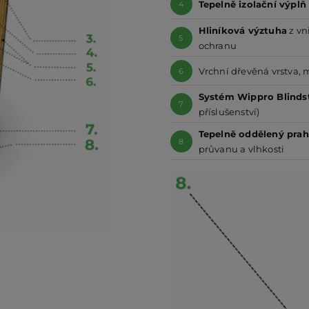
Tepelně izolační výplň
4
Hliníková výztuha
z vn
5
ochranu
Vrchní dřevěná vrstva
6
Systém Wippro Blinds
7
příslušenství)
Tepelně oddělený pra
8
průvanu a vlhkosti