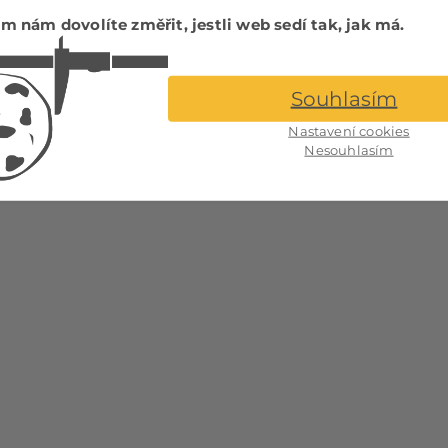
CE
m nám dovolíte změřit, jestli web sedí tak, jak má.
RTFOLIO
NÍ COOKIES
Souhlasím
Nastavení cookies
Nesouhlasím