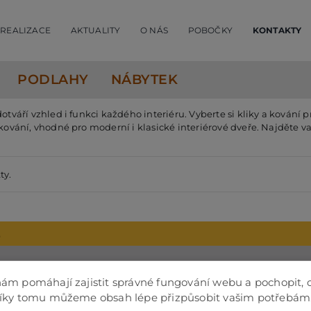
REALIZACE
AKTUALITY
O NÁS
POBOČKY
KONTAKTY
PODLAHY
NÁBYTEK
tváří vzhled i funkci každého interiéru. Vyberte si kliky a kování 
ování, vhodné pro moderní i klasické interiérové dveře. Najděte var
ty.
2
ám pomáhají zajistit správné fungování webu a pochopit, 
Díky tomu můžeme obsah lépe přizpůsobit vašim potřebám