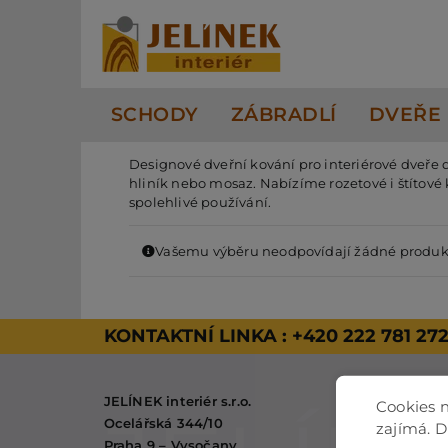
Přeskočit
na
obsah
SCHODY
ZÁBRADLÍ
DVEŘE
Designové dveřní kování pro interiérové dveře do
hliník nebo mosaz. Nabízíme rozetové i štítové k
spolehlivé používání.
Vašemu výběru neodpovídají žádné produk
KONTAKTNÍ LINKA :
+420 222 781 27
JELÍNEK interiér s.r.o.
Cookies n
KONTAKT
Ocelářská 344/10
zajímá. 
O NÁS
Praha 9 – Vysočany