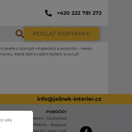
+420 222 781 272
POSLAT POPTÁVKU
pro dveře z různých materiálů a povrchů – nerez,
iantu, která ladí s vaším stylem a zaručí
info@jelinek-interier.cz
POBOČKY
PRAHA – Ocelářská
co vás
PRAHA – Bassova
.
HRADEC KRÁLOVÉ