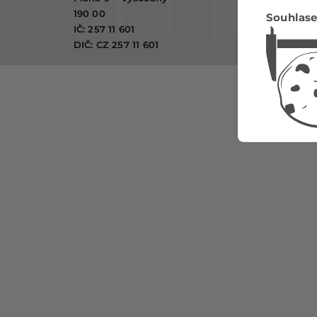
REALIZA
190 00
Souhlase
NAŠE PO
IČ: 257 11 601
NASTAVE
DIČ: CZ 257 11 601