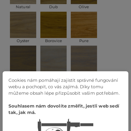
Natural
Dub
Olive
Oyster
Borovice
Pure
Savanna
Silver gris
Slate gris
Cookies nám pomáhají zajistit správné fungování
webu a pochopit, co vás zajímá. Díky tomu
můžeme obsah lépe přizpůsobit vašim potřebám.
Souhlasem nám dovolíte změřit, jestli web sedí
Kouřový dub
Smoke I.
Smoke II.
tak, jak má.