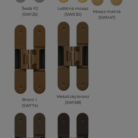
Šedá F2
Leštěná mosaz
Mosaz matná
(SW125)
(SW030)
(SW047)
Metalický bronz
Bronz I.
(SW168)
(SW174)