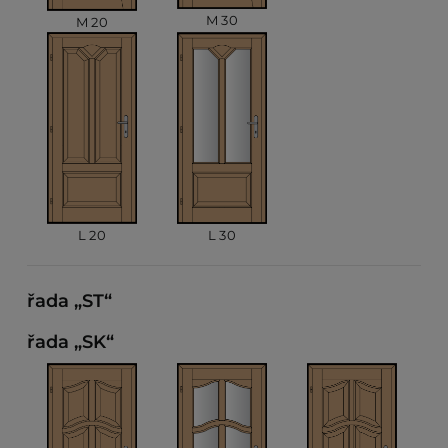
M 30
M 20
L 20
L 30
řada „ST“
řada „SK“