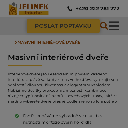
Přeskočit
na
+420 222 781 272
obsah
POSLAT POPTÁVKU
Tog
MASIVNÍ INTERIÉROVÉ DVEŘE
Nav
SC
Masivní interiérové dveře
ZÁ
Interiérové dveře jsou esenciálním prvkem každého
interiéru, a právě varianty z masivního dřeva vynikají svou
odolností, dlouhou životností a elegantním vzhledem.
DV
Nabízíme desítky provedení s možností kombinace
různých typů zasklení, pantů i povrchových úprav, takže si
snadno vyberete dveře přesně podle svého stylu a potřeb.
PO
Dveře dodáváme výhradně v celku, bez
nutnosti montáže dveřního křídla
NÁ