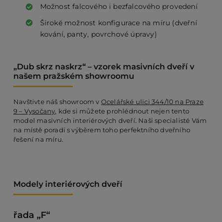
Možnost falcového i bezfalcového provedení
Široké možnost konfigurace na míru (dveřní
PO
kování, panty, povrchové úpravy)
KO
„Dub skrz naskrz“ – vzorek masivních dveří v
našem pražském showroomu
O 
Navštivte náš showroom v
Ocelářské ulici 344/10 na Praze
9 – Vysočany
, kde si můžete prohlédnout nejen tento
model masivních interiérových dveří. Naši specialisté Vám
RE
na místě poradí s výběrem toho perfektního dveřního
řešení na míru.
AK
Modely interiérových dveří
řada „F“