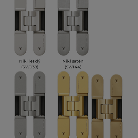
Nikl lesklý
Nikl satén
(SW038)
(SW144)