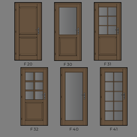
F 31
F 20
F 30
F 41
F 40
F 32