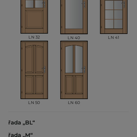
LN 32
LN 41
LN 40
LN 50
LN 60
řada „BL“
řada „M“