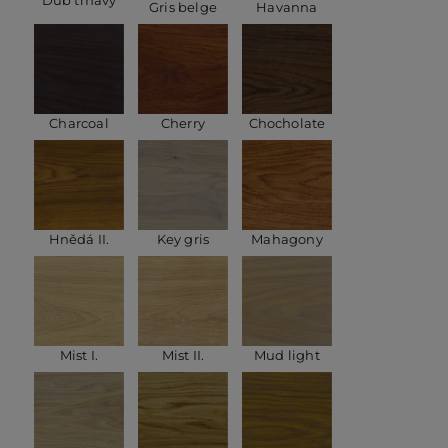
Gris belge
Havanna
Charcoal
Cherry
Chocholate
Hnědá II.
Key gris
Mahagony
Mist I.
Mist II.
Mud light