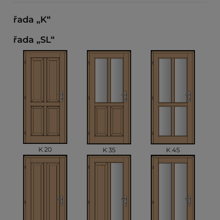
řada „K“
řada „SL“
K 20
K 35
K 45