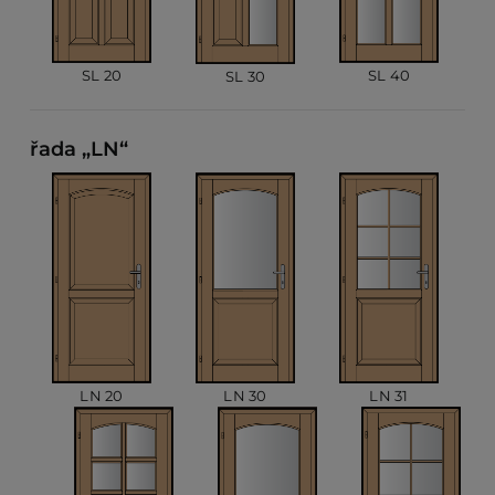
SL 40
SL 20
SL 30
řada „LN“
LN 20
LN 30
LN 31