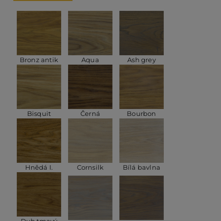
Bronz antik
Aqua
Ash grey
Bisquit
Černá
Bourbon
Hnědá I.
Cornsilk
Bílá bavlna
Dub tmavý