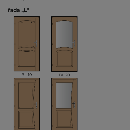
řada „L“
BL 10
BL 20