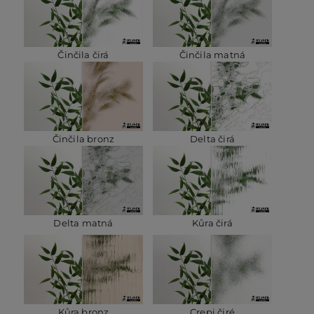
Činčila čirá
Činčila matná
Činčila bronz
Delta čirá
Delta matná
Kůra čirá
Kůra bronz
Crepi čiré