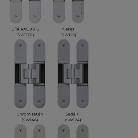
Bílá RAL 9016
Nerez
(SW070)
(SW126)
Chrom satén
Šedá F1
(SW146)
(SW124)