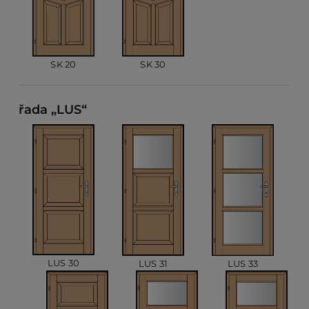
SK 30
SK 20
řada „LUS“
LUS 30
LUS 31
LUS 33