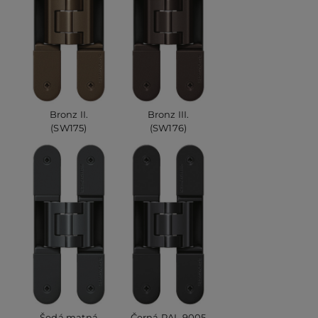
Bronz II.
Bronz III.
(SW175)
(SW176)
Šedá matná
Černá RAL 9005