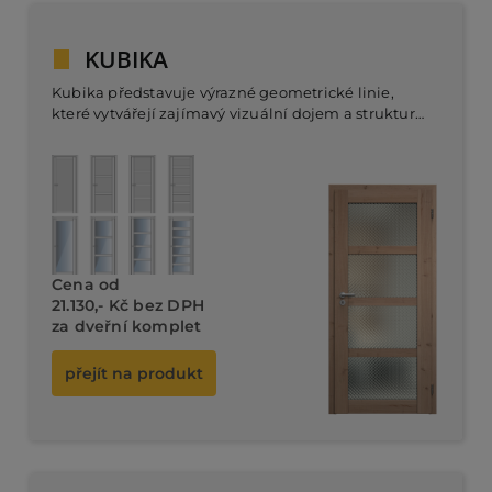
KUBIKA
Kubika představuje výrazné geometrické linie,
které vytvářejí zajímavý vizuální dojem a strukturu.
Tato řada dveří je ideální pro ty, kteří preferují
výrazný a zároveň jednoduchý styl, který propojuje
Dveřní komplet od
moderní design s funkčností.
18.480,- Kč bez DPH
Cena od
21.130,- Kč bez DPH
za dveřní komplet
přejít na produkt