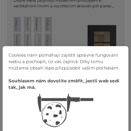
Dveře Mera zaujmou moderním přístupem k
vertikálním liniím a rozvržením skleněných panelů,
které prostor otevírají a zároveň dávají důraz na
stylovou čistotu. Tyto dveře dodávají interiéru
Dveřní komplet od
jemný a světlý charakter.
11.080,- Kč bez DPH
Cena od
Cookies nám pomáhají zajistit správné fungování
13.130,- Kč bez DPH
webu a pochopit, co vás zajímá. Díky tomu
za dveřní komplet
můžeme obsah lépe přizpůsobit vašim potřebám.
přejít na produkt
Souhlasem nám dovolíte změřit, jestli web sedí
tak, jak má.
TALIA
Řada Talia se vyznačuje jednoduchým a
elegantním stylem, který zaujme svými čistými