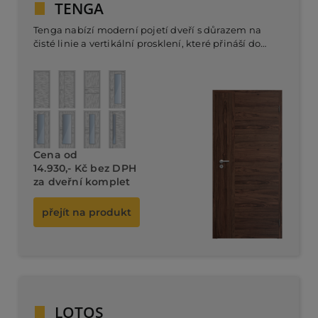
TENGA
Tenga nabízí moderní pojetí dveří s důrazem na
čisté linie a vertikální prosklení, které přináší do
interiéru světlost a otevřenost. Tyto dveře jsou
ideálním řešením pro minimalistické prostory, kde
vynikne jejich jednoduchá, ale stylová estetika.
Dveřní komplet od 12.480,- Kč bez DPH
Cena od
14.930,- Kč bez DPH
za dveřní komplet
přejít na produkt
LOTOS