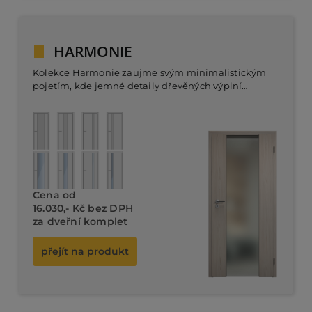
HARMONIE
Kolekce Harmonie zaujme svým minimalistickým
pojetím, kde jemné detaily dřevěných výplní
přinášejí pocit klidu a rovnováhy. Skleněné panely
jsou navrženy tak, aby prostor přirozeně propojily a
Dveřní komplet od
dodaly mu vzdušnost.
14.280,- Kč bez DPH
Cena od
16.030,- Kč bez DPH
za dveřní komplet
přejít na produkt