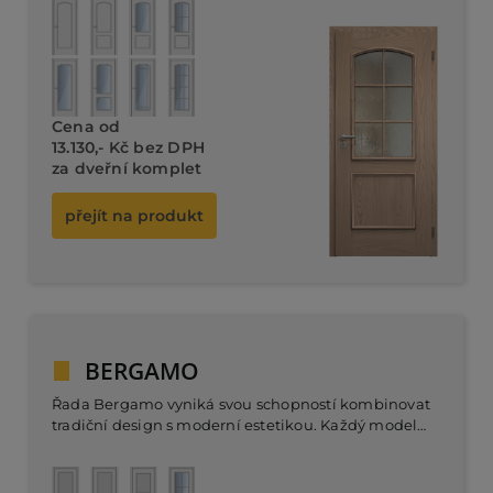
Dveřní
ideální pro tradiční a elegantní prostory.
komplet od 11.780,- Kč bez DPH
Cena od
13.130,- Kč bez DPH
za dveřní komplet
přejít na produkt
BERGAMO
Řada Bergamo vyniká svou schopností kombinovat
tradiční design s moderní estetikou. Každý model
je navržen s důrazem na vyvážené proporce mezi
dřevěnými a prosklenými prvky, což zajišťuje
Dveřní
harmonické propojení světla a struktury.