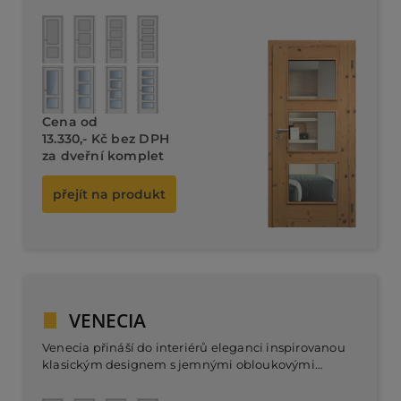
Dveřní
je flexibilní pro různorodé interiérové styly.
komplet od 12.280,- Kč bez DPH
Cena od
13.330,- Kč bez DPH
za dveřní komplet
přejít na produkt
VENECIA
Venecia přináší do interiérů eleganci inspirovanou
klasickým designem s jemnými obloukovými
liniemi. Skleněné výplně spolu s tradičním
dřevěným provedením vytvářejí harmonii, která je