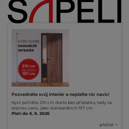
PO
KO
O 
RE
AK
Pozvedněte svůj interiér a
neplaťte nic navíc!
Nyní pořídíte 210 cm dveře bez příplatku, tedy za
stejnou cenu, jako standardních 197 cm.
Platí do 6. 9. 2026
přečíst >