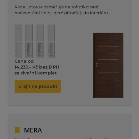
Řada Lotos se zaměřuje na sofistikované
horizontální linie, které přinášejí do interiéru
harmonii a rovnováhu. Tyto dveře jsou navrženy
tak, aby zaujaly svou čistotou a elegancí, což je
Dveřní komplet od
ideální pro moderní prostory.
12.080,- Kč bez DPH
Cena od
14.230,- Kč bez DPH
za dveřní komplet
přejít na produkt
MERA