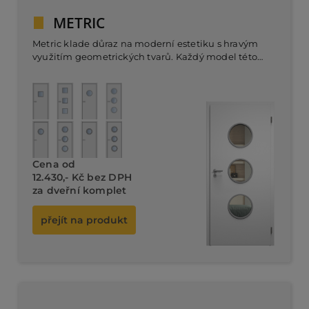
METRIC
Metric klade důraz na moderní estetiku s hravým
využitím geometrických tvarů. Každý model této
řady se vyznačuje precizním členěním skleněných
výplní, které dodávají interiéru dynamiku a
Dveřní
otevřenost, aniž by ztrácel na funkčnosti.
komplet od 11.180,- Kč bez DPH
Cena od
12.430,- Kč bez DPH
za dveřní komplet
přejít na produkt