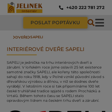
Přeskočit
na
+420 222 781 272
obsah
POSLAT POPTÁVKU
Tog
SAPELI
Nav
DVEŘE
SC
INTERIÉROVÉ DVEŘE SAPELI
ZÁ
SAPELI je jednička na trhu interiérových dveří a
zárubní. V loňském roce jsme oslavili 25 let existence
samotné značky SAPELI, ale kořeny této společnosti
DV
sahají do roku 1918, kdy v Polné vznikl původní závod s
dřevařskou výrobou a dílnou, v níž se dodnes dveře
vyrábějí. V letošním roce si tak připomínáme 100 let
české truhlářské tradice spjaté s rodem Procházků a
PO
Vrtalů. Během tohoto času se SAPELI stalo
opravdovým lídrem na českém trhu dveří a zárubní.
NÁ