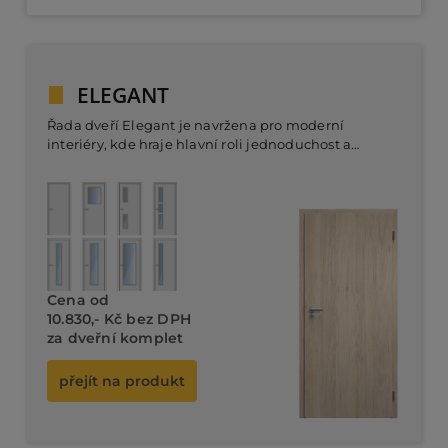
ELEGANT
Řada dveří Elegant je navržena pro moderní
interiéry, kde hraje hlavní roli jednoduchost a
minimalismus. Dveře nabízejí elegantní
kombinaci dřeva a skla, které vynikají především v
Dveřní komplet od
prosvětlených místnostech.
8.980,- Kč bez DPH
Cena od
10.830,- Kč bez DPH
za dveřní komplet
přejít na produkt