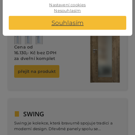
Nastavení cookies
liniemi a precizním zpracováním. Dveře kombinují
Nesouhlasím
dřevěné a skleněné prvky, čímž vytvářejí příjemný
Dveřní
kontrast mezi soukromím a světlem.
Souhlasím
komplet od 15.880,- Kč bez DPH
Cena od
16.130,- Kč bez DPH
za dveřní komplet
přejít na produkt
SWING
Swing je kolekce, která bravurně spojuje tradici a
moderní design. Dřevěné panely spolu se
skleněnými prvky vytvářejí harmonický celek, který