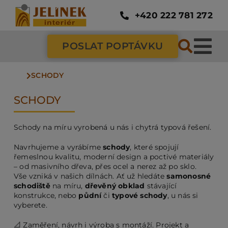
Přeskočit
na
+420 222 781 272
obsah
POSLAT POPTÁVKU
Tog
SCHODY
Nav
SC
SCHODY
ZÁ
Schody na míru vyrobená u nás i chytrá typová řešení.
Navrhujeme a vyrábíme
schody
, které spojují
DV
řemeslnou kvalitu, moderní design a poctivé materiály
– od masivního dřeva, přes ocel a nerez až po sklo.
Vše vzniká v našich dílnách. Ať už hledáte
samonosné
schodiště
na míru,
dřevěný obklad
stávající
PO
konstrukce, nebo
půdní
či
typové schody
, u nás si
vyberete.
NÁ
📐 Zaměření, návrh i výroba s montáží. Projekt a