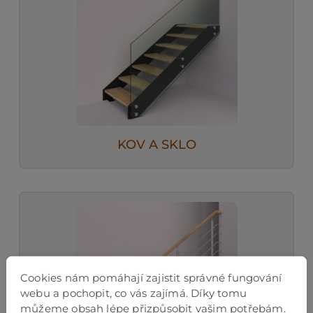
KOV A SKLO
Cookies nám pomáhají zajistit správné fungování
webu a pochopit, co vás zajímá. Díky tomu
můžeme obsah lépe přizpůsobit vašim potřebám.