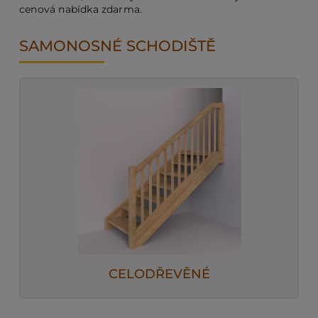
cenová nabídka zdarma.
PO
SAMONOSNÉ SCHODIŠTĚ
KO
O 
RE
AK
CELODŘEVĚNÉ