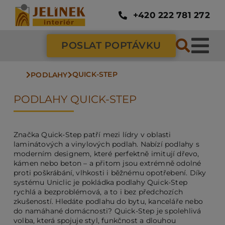
Přeskočit
na
+420 222 781 272
obsah
POSLAT POPTÁVKU
Tog
QUICK-STEP
Nav
PODLAHY
SC
PODLAHY QUICK-STEP
ZÁ
Značka Quick-Step patří mezi lídry v oblasti
laminátových a vinylových podlah. Nabízí podlahy s
DV
moderním designem, které perfektně imitují dřevo,
kámen nebo beton – a přitom jsou extrémně odolné
proti poškrábání, vlhkosti i běžnému opotřebení. Díky
systému Uniclic je pokládka podlahy Quick-Step
PO
rychlá a bezproblémová, a to i bez předchozích
zkušeností. Hledáte podlahu do bytu, kanceláře nebo
do namáhané domácnosti? Quick-Step je spolehlivá
NÁ
volba, která spojuje styl, funkčnost a dlouhou