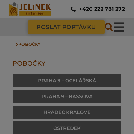
Přeskočit
na
+420 222 781 272
obsah
POSLAT POPTÁVKU
Tog
POBOČKY
Nav
SC
POBOČKY
ZÁ
PRAHA 9 – OCELÁŘSKÁ
DV
PRAHA 9 – BASSOVA
PO
HRADEC KRÁLOVÉ
OSTŘEDEK
NÁ