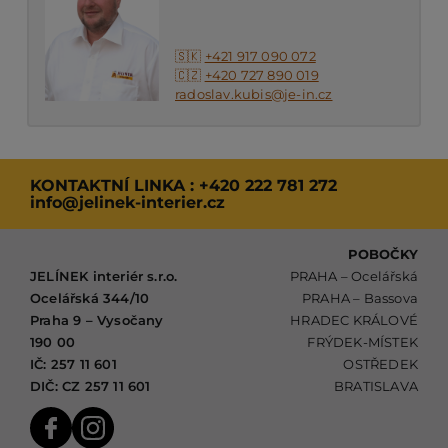
🇸🇰
+421 917 090 072
🇨🇿
+420 727 890 019
radoslav.kubis@je-in.cz
KONTAKTNÍ LINKA :
+420 222 781 272
info@jelinek-interier.cz
POBOČKY
JELÍNEK interiér s.r.o.
PRAHA – Ocelářská
Ocelářská 344/10
PRAHA – Bassova
Praha 9 – Vysočany
HRADEC KRÁLOVÉ
190 00
FRÝDEK-MÍSTEK
IČ: 257 11 601
OSTŘEDEK
DIČ: CZ 257 11 601
BRATISLAVA