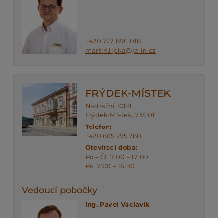
+420 727 890 018
martin.lipka@je-in.cz
FRÝDEK-MÍSTEK
Nádražní 1088
Frýdek-Místek, 738 01
Telefon:
+420 605 295 780
Otevírací doba:
Po – Čt: 7:00 – 17:00
Pá: 7:00 – 16:00
Vedoucí pobočky
Ing. Pavel Václavík