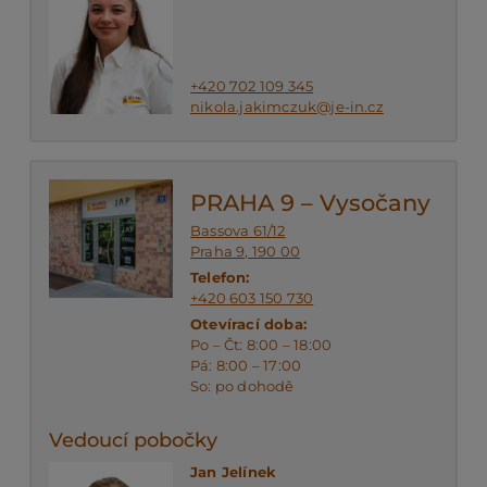
+420 702 109 345
nikola.jakimczuk@je-in.cz
PRAHA 9 – Vysočany
Bassova 61/12
Praha 9, 190 00
Telefon:
+420 603 150 730
Otevírací doba:
Po – Čt: 8:00 – 18:00
Pá: 8:00 – 17:00
So: po dohodě
Vedoucí pobočky
Jan Jelínek