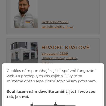
+420 605 295 778
jan.jelinek@je-in.cz
HRADEC KRÁLOVÉ
V Koutech 1752/9
Hradec Králové, 500 02
Telefon:
+420 605 713 820
Cookies nám pomáhají zajistit správné fungování
Otevírací doba:
webu a pochopit, co vás zajímá. Díky tomu
Po – Čt: 8:00 – 17:00
můžeme obsah lépe přizpůsobit vašim potřebám.
Pá: 8:00 – 16:00
So: po dohodě
Souhlasem nám dovolíte změřit, jestli web sedí
tak, jak má.
Vedoucí pobočky