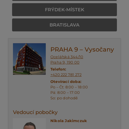
FRÝDEK-MÍSTEK
PO
BRATISLAVA
KO
PRAHA 9 – Vysočany
O 
Ocelářská 344/10
Praha 9, 190 00
Telefon:
RE
+420 222 781 272
Otevírací doba:
Po – Čt: 8:00 – 18:00
Pá: 8:00 – 17:00
AK
So: po dohodě
Vedoucí pobočky
Nikola Jakimczuk