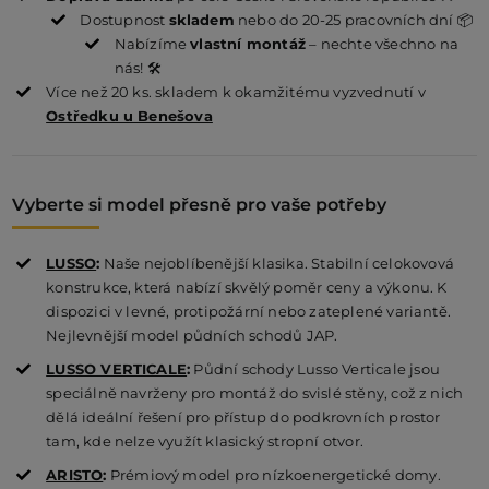
Dostupnost
skladem
nebo do 20-25 pracovních dní 📦
Nabízíme
vlastní montáž
– nechte všechno na
nás! 🛠️
Více než 20 ks. skladem k okamžitému vyzvednutí v
Ostředku u Benešova
Vyberte si model přesně pro vaše potřeby
LUSSO
:
Naše nejoblíbenější klasika. Stabilní celokovová
konstrukce, která nabízí skvělý poměr ceny a výkonu. K
dispozici v levné, protipožární nebo zateplené variantě.
Nejlevnější model půdních schodů JAP.
LUSSO VERTICALE
:
Půdní schody Lusso Verticale jsou
speciálně navrženy pro montáž do svislé stěny, což z nich
dělá ideální řešení pro přístup do podkrovních prostor
tam, kde nelze využít klasický stropní otvor.
ARISTO
:
Prémiový model pro nízkoenergetické domy.