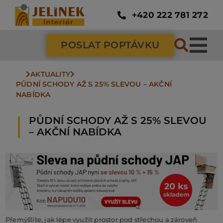
Přeskočit
na
+420 222 781 272
obsah
POSLAT POPTÁVKU
Tog
Nav
AKTUALITY
SC
PŮDNÍ SCHODY AŽ S 25% SLEVOU – AKČNÍ 
NABÍDKA
ZÁ
PŮDNÍ SCHODY AŽ S 25% SLEVOU
– AKČNÍ NABÍDKA
DV
PO
NÁ
Přemýšlíte, jak lépe využít prostor pod střechou a zároveň