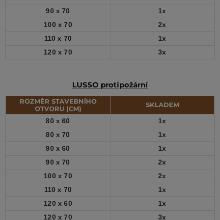
90 x 70
1x
100 x 70
2x
110 x 70
1x
120 x 70
3x
LUSSO protipožární
ROZMĚR STAVEBNÍHO
SKLADEM
OTVORU (CM)
80 x 60
1x
80 x 70
1x
90 x 60
1x
90 x 70
2x
100 x 70
2x
110 x 70
1x
120 x 60
1x
120 x 70
3x