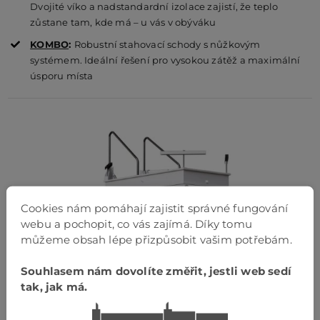
Dvojité víko a nadstandardní izolace zajistí, že teplo
zůstane tam, kde má – u vás v obýváku
KOMBO
:
Robustní stahovací schody s nůžkovým
systémem. Ideální řešení pro vysokou zátěž a maximální
úsporu místa
Cookies nám pomáhají zajistit správné fungování
webu a pochopit, co vás zajímá. Díky tomu
můžeme obsah lépe přizpůsobit vašim potřebám.
Souhlasem nám dovolíte změřit, jestli web sedí
tak, jak má.