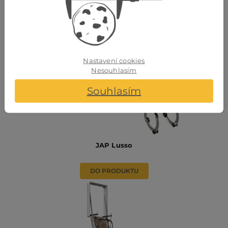
Nastavení cookies
Nesouhlasím
Souhlasím
JAP Lusso
DO PRODUKTU