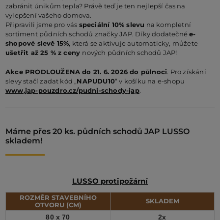
zabránit únikům tepla? Právě teď je ten nejlepší čas na
vylepšení vašeho domova.
Připravili jsme pro vás
speciální 10% slevu
na kompletní
PO
sortiment půdních schodů značky JAP. Díky dodatečné
e-
shopové slevě 15%
, která se aktivuje automaticky, můžete
ušetřit až 25 % z ceny
nových půdních schodů JAP!
KO
Akce PRODLOUŽENA do 21. 6. 2026 do půlnoci
. Pro získání
slevy stačí zadat kód „
NAPUDU10
“ v košíku na e-shopu
www.jap-pouzdro.cz/pudni-schody-jap
.
O 
RE
Máme přes 20 ks. půdních schodů JAP LUSSO
skladem!
AK
LUSSO protipožární
ROZMĚR STAVEBNÍHO
SKLADEM
OTVORU (CM)
80 x 70
2x