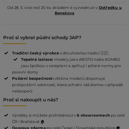
Od 28. 5. více než 20 ks. skladem k vyzvednutí v
Ostředku u
Benešova
Proč si vybrat půdní schody JAP?
Tradiční český výrobce
s dlouholetou tradicí 🇨🇿
Tepelná izolace:
modely jako ARISTO nebo KOMBO
jsou špičkou v zateplení a splňují i přísné normy pro
pasivní domy
Požární bezpečnost:
většina modelů disponuje
protipožární odolností, která ochrání váš domov v případě
nebezpečí
Proč si nakoupit u nás?
Výrobky si můžete prohlédnout v
6 showroomech
po celé
ČR i Bratislavě 🏠
Doprava zdarma
po celé České i Slovenské republice 🚚