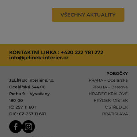
VŠECHNY AKTUALITY
KONTAKTNÍ LINKA :
+420 222 781 272
info@jelinek-interier.cz
POBOČKY
JELÍNEK interiér s.r.o.
PRAHA – Ocelářská
Ocelářská 344/10
PRAHA – Bassova
Praha 9 – Vysočany
HRADEC KRÁLOVÉ
190 00
FRÝDEK-MÍSTEK
IČ: 257 11 601
OSTŘEDEK
DIČ: CZ 257 11 601
BRATISLAVA