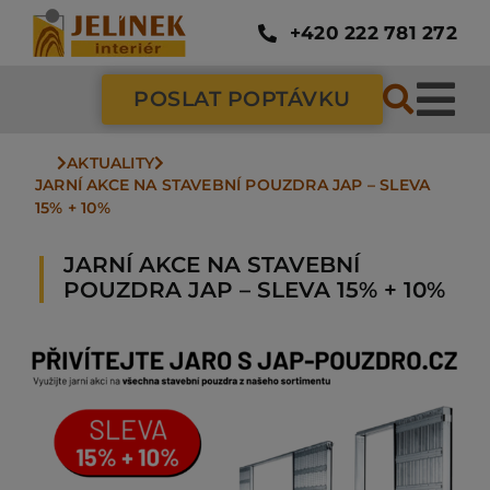
Přeskočit
na
+420 222 781 272
obsah
POSLAT POPTÁVKU
Tog
Nav
AKTUALITY
SC
JARNÍ AKCE NA STAVEBNÍ POUZDRA JAP – SLEVA 
15% + 10%
ZÁ
JARNÍ AKCE NA STAVEBNÍ
POUZDRA JAP – SLEVA 15% + 10%
DV
PO
NÁ