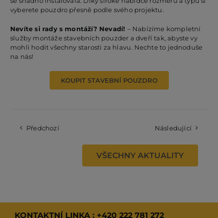
se snadno instalovala. Díky široké nabídce rozměrů a typů si
vyberete pouzdro přesně podle svého projektu.
Nevíte si rady s montáží? Nevadí!
– Nabízíme kompletní
služby montáže stavebních pouzder a dveří tak, abyste vy
mohli hodit všechny starosti za hlavu. Nechte to jednoduše
na nás!
KOUPIT STAVEBNÍ POUZDRO
Předchozí
Následující
VŠECHNY AKTUALITY
KONTAKTNÍ LINKA :
+420 222 781 272