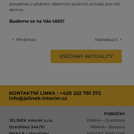
poradíme s výběrem ideálních půdních schodů pro Váš
domov.
Budeme se na Vás těšit!
Předchozí
Následující
VŠECHNY AKTUALITY
KONTAKTNÍ LINKA :
+420 222 781 272
info@jelinek-interier.cz
POBOČKY
JELÍNEK interiér s.r.o.
PRAHA – Ocelářská
Ocelářská 344/10
PRAHA – Bassova
Praha 9 – Vysočany
HRADEC KRÁLOVÉ