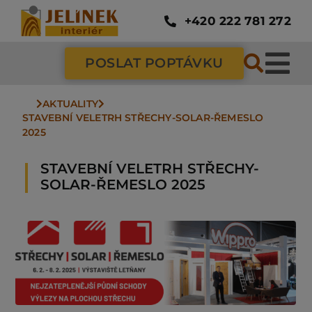
Přeskočit
na
+420 222 781 272
obsah
POSLAT POPTÁVKU
Tog
Nav
AKTUALITY
SC
STAVEBNÍ VELETRH STŘECHY-SOLAR-ŘEMESLO 
2025
ZÁ
STAVEBNÍ VELETRH STŘECHY-
SOLAR-ŘEMESLO 2025
DV
PO
NÁ