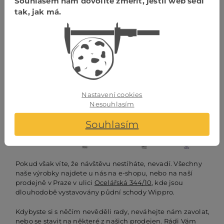
Souhlasem nám dovolíte změřit, jestli web sedí
tak, jak má.
PVA EXPO PRAHA, Beranových 667, Praha 9 –
Letňany
Nastavení cookies
Nesouhlasím
Souhlasím
Pokud však víte, že návštěvu nestíháte, nevadí. Všechny
naše výrobky najdete u nás na e-shopu, nebo na naší
prodejně v Praze v ulici
Ocelářská 344/10
, kde jsou
dlouhodobě vystavovány půdní schody Wippro.
Kdybyste si s něčím nevěděli rady, neváhejte nám zavolat,
nebo se stavit na některé z našich prodejen. Rádi Vám