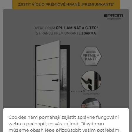
ZJISTIT VÍCE O PRÉMIOVÉ HRANĚ „PREMIUMKANTE“
Cookies nám pomáhají zajistit správné fungování
webu a pochopit, co vás zajímá. Díky tomu
můžeme obsah lépe přizpůsobit vašim potřebám.