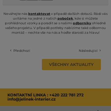
Neváhejte nás
kontaktovat
v případě dalších dotazů. Rádi vás
uvítáme na jedné z našich
poboček
, kde si můžete
prohlédnout vzorky a poradit se s našimi
odborníky
ohledně
vašeho projektu. V případě potřeby nabízíme také odbornou
montáž – nechte vše na nás a hoďte starosti za hlavu!
Předchozí
Následující
VŠECHNY AKTUALITY
KONTAKTNÍ LINKA :
+420 222 781 272
info@jelinek-interier.cz