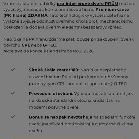
V rámci aktuální nabídky
pro interiérové dveře PRÜM
můžete
využít výjimečnou akci na prémiovou hranu
Premiumkante
(PK hrana) ZDARMA
. Tato technologicky vyspělá oblá hrana
výrazně zvyšuje odolnost dveřního křídla proti mechanickému
poškození a dodává dveřím elegantní bezspárový vzhled.
Nabídka na PK hranu zdarma platí pouze při zakoupení dveří v
povrchu
CPL
nebo
G-TEC
.
Akce trvá do konce kalendářního roku 2026.
Široká škála materiálů:
Nabídka bezplatného
osazení hranou PK platí pro kompletně všechny
povrchy typu CPL laminát a supermatný G-TEC
Provedení otevírání:
Výhodu můžete uplatnit jak
na klasická standardní otočná křídla, tak na
moderní posuvné dveře
Bonus se naopak nevztahuje
na speciální funkční
dveře (například protipožární, kouřotěsné či klima
dveře)