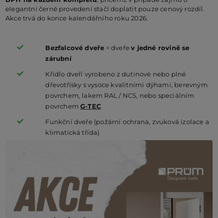
elegantní černé provedení stačí doplatit pouze cenový rozdíl.
Akce trvá do konce kalendářního roku 2026.
Bezfalcové dveře
= dveře
v jedné rovině se
zárubní
Křídlo dveří vyrobeno z dutinové nebo plné
dřevotřísky s vysoce kvalitními dýhami, berevným
povrchem, lakem RAL / NCS, nebo speciálním
povrchem
G-TEC
Funkční dveře (požární ochrana, zvuková izolace a
klimatická třída)