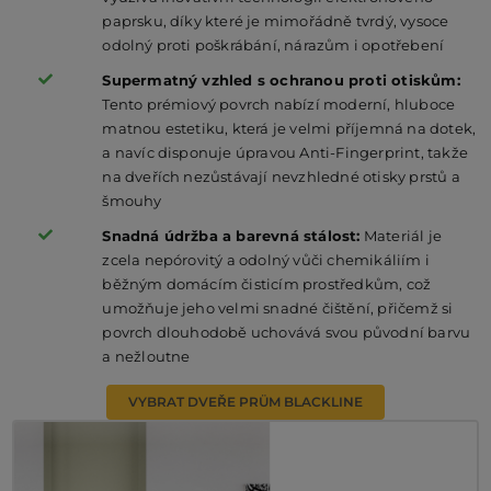
paprsku, díky které je mimořádně tvrdý, vysoce
odolný proti poškrábání, nárazům i opotřebení
Supermatný vzhled s ochranou proti otiskům:
Tento prémiový povrch nabízí moderní, hluboce
matnou estetiku, která je velmi příjemná na dotek,
a navíc disponuje úpravou Anti-Fingerprint, takže
na dveřích nezůstávají nevzhledné otisky prstů a
šmouhy
Snadná údržba a barevná stálost:
Materiál je
zcela nepórovitý a odolný vůči chemikáliím i
běžným domácím čisticím prostředkům, což
umožňuje jeho velmi snadné čištění, přičemž si
povrch dlouhodobě uchovává svou původní barvu
a nežloutne
VYBRAT DVEŘE PRÜM BLACKLINE