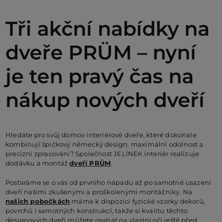
Tři akční nabídky na
PO
dveře PRÜM – nyní
KO
je ten pravý čas na
nákup nových dveří
O 
RE
Hledáte pro svůj domov interiérové dveře, které dokonale
kombinují špičkový německý design, maximální odolnost a
precizní zpracování? Společnost JELÍNEK interiér realizuje
AK
dodávku a montáž
dveří PRÜM
.
Postaráme se o vás od prvního nápadu až po samotné usazení
dveří našimi zkušenými a proškolenými montážníky. Na
našich pobočkách
máme k dispozici fyzické vzorky dekorů,
povrchů i samotných konstrukcí, takže si kvalitu těchto
designových dveří můžete osahat na vlastní oči ještě před