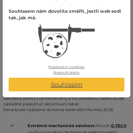
Souhlasem nám dovolíte změřit, jestli web sedí
tak, jak má.
3)
Sleva na modely dveří řady BLACKLINE –
sleva 3.000,- Kč bez DPH na každé křídlo
Pro designovou modelovou řadu dveří
PRÜM Blackline
nyní
platí mimořádná akční nabídka, v rámci které získáte atraktivní
slevu 3.000,- Kč bez DPH
(respektive 3.630,- Kč včetně DPH)
Nastavení cookies
na každé dveřní křídlo.
Nesouhlasím
Tato exkluzivní řada vyniká elegantními černými detaily, jako
Souhlasím
jsou kliky, zámky či panty, které interiéru dodávají vysoce
moderní a prémiový kontrast. Samotná sleva vám bude
odečtena přímo z ceníkové ceny a na výslednou částku bude
následně poskytnut váš smluvní rabat.
Sleva bude nabízena do konce kalendářního roku 2026.
Extrémní mechanická odolnost:
Povrch
G-TEC®
využívá inovativní technologii elektronového