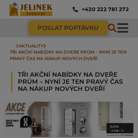
Přeskočit
na
+420 222 781 272
obsah
POSLAT POPTÁVKU
Tog
Nav
AKTUALITY
SC
TŘI AKČNÍ NABÍDKY NA DVEŘE PRÜM – NYNÍ JE TEN 
PRAVÝ ČAS NA NÁKUP NOVÝCH DVEŘÍ
ZÁ
TŘI AKČNÍ NABÍDKY NA DVEŘE
PRÜM – NYNÍ JE TEN PRAVÝ ČAS
NA NÁKUP NOVÝCH DVEŘÍ
DV
PO
NÁ