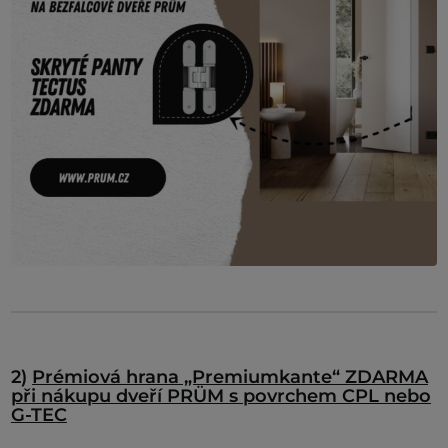
2)
Prémiová hrana „Premiumkante“ ZDARMA
při nákupu dveří PRÜM s povrchem CPL nebo
G-TEC