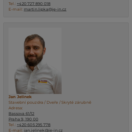
Tel.:
+420 727 890 018
E-mail:
martin.lipka@je-in.cz
Jan Jelínek
Stavební pouzdra / Dveře / Skryté zárubně
Adresa:
Bassova 61/12
Praha 9, 190 00
Tel.:
+420 605 295 778
E-mail:
jan.jelinek@je-in.cz