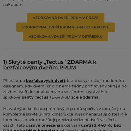
nákupem.
VZORKOVNA DVEŘÍ PRÜM V PRAZE
VZORKOVNA DVEŘÍ PRÜM V HRADCI KRÁLOVÉ
VZORKOVNA DVEŘÍ PRÜM V OSTŘEDKU
1)
Skryté panty „Tectus“ ZDARMA k
bezfalcovým dveřím PRÜM
Při nákupu
bezfalcových dveří
, které se vyznačují moderním
designem, kdy dveřní křídlo nemá žádný profilovaný okraj a po
zavření tvoří dokonalou rovinu se zárubní, nyní získáte
špičkové
panty Tectus
TE-340-3D
zcela zdarma
.
Hlavní výhoda těchto prémiových pantů spočívá v tom, že jsou
kompletně skryté uvnitř konstrukce, nijak nenarušují čisté linie
interiéru a navíc umožňují precizní seřízení dveří ve třech
osách. Tato
časově omezená
akce vám
ušetří 2 440 Kč bez
DPH na každém kompletu
, přičemž v případě zájmu o