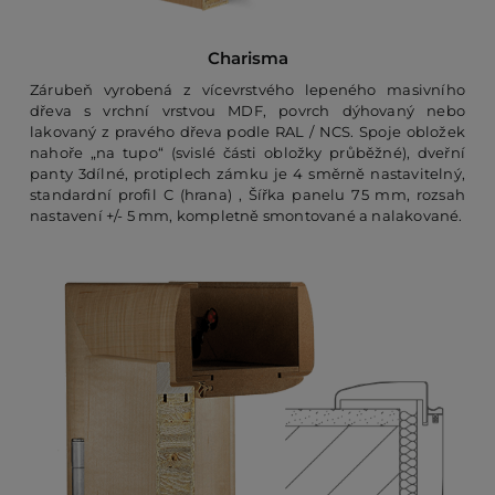
Charisma
Zárubeň vyrobená z vícevrstvého lepeného masivního
dřeva s vrchní vrstvou MDF, povrch dýhovaný nebo
lakovaný z pravého dřeva podle RAL / NCS. Spoje obložek
nahoře „na tupo“ (svislé části obložky průběžné), dveřní
panty 3dílné, protiplech zámku je 4 směrně nastavitelný,
standardní profil C (hrana) , Šířka panelu 75 mm, rozsah
nastavení +/- 5 mm, kompletně smontované a nalakované.