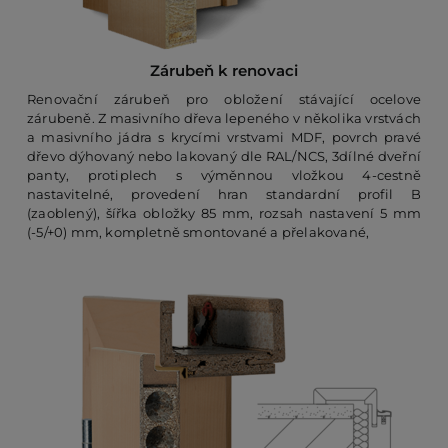
Zárubeň k renovaci
Renovační zárubeň pro obložení stávající ocelove
zárubeně. Z masivního dřeva lepeného v několika vrstvách
a masivního jádra s krycími vrstvami MDF, povrch pravé
dřevo dýhovaný nebo lakovaný dle RAL/NCS, 3dílné dveřní
panty, protiplech s výměnnou vložkou 4-cestně
nastavitelné, provedení hran standardní profil B
(zaoblený), šířka obložky 85 mm, rozsah nastavení 5 mm
(-5/+0) mm, kompletně smontované a přelakované,