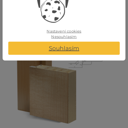
vrstvách v dekoru Alpine Edice, 3dílné dveřní panty,
protiplech zámku je 4 směrně nastavitelný, standardní
profil C hrany (ohraněné), šířka obkladu 75 mm, rozsah
nastavení +/- 5 mm, kompletně smontované a lakované.
Nastavení cookies
Nesouhlasím
Souhlasím