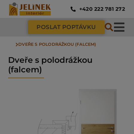
Přeskočit
na
+420 222 781 272
obsah
POSLAT POPTÁVKU
Tog
DVEŘE S POLODRÁŽKOU (FALCEM)
Nav
SC
Dveře s polodrážkou
(falcem)
ZÁ
DV
PO
NÁ