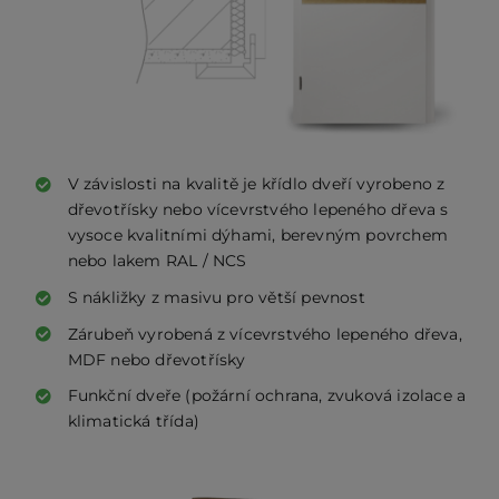
PO
KO
V závislosti na kvalitě je křídlo dveří vyrobeno z
dřevotřísky nebo vícevrstvého lepeného dřeva s
O 
vysoce kvalitními dýhami, berevným povrchem
nebo lakem RAL / NCS
RE
S nákližky z masivu pro větší pevnost
Zárubeň vyrobená z vícevrstvého lepeného dřeva,
MDF nebo dřevotřísky
AK
Funkční dveře (požární ochrana, zvuková izolace a
klimatická třída)