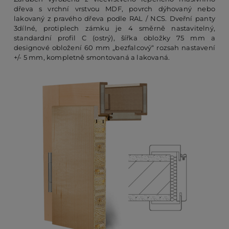
dřeva s vrchní vrstvou MDF, povrch dýhovaný nebo
lakovaný z pravého dřeva podle RAL / NCS. Dveřní panty
3dílné, protiplech zámku je 4 směrně nastavitelný,
standardní profil C (ostrý), šířka obložky 75 mm a
designové obložení 60 mm „bezfalcový“ rozsah nastavení
+/- 5 mm, kompletně smontovaná a lakovaná.