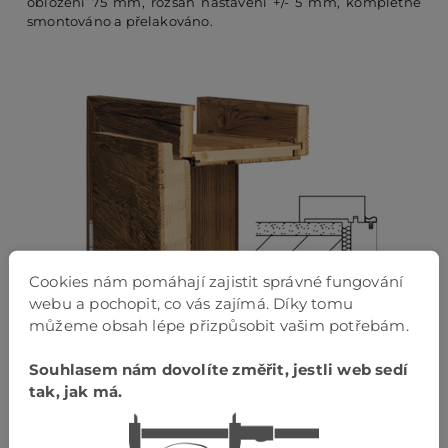
obložení 75 mm, rozsah nastavení +/- 5 mm, kompletně
smontováno a přelakováno.
Cookies nám pomáhají zajistit správné fungování
webu a pochopit, co vás zajímá. Díky tomu
můžeme obsah lépe přizpůsobit vašim potřebám.
Souhlasem nám dovolíte změřit, jestli web sedí
tak, jak má.
Alpine Edition
Zárubeň vyrobená z masivního dřeva lepeného ve více