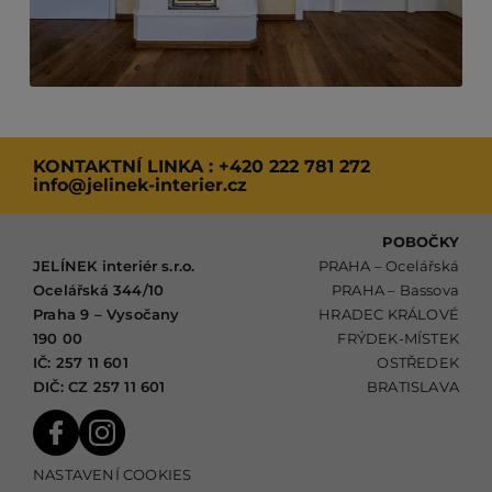
KONTAKTNÍ LINKA :
+420 222 781 272
info@jelinek-interier.cz
POBOČKY
JELÍNEK interiér s.r.o.
PRAHA – Ocelářská
Ocelářská 344/10
PRAHA – Bassova
Praha 9 – Vysočany
HRADEC KRÁLOVÉ
190 00
FRÝDEK-MÍSTEK
IČ: 257 11 601
OSTŘEDEK
DIČ: CZ 257 11 601
BRATISLAVA
NASTAVENÍ COOKIES