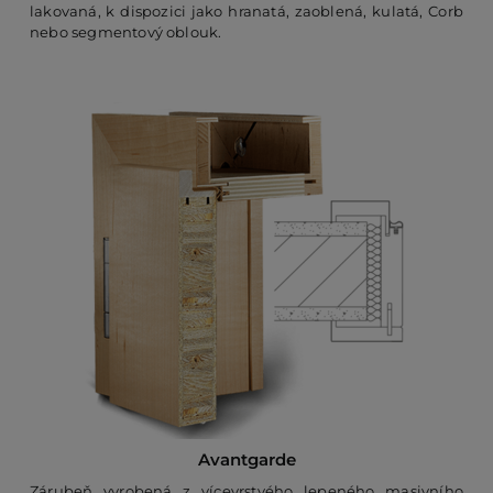
lakovaná, k dispozici jako hranatá, zaoblená, kulatá, Corb
nebo segmentový oblouk.
Avantgarde
Zárubeň vyrobená z vícevrstvého lepeného masivního