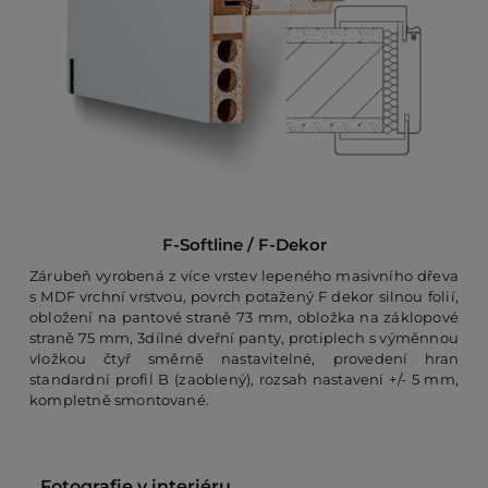
F-Softline / F-Dekor
Zárubeň vyrobená z více vrstev lepeného masivního dřeva
s MDF vrchní vrstvou, povrch potažený F dekor silnou folií,
obložení na pantové straně 73 mm, obložka na záklopové
straně 75 mm, 3dílné dveřní panty, protiplech s výměnnou
vložkou čtyř směrně nastavitelné, provedení hran
standardní profil B (zaoblený), rozsah nastavení +/- 5 mm,
kompletně smontované.
Fotografie v interiéru