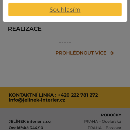
Souhlasím
REALIZACE
PROHLÉDNOUT VÍCE
KONTAKTNÍ LINKA :
+420 222 781 272
info@jelinek-interier.cz
POBOČKY
JELÍNEK interiér s.r.o.
PRAHA – Ocelářská
Ocelářská 344/10
PRAHA – Bassova