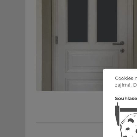
Cookies n
zajímá. 
Souhlase