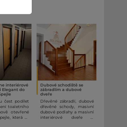
me interiérové
Dubové schodiště se
Interiérov
i Elegant do
zábradlím a dubové
Špejle
dveře
Dodávali j
u čest podílet
Dřevěné zábradlí, dubové
set int
ení toaletního
dřevěné schody, masivní
vchodov
ově otevřené
dubové podlahy a masivní
rodinného
pejle, která se
interiérové dveře v
 Jungmannově
dokonalé harmonii barev