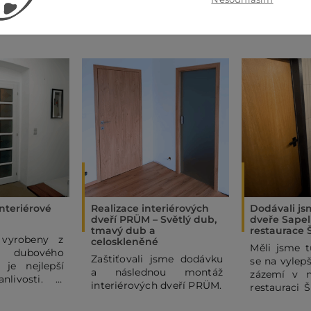
nteriérové
Realizace interiérových
Dodávali js
dveří PRÜM – Světlý dub,
dveře Sapel
tmavý dub a
restaurace 
 vyrobeny z
celoskleněné
Měli jsme t
 dubového
Zaštiťovali jsme dodávku
se na vylepš
 je nejlepší
a následnou montáž
zázemí v n
anlivosti. O
interiérových dveří PRÜM.
restauraci Š
řích můžeme
nachází v
ás přežijí.