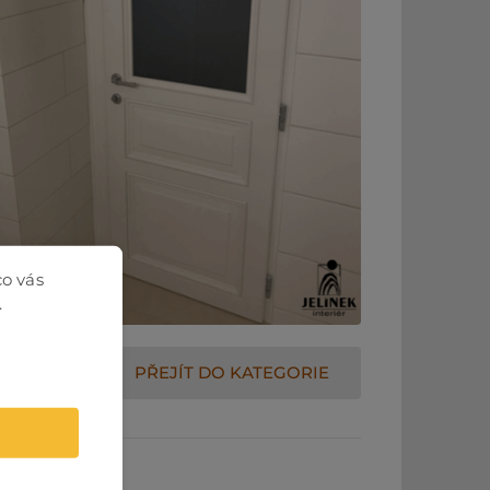
co vás
.
PŘEJÍT DO KATEGORIE