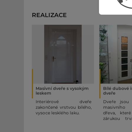
REALIZACE
Masivní dveře s vysokým
Bílé dubové i
leskem
dveře
Interiérové dveře
Dveře jsou
zakončené vrstvou bílého,
masivního
vysoce lesklého laku.
dřeva, které
zárukou trv
těchto dve
prohlásit, že n