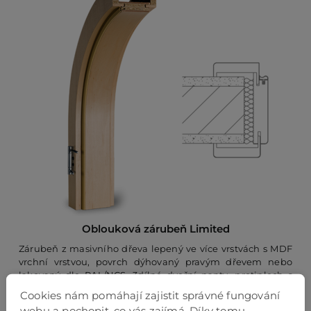
Oblouková zárubeň Limited
Zárubeň z masivního dřeva lepený ve více vrstvách s MDF
vrchní vrstvou, povrch dýhovaný pravým dřevem nebo
lakovaný dle RAL/NCS, 3dílné dveřní panty, protiplech s
výměnnou vložkou nastavitelný do 4 poloh, standardní
Cookies nám pomáhají zajistit správné fungování
hrany profilu B (zaoblené) , šířka obložky 75 mm, rozsah
webu a pochopit, co vás zajímá. Díky tomu