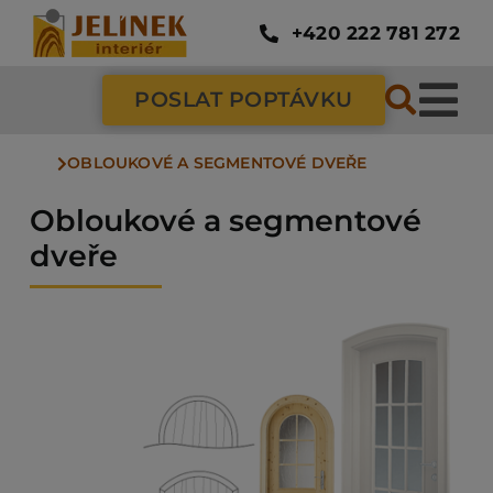
Přeskočit
na
+420 222 781 272
obsah
POSLAT POPTÁVKU
Tog
OBLOUKOVÉ A SEGMENTOVÉ DVEŘE
Nav
SC
Obloukové a segmentové
dveře
ZÁ
DV
PO
NÁ