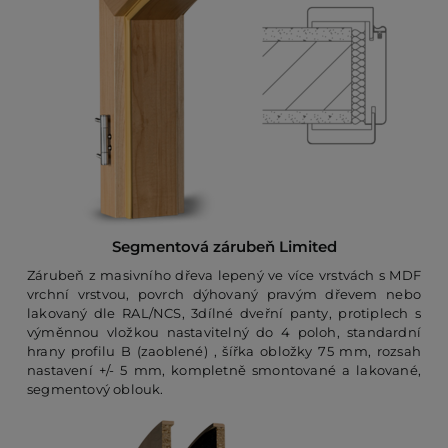
Segmentová zárubeň Limited
Zárubeň z masivního dřeva lepený ve více vrstvách s MDF
vrchní vrstvou, povrch dýhovaný pravým dřevem nebo
lakovaný dle RAL/NCS, 3dílné dveřní panty, protiplech s
výměnnou vložkou nastavitelný do 4 poloh, standardní
hrany profilu B (zaoblené) , šířka obložky 75 mm, rozsah
nastavení +/- 5 mm, kompletně smontované a lakované,
segmentový oblouk.