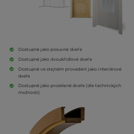
PO
KO
Dostupné jako posuvné dveře
O 
Dostupné jako dvoukřídlové dveře
Dostupné ve stejném provedení jako interiérové
dveře
RE
Dostupné jako prosklené dveře (dle technických
možností)
AK