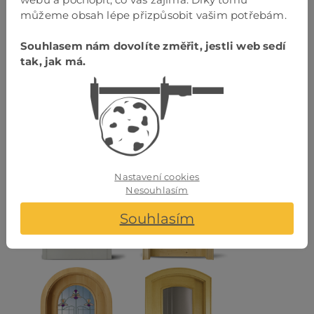
nastavení +/- 5 mm, kompletně smontované a lakované,
můžeme obsah lépe přizpůsobit vašim potřebám.
kulatý oblouk.
Souhlasem nám dovolíte změřit, jestli web sedí
tak, jak má.
Vzorové provedení dveří
Nastavení cookies
Nesouhlasím
Souhlasím