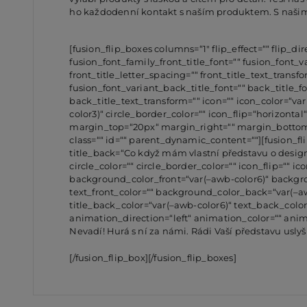
ho každodenní kontakt s naším produktem. S našim
[fusion_flip_boxes columns=“1″ flip_effect=““ flip_di
fusion_font_family_front_title_font=““ fusion_font_va
front_title_letter_spacing=““ front_title_text_transf
fusion_font_variant_back_title_font=““ back_title_f
back_title_text_transform=““ icon=““ icon_color=“var(
color3)“ circle_border_color=““ icon_flip=“horizon
margin_top=“20px“ margin_right=““ margin_bottom=“2
class=““ id=““ parent_dynamic_content=““][fusion_fl
title_back=“Co když mám vlastní představu o designu 
circle_color=““ circle_border_color=““ icon_flip=““
background_color_front=“var(–awb-color6)“ backgro
text_front_color=““ background_color_back=“var(
title_back_color=“var(–awb-color6)“ text_back_color
animation_direction=“left“ animation_color=““ ani
Nevadí! Hurá s ní za námi. Rádi Vaší představu usl
[/fusion_flip_box][/fusion_flip_boxes]