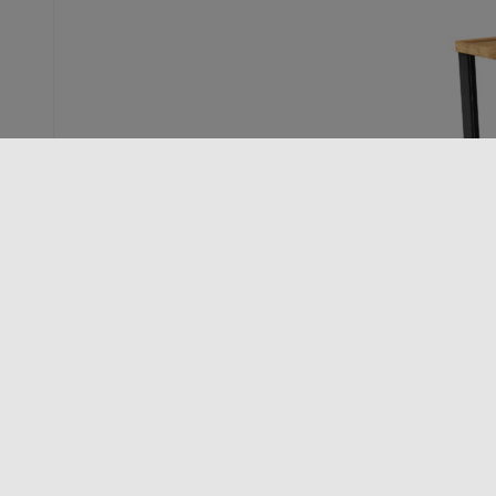
STŮL – JELÍNEK 01