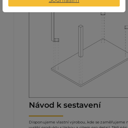
Návod k sestavení
Disponujeme vlastní výrobou, kde se zaměřujeme na 
vyrábí produkty s láskou a citem pro detail. Těší ná