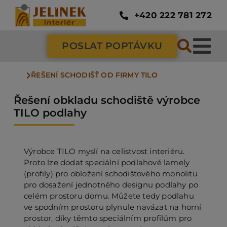
Přeskočit
na
+420 222 781 272
obsah
POSLAT POPTÁVKU
Tog
ŘEŠENÍ SCHODIŠŤ OD FIRMY TILO
Nav
SC
Řešení obkladu schodiště výrobce
TILO podlahy
ZÁ
Výrobce TILO myslí na celistvost interiéru.
DV
Proto lze dodat speciální podlahové lamely
(profily) pro obložení schodišťového monolitu
pro dosažení jednotného designu podlahy po
PO
celém prostoru domu. Můžete tedy podlahu
ve spodním prostoru plynule navázat na horní
prostor, díky těmto speciálním profilům pro
NÁ