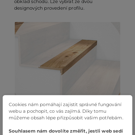
obklad schodů. Lze vybrat ze dvou
designových provedení profilu.
PO
KO
O 
RE
AK
Cookies nám pomáhají zajistit správné fungování
webu a pochopit, co vás zajímá. Díky tomu
můžeme obsah lépe přizpůsobit vašim potřebám.
Profil SKP 1
Souhlasem nám dovolíte změřit, jestli web sedí
jednou zalomený