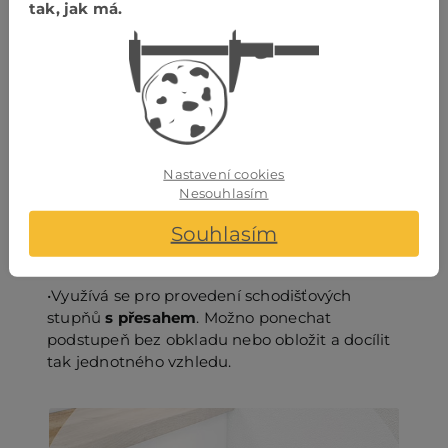
tak, jak má.
•Využívá se pro provedení schodišťových
stupňů
bez přesahu
. Nutno vždy napojit
obklad na podstupnice (obklad vertikální čásst
stupně)
Nastavení cookies
Nesouhlasím
Profil SKP 1
dvakrát zalomený
Souhlasím
•Využívá se pro provedení schodišťových
stupňů
s přesahem
. Možno ponechat
podstupeň bez obkladu nebo obložit a docílit
tak jednotného vzhledu.