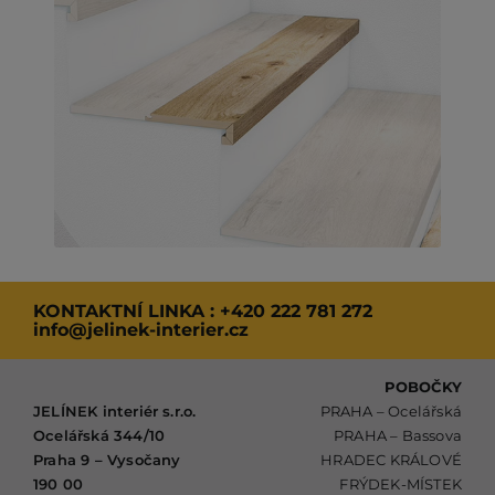
KONTAKTNÍ LINKA :
+420 222 781 272
info@jelinek-interier.cz
POBOČKY
JELÍNEK interiér s.r.o.
PRAHA – Ocelářská
Ocelářská 344/10
PRAHA – Bassova
Praha 9 – Vysočany
HRADEC KRÁLOVÉ
190 00
FRÝDEK-MÍSTEK