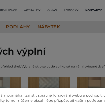
REALIZACE
AKTUALITY
O NÁS
POBOČKY
KONTAKTY
PODLAHY
NÁBYTEK
ých výplní
í přehled skel. Vybrané sklo se bude aplikovat na vámi vybrané dveř
ám pomáhají zajistit správné fungování webu a pochopit, 
Díky tomu můžeme obsah lépe přizpůsobit vašim potřebám