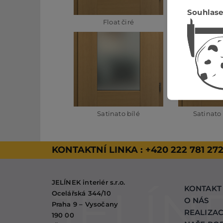
Souhlase
Float čiré
Masterca
Satinato bílé
Satinato
KONTAKTNÍ LINKA :
+420 222 781 27
JELÍNEK interiér s.r.o.
KONTAKT
Ocelářská 344/10
O NÁS
Praha 9 – Vysočany
REALIZA
190 00