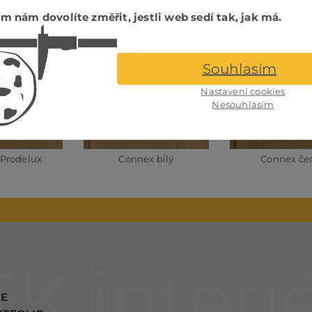
m nám dovolíte změřit, jestli web sedí tak, jak má.
rre čiré
Mastersoft čiré
Planibel b
Souhlasím
Nastavení cookies
Nesouhlasím
 Prodelux
Connex bílý
Connex če
2
CE