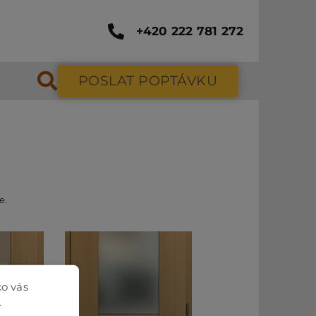
+420 222 781 272
POSLAT POPTÁVKU
e.
co vás
.