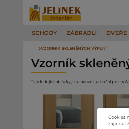
Přeskočit
na
obsah
SCHODY
ZÁBRADLÍ
DVEŘE
VZORNÍK SKLENĚNÝCH VÝPLNÍ
Vzorník skleněn
*Následující obrázky jsou pouze ilustrační pro lepš
Cookies n
zajímá. 