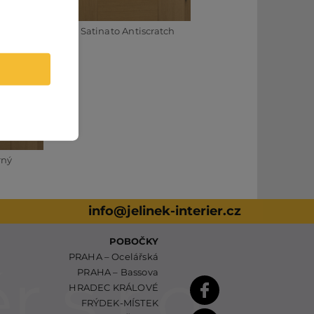
ronz
Satinato Antiscratch
rný
info@jelinek-interier.cz
POBOČKY
PRAHA – Ocelářská
PRAHA – Bassova
HRADEC KRÁLOVÉ
FRÝDEK-MÍSTEK