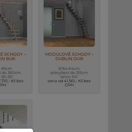
É SCHODY –
MODULOVÉ SCHODY –
IN BUK
DUBLIN DUB
a 65cm
šířka 64cm
í do 360cm
převýšení do 315cm
 50-55°
sklon XX°
.710,- Kč bez
cena od 41.561,- Kč bez
DPH
DPH