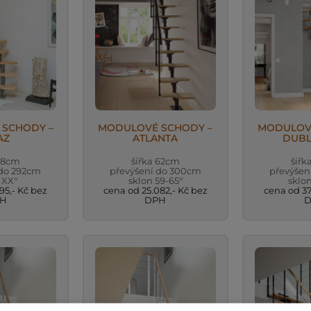
MODULOVÉ SCHODY –
SCHODY –
MODULOV
ATLANTA
AZ
DUBL
šířka 62cm
 58cm
šířk
převýšení do 300cm
 do 292cm
převýšen
sklon 59-65°
 XX°
sklon
cena od 25.082,- Kč bez
95,- Kč bez
cena od 37
DPH
H