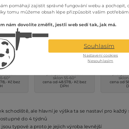
ám pomáhají zajistit správné fungování webu a pochopit, 
Díky tomu můžeme obsah lépe přizpůsobit vašim potřebám
m nám dovolíte změřit, jestli web sedí tak, jak má.
Souhlasím
Nastavení cookies
SCHODY –
MODULOVÉ SCHODY –
MODULOV
N DUB
BERLIN BUK
HAMB
Nesouhlasím
 64cm
šířka 64cm
šířk
 do 315cm
převýšení do 315cm
převýšen
55-60°
sklon 55-60°
sklon
78,- Kč bez
cena od 48.578,- Kč bez
cena od 56
H
DPH
řek schodiště, ale hlavní je výška ta se nastaví pro každý
dostupné do 4 týdnů
jsou typové a proto je jejich výroba levnější