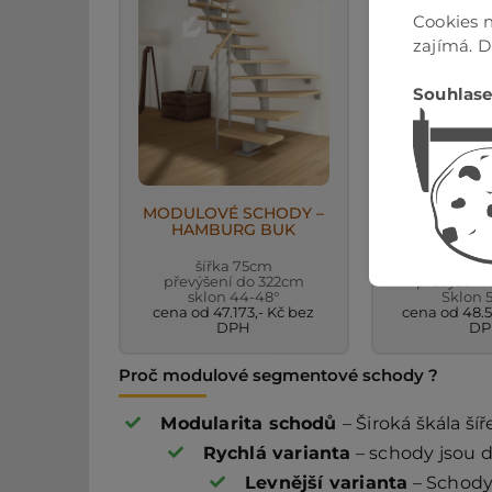
Cookies n
zajímá. 
Souhlase
MODULOVÉ SCHODY –
MODULOVÉ 
HAMBURG BUK
BERLI
šířka 75cm
šířka
převýšení do 322cm
převýšení
sklon 44-48°
Sklon 
cena od 47.173,- Kč bez
cena od 48.5
DPH
DP
Proč modulové segmentové schody ?
Modularita schodů
– Široká škála ší
Rychlá varianta
– schody jsou 
Levnější varianta
– Schody 