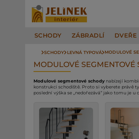
Přeskočit
na
obsah
SCHODY
ZÁBRADLÍ
DVEŘE
MODULOVÉ S
SCHODY
LEVNÁ TYPOVÁ
MODULOVÉ SEGMENTOVÉ 
Modulové segmentové schody
nabízejí kombin
konstrukci schodiště. Proto si vyberete právě t
poslední výška se „nedořezává“ jako tomu je u 