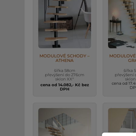
MODULOVÉ SCHODY –
MODULOVÉ 
ATHENA
GR
šířka 58cm
šířka
převýšení do 276cm
převýšení
sklon XX°
sklon
cena od 17.4
cena od 14.082,- Kč bez
DP
DPH