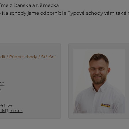
íme z Dánska a Německa
 Na schody jsme odborníci a Typové schody vám tak
dlí / Půdní schody / Střešní
/10
0
41 154
lik@je-in.cz