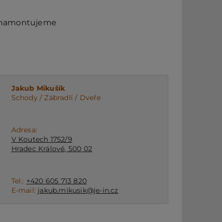
é namontujeme
Jakub Mikušík
Schody / Zábradlí / Dveře
Adresa:
V Koutech 1752/9
Hradec Králové, 500 02
Tel.:
+420 605 713 820
E-mail:
jakub.mikusik@je-in.cz