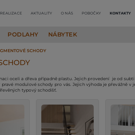
REALIZACE
AKTUALITY
O NÁS
POBOČKY
KONTAKTY
PODLAHY
NÁBYTEK
EGMENTOVÉ SCHODY
SCHODY
aci oceli a dřeva případně plastu. Jejich provedení je od subtil
y pravé modulové schody pro vás. Jejich výhoda je převážně v jej
dřevěných typový schodišť.