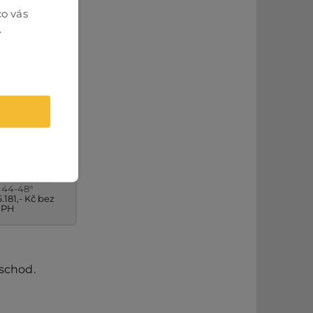
co vás
.
É SCHODY –
URG DUB
a 85cm
í do 322cm
 44-48°
.181,- Kč bez
DPH
 schod.