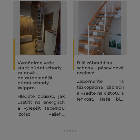
Vyměníme vaše
Bílé zábradlí na
O
staré půdní schody
schody – pásovinové
„
za nové –
ocelové
N
nejzateplenější
Zapomeňte na
P
půdní schody
těžkopádná zábradlí
p
Wippro
a vsaďte na čistotu a
p
Hledáte způsob, jak
lehkost. Naše bílé
o
ušetřit na energiích
pásovinové ocelové
p
a vylepšit tepelnou
zábradlí se
o
izolaci vašeho
subtilními
z
domu? Staré půdní
horizontálními pruty
j
schody mohou být
dodá vašemu
výrazným zdrojem
domovu vzdušnost a
d
tepelných ztrát. V