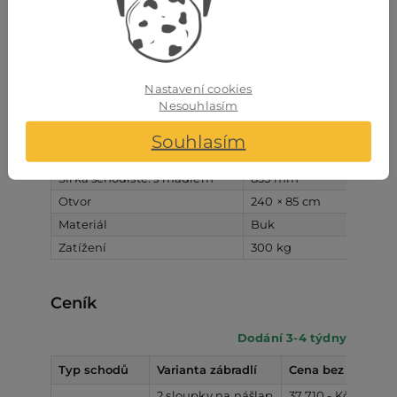
Reprodukce barev na fotografiích proto nemusí
vždy odrážet skutečnou barvu dřeva.
Popis
Vlastnosti
Nastavení cookies
Nesouhlasím
Popisek výrobku
Modulové schody DUBLIN 
Nášlapy: šířka x hloubka x síla
775 mm x 210 mm x 32
Souhlasím
Bočnice: šířka x síla
210 mm x 32 mm
Šířka schodiště: s madlem
835 mm
Otvor
240 × 85 cm
Materiál
Buk
Zatížení
300 kg
Ceník
Dodání 3-4 týdny
Typ schodů
Varianta zábradlí
Cena bez DPH od
2 sloupky na nášlap
37.710,- Kč