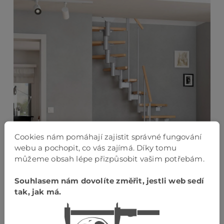
Cookies nám pomáhají zajistit správné fungování
webu a pochopit, co vás zajímá. Díky tomu
můžeme obsah lépe přizpůsobit vašim potřebám.
Souhlasem nám dovolíte změřit, jestli web sedí
tak, jak má.
Dřevo je přírodní produkt a přirozená barva dřeva
se může lišit v závislosti na schodech.