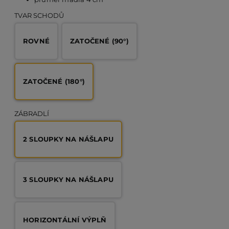
TVAR SCHODŮ
PO
ROVNÉ
ZATOČENÉ (90°)
KO
ZATOČENÉ (180°)
O 
ZÁBRADLÍ
RE
2 SLOUPKY NA NÁŠLAPU
AK
3 SLOUPKY NA NÁŠLAPU
HORIZONTÁLNÍ VÝPLŇ