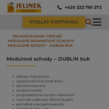
Přeskočit
na
+420 222 781 272
obsah
POSLAT POPTÁVKU
Tog
Nav
SCHODY
LEVNÁ TYPOVÁ
SC
MODULOVÉ SEGMENTOVÉ SCHODY
MODULOVÉ SCHODY – DUBLIN BUK
ZÁ
Modulové schody – DUBLIN buk
DV
zabírají malý prostor
vysoce kvalitní bukové dřevo
pevná konstrukce
PO
snadná montáž
přizpůsobitelné různým interiérům
možnost s nebo bez dílčích stupňů
pohodlné a bezpečné použití
NÁ
průměr madla 4 cm