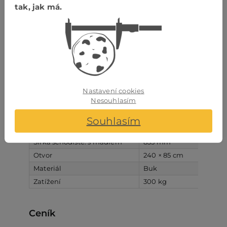
tak, jak má.
Dřevo je přírodní produkt a přirozená barva dřeva
se může lišit v závislosti na schodech.
Reprodukce barev na fotografiích proto nemusí
vždy odrážet skutečnou barvu dřeva.
Popis
Vlastnosti
Nastavení cookies
Nesouhlasím
Popisek výrobku
Modulové schody HAMBURG
Nášlapy: šířka x hloubka x síla
775 mm x 210 mm x 32
Souhlasím
Bočnice: šířka x síla
210 mm x 32 mm
Šířka schodiště: s madlem
835 mm
Otvor
240 × 85 cm
Materiál
Buk
Zatížení
300 kg
Ceník