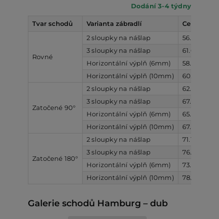
Dodání 3-4 týdny
Tvar schodů
Varianta zábradlí
Cena bez 
2 sloupky na nášlap
56.181,- Kč
3 sloupky na nášlap
61.611,- Kč
Rovné
Horizontální výplň (6mm)
58.900,- Kč
Horizontální výplň (10mm)
60.735,- Kč
2 sloupky na nášlap
62.289,- Kč
3 sloupky na nášlap
67.719,- Kč
Zatočené 90°
Horizontální výplň (6mm)
65.008,- Kč
Horizontální výplň (10mm)
67.454,- Kč
2 sloupky na nášlap
71.181,- Kč
3 sloupky na nášlap
76.603,- Kč
Zatočené 180°
Horizontální výplň (6mm)
73.892,- Kč
Horizontální výplň (10mm)
78.768,- Kč
Galerie schodů Hamburg – dub