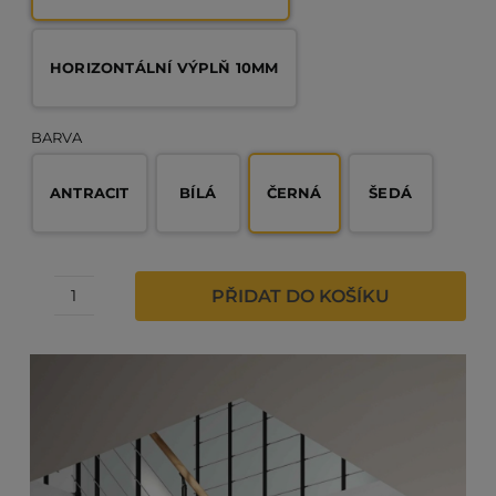
HORIZONTÁLNÍ VÝPLŇ 10MM
BARVA
ANTRACIT
BÍLÁ
ČERNÁ
ŠEDÁ
PŘIDAT DO KOŠÍKU
Modulové
schody
-
HAMBURG
dub
množství