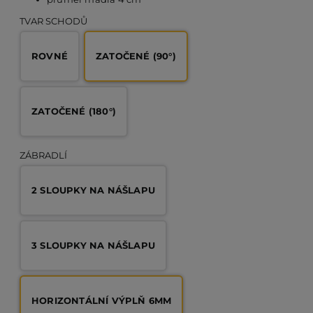
TVAR SCHODŮ
PO
ROVNÉ
ZATOČENÉ (90°)
KO
ZATOČENÉ (180°)
O 
ZÁBRADLÍ
RE
2 SLOUPKY NA NÁŠLAPU
AK
3 SLOUPKY NA NÁŠLAPU
HORIZONTÁLNÍ VÝPLŇ 6MM