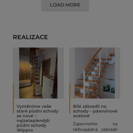
LOAD MORE
REALIZACE
Vyměníme vaše
Bílé zábradlí na
O
staré půdní schody
schody – pásovinové
„
za nové –
ocelové
N
nejzateplenější
Zapomeňte na
P
půdní schody
těžkopádná zábradlí
p
Wippro