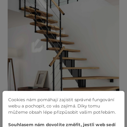
Cookies nám pomáhají zajistit správné fungování
webu a pochopit, co vás zajímá. Díky tomu
můžeme obsah lépe přizpůsobit vašim potřebám.
Souhlasem nám dovolíte změřit, jestli web sedí