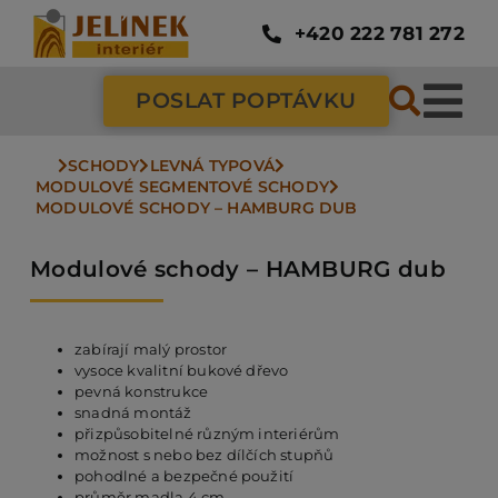
Přeskočit
na
+420 222 781 272
obsah
POSLAT POPTÁVKU
Tog
Nav
SCHODY
LEVNÁ TYPOVÁ
SC
MODULOVÉ SEGMENTOVÉ SCHODY
MODULOVÉ SCHODY – HAMBURG DUB
ZÁ
Modulové schody – HAMBURG dub
DV
zabírají malý prostor
vysoce kvalitní bukové dřevo
pevná konstrukce
PO
snadná montáž
přizpůsobitelné různým interiérům
možnost s nebo bez dílčích stupňů
pohodlné a bezpečné použití
NÁ
průměr madla 4 cm