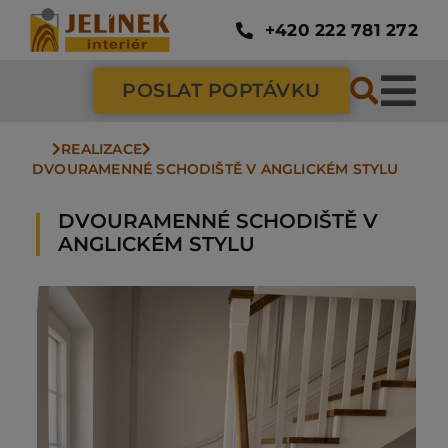
Přeskočit
na
+420 222 781 272
obsah
POSLAT POPTÁVKU
Tog
Nav
REALIZACE
SC
DVOURAMENNÉ SCHODIŠTĚ V ANGLICKÉM STYLU
DVOURAMENNÉ SCHODIŠTĚ V
ZÁ
ANGLICKÉM STYLU
DV
PO
NÁ