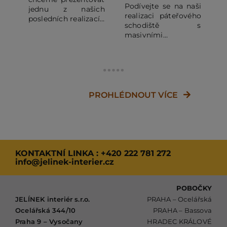
Podívejte se na naši
jednu z našich
p
realizaci páteřového
posledních realizací -
j
schodiště s
krásné a elegantní
m
masivními
samonosné
k
dubovými nášlapy.
schodiště do patra v
v
Jedná se o prémiové
rodinném domku
p
provedení vhodné
nedaleko Plzně.
z
do minimalistických
s
interiérů.
p
PROHLÉDNOUT VÍCE
a
b
KONTAKTNÍ LINKA :
+420 222 781 272
info@jelinek-interier.cz
POBOČKY
JELÍNEK interiér s.r.o.
PRAHA – Ocelářská
Ocelářská 344/10
PRAHA – Bassova
Praha 9 – Vysočany
HRADEC KRÁLOVÉ