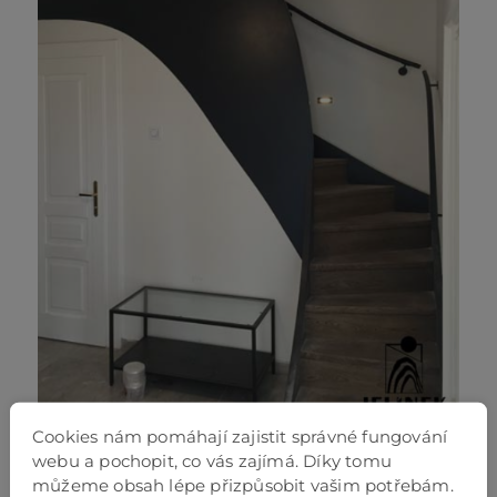
Cookies nám pomáhají zajistit správné fungování
webu a pochopit, co vás zajímá. Díky tomu
můžeme obsah lépe přizpůsobit vašim potřebám.