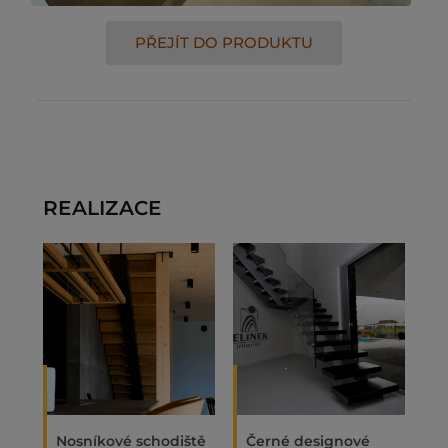
PŘEJÍT DO PRODUKTU
REALIZACE
Nosníkové schodiště
Černé designové
M