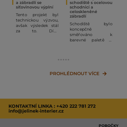
a zábradlí se
schodiště s ocelovou
i
síťovinovou výplní
schodnicí a
P
celoskleněné
Tento projekt byl
zábradlí
r
technickou výzvou,
v
Schodiště bylo
avšak výsledek stál
r
koncepčně
za to. Díky
k
směřováno k
kombinaci
d
barevné paletě a
masivního dřeva a
d
celkového designu
ocelových prvků
rodinného domu.
vzniklo schodiště,
které propojuje
jednotlivé úrovně
prostoru a zároveň
PROHLÉDNOUT VÍCE
vytváří silný vizuální
dojem.
KONTAKTNÍ LINKA :
+420 222 781 272
info@jelinek-interier.cz
POBOČKY