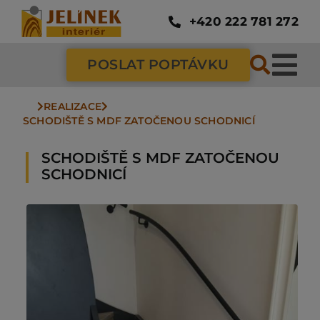
Přeskočit
na
+420 222 781 272
obsah
POSLAT POPTÁVKU
Tog
Nav
REALIZACE
SC
SCHODIŠTĚ S MDF ZATOČENOU SCHODNICÍ
SCHODIŠTĚ S MDF ZATOČENOU
ZÁ
SCHODNICÍ
DV
PO
NÁ