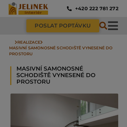
Přeskočit
na
+420 222 781 272
obsah
POSLAT POPTÁVKU
Tog
Nav
REALIZACE
SC
MASIVNÍ SAMONOSNÉ SCHODIŠTĚ VYNESENÉ DO 
PROSTORU
ZÁ
MASIVNÍ SAMONOSNÉ
SCHODIŠTĚ VYNESENÉ DO
PROSTORU
DV
PO
NÁ