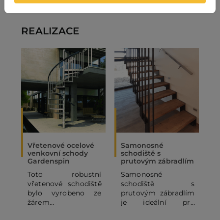
REALIZACE
Vřetenové ocelové
Samonosné
S
venkovní schody
schodiště s
Gardenspin
prutovým zábradlím
S
Toto robustní
Samonosné
J
vřetenové schodiště
schodiště s
d
bylo vyrobeno ze
prutovým zábradlím
m
žárem
je ideální pro
S
pozinkovaného kovu,
moderní interiéry,
s