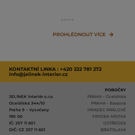
ale existuje také
kde chcete vytvořit
t
možnost varianty z
vzdušný a otevřený
p
pozinkovaného
prostor. Prutové
z
děrovaného plechu,
zábradlí propouští
s
nebo Trimaxu.
světlo a zachovává
n
pocit prostornosti,
PROHLÉDNOUT VÍCE
aniž by obětovalo
d
bezpečnost.
d
N
a
Z
KONTAKTNÍ LINKA :
+420 222 781 272
info@jelinek-interier.cz
POBOČKY
JELÍNEK interiér s.r.o.
PRAHA – Ocelářská
Ocelářská 344/10
PRAHA – Bassova
Praha 9 – Vysočany
HRADEC KRÁLOVÉ
190 00
FRÝDEK-MÍSTEK
IČ: 257 11 601
OSTŘEDEK
DIČ: CZ 257 11 601
BRATISLAVA