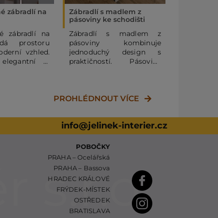
é zábradlí na
Zábradlí s madlem z
Závěsné sc
pásoviny ke schodišti
celosklen
é zábradlí na
Zábradlí s madlem z
Kombina
odá prostoru
pásoviny kombinuje
zábradlí p
derní vzhled.
jednoduchý design s
celoskleně
 elegantní a
praktičností. Pásovina
horním p
 řešení pro
poskytuje pohodlný
zábradlí p
úchop a zároveň dodává
udržuje p
moderní nebo industriální
zatímc
PROHLÉDNOUT VÍCE
nádech.
konstruk
stabilitu.
info@jelinek-interier.cz
POBOČKY
PRAHA – Ocelářská
PRAHA – Bassova
HRADEC KRÁLOVÉ
FRÝDEK-MÍSTEK
OSTŘEDEK
BRATISLAVA