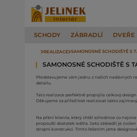
Přeskočit
na
obsah
SCHODY
ZÁBRADLÍ
DVEŘE
SAMONOSNÉ SCHODIŠTĚ S 
REALIZACE
SAMONOSNÉ SCHODIŠTĚ S 
Představujeme vám jednu z našich nedávných real
detailu.
Tato realizace perfektně propojila celkový desig
Děkujeme za příležitost realizovat takto zajímavý
Na přání klienta, který chtěl schodnice co nejvíc
propouští dostatek světla. Jako zábradlí je zvole
stropní konstrukci. Tímto řešením jsme designově 