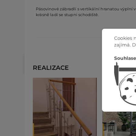
Pásovinové zábradlí s vertikální hranatou výplní
krásně ladí se stupni schodiště.
Cookies n
zajímá. 
Souhlase
REALIZACE