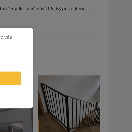
bové madlo, které dodá hřejivý pocit dřeva, a
co vás
.