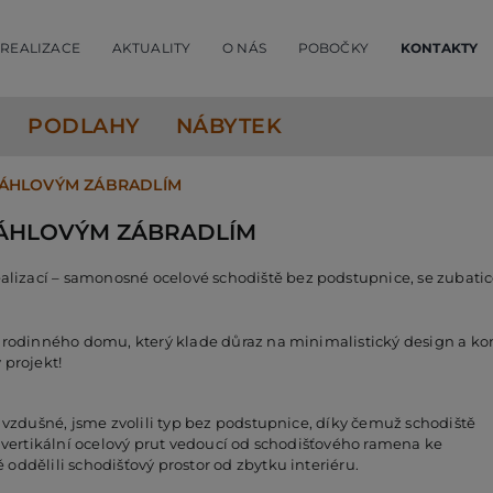
REALIZACE
AKTUALITY
O NÁS
POBOČKY
KONTAKTY
PODLAHY
NÁBYTEK
TÁHLOVÝM ZÁBRADLÍM
TÁHLOVÝM ZÁBRADLÍM
izací – samonosné ocelové schodiště bez podstupnice, se zubatic
n rodinného domu, který klade důraz na minimalistický design a kom
 projekt!
e vzdušné, jsme zvolili typ bez podstupnice, díky čemuž schodiště
n vertikální ocelový prut vedoucí od schodišťového ramena ke
oddělili schodišťový prostor od zbytku interiéru.