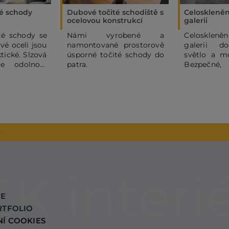
té schody
Dubové točité schodiště s
Celoskleněn
ocelovou konstrukcí
galerii
té schody se
Námi vyrobené a
Celoskleněn
ové oceli jsou
namontované prostorově
galerii d
ktické. Slzová
úsporné točité schody do
světlo a mo
uje odolnost
patra.
Bezpečné,
bení a dodává
praktické
azný vzhled.
interiéry.
o exteriérů.
2
CE
RTFOLIO
NÍ COOKIES