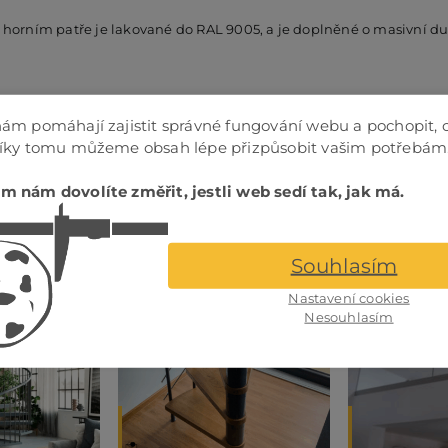
 v horním patře je lakované do RAL 9005, a je doplněné o masivní du
ám pomáhají zajistit správné fungování webu a pochopit, 
Díky tomu můžeme obsah lépe přizpůsobit vašim potřebám
m nám dovolíte změřit, jestli web sedí tak, jak má.
Souhlasím
Nastavení cookies
Nesouhlasím