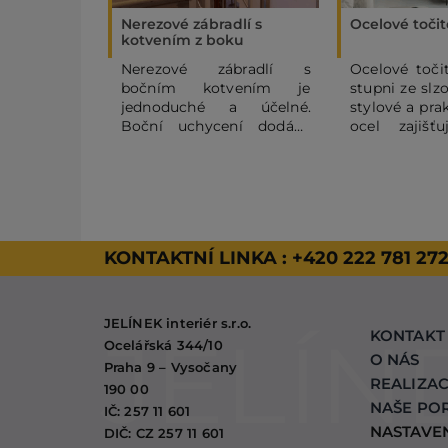
Nerezové zábradlí s
Ocelové toči
kotvením z boku
Nerezové zábradlí s
Ocelové toči
bočním kotvením je
stupni ze slz
jednoduché a účelné.
stylové a pra
Boční uchycení dodává
ocel zajišť
čistý vzhled, který se hodí
proti opotře
do moderních prostor.
schodům výr
Vhodné také d
KONTAKTNÍ LINKA :
+420 222 781 27
JELÍNEK interiér s.r.o.
KONTAKT
Ocelářská 344/10
O NÁS
Praha 9 – Vysočany
REALIZA
190 00
NAŠE PO
IČ: 257 11 601
NASTAVE
DIČ: CZ 257 11 601