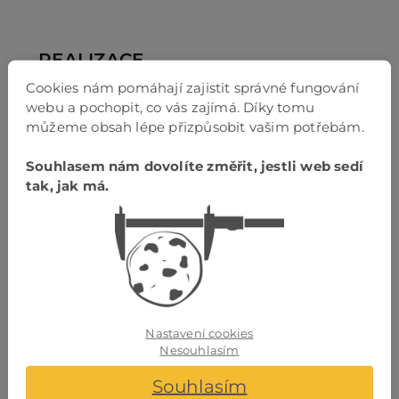
PO
REALIZACE
Cookies nám pomáhají zajistit správné fungování
webu a pochopit, co vás zajímá. Díky tomu
KO
můžeme obsah lépe přizpůsobit vašim potřebám.
Souhlasem nám dovolíte změřit, jestli web sedí
O 
tak, jak má.
RE
Skleněné zábradlí v
Ocelové zábradlí se
O
exteriéru –
skleněnou výplní
b
AK
francouzská okna
„
Ocelové zábradlí se
Na přání zákazníka
@
skleněnou výplní
Nastavení cookies
jsme realizovali
o
spojuje pevnost
Nesouhlasím
skleněné venkovní
r
kovu s čistým
zábradlí k
d
vzhledem skla. Sklo
Souhlasím
francouzským
z
propouští světlo a