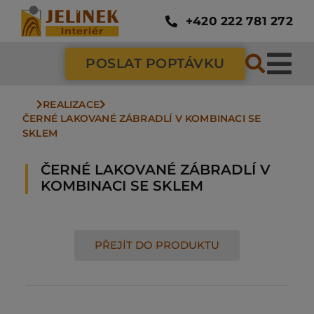
Přeskočit
na
+420 222 781 272
obsah
POSLAT POPTÁVKU
Tog
Nav
REALIZACE
SC
ČERNÉ LAKOVANÉ ZÁBRADLÍ V KOMBINACI SE 
SKLEM
ZÁ
ČERNÉ LAKOVANÉ ZÁBRADLÍ V
KOMBINACI SE SKLEM
DV
PŘEJÍT DO PRODUKTU
PO
NÁ