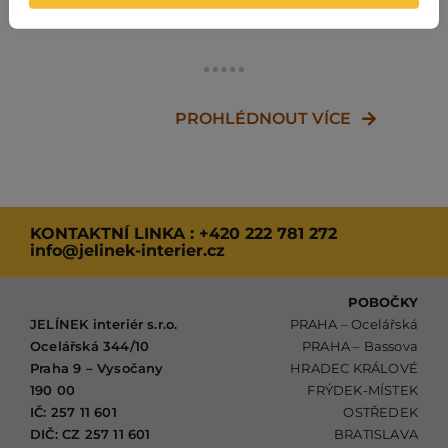
oknům do fasády
S
udržuje prostor
rodinného domu.
v
otevřený, zatímco
d
ocel zajišťuje
n
stabilitu a
p
trvanlivost. Vhodné
p
pro interiéry i
PROHLÉDNOUT VÍCE
j
exteriéry.
i
KONTAKTNÍ LINKA :
+420 222 781 272
info@jelinek-interier.cz
POBOČKY
JELÍNEK interiér s.r.o.
PRAHA – Ocelářská
Ocelářská 344/10
PRAHA – Bassova
Praha 9 – Vysočany
HRADEC KRÁLOVÉ
190 00
FRÝDEK-MÍSTEK
IČ: 257 11 601
OSTŘEDEK
DIČ: CZ 257 11 601
BRATISLAVA