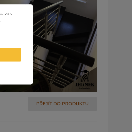
co vás
.
PŘEJÍT DO PRODUKTU