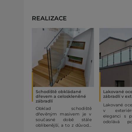
REALIZACE
Schodiště obkládané
Lakované oc
dřevem a celoskleněné
zábradlí v ex
zábradlí
Lakované oce
Obklad schodiště
v exterié
dřevěným masivem je v
eleganci s p
současné době stále
odolává po
oblíbenější, a to z důvodů
vlivům, p
kombinace teplého a