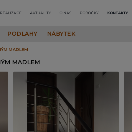
REALIZACE
AKTUALITY
O NÁS
POBOČKY
KONTAKTY
PODLAHY
NÁBYTEK
RNÝM MADLEM
RNÝM MADLEM