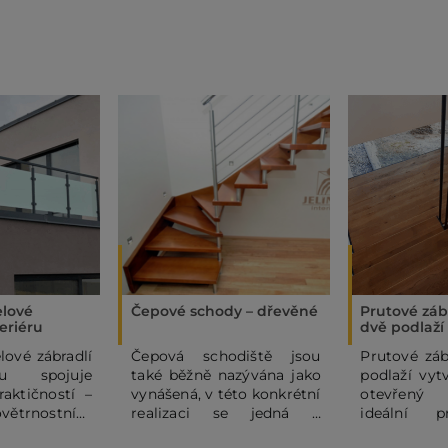
elové
Čepové schody – dřevěné
Prutové záb
teriéru
dvě podlaží
lové zábradlí
Čepová schodiště jsou
Prutové záb
ru spojuje
také běžně nazývána jako
podlaží vyt
raktičností –
vynášená, v této konkrétní
otevřený 
větrnostním
realizaci se jedná o
ideální 
řitom dodá
variantu s celonerezovým
interiéry