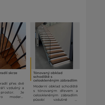
radlí skrze
Tónovaný obklad
Skleněné z
schodiště s
kotvené d
celoskleněným zábradlím
radlí přes dvě
Elegant
Moderní obklad schodiště
váří vzdušný a
zábradl
s tónovaným dřevem a
prostor. Je
podlahy
celoskleněným zábradlím
pro moderní
bezpečné a
působí vzdušně a
, kde chcete
pro interié
elegantně. LED podsvícení