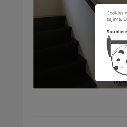
Cookies n
zajímá. 
Souhlase