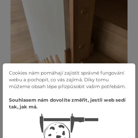
Cookies nám pomáhají zajistit správné fungování
webu a pochopit, co vás zajímá. Díky tomu
můžeme obsah lépe přizpůsobit vašim potřebám.
Souhlasem nám dovolíte změřit, jestli web sedí
tak, jak má.