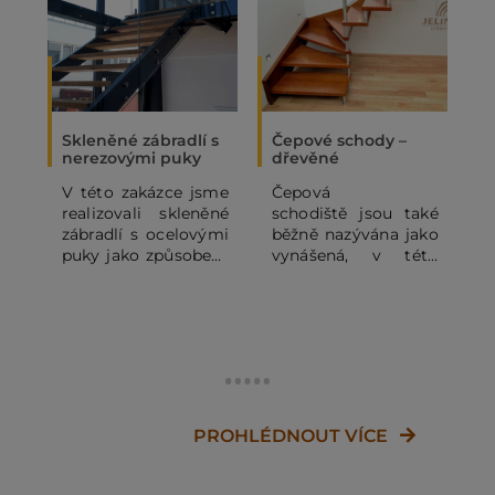
Skleněné zábradlí s
Čepové schody –
O
nerezovými puky
dřevěné
p
d
V této zakázce jsme
Čepová
O
realizovali skleněné
schodiště jsou také
p
zábradlí s ocelovými
běžně nazývána jako
d
puky jako způsobem
vynášená, v této
i
kotvení v
konkrétní realizaci
š
komerčních
se jedná o variantu s
K
prostorech.
celonerezovým
j
zábradlím. Tato
p
schodiště jsou
c
neotřelá nejenom
svým vzdušným
s
dojmem, ale jsou
PROHLÉDNOUT VÍCE
s
rovněž výjimečné
svým konstrukčním
řešením.