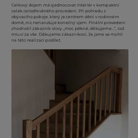
Celkový dojem má sjednocovat interiér v kompaktní
celek celodřevěného provedení. Při pohledu z
obývacího pokoje, který je centrem dění v rodinném
PO
domě, nic nenarušuje konečný vjem. Finální provedení
zhodnotil zákazník slovy „moc pěkné, děkujeme…“, což
mluví za vše. Děkujeme zákazníkovi, že jsme se mohli
KO
na této realizaci podílet.
O 
RE
AK