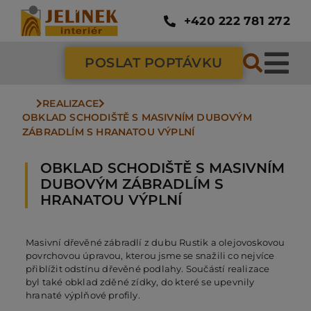
Přeskočit
na
+420 222 781 272
obsah
POSLAT POPTÁVKU
Tog
Nav
REALIZACE
SC
OBKLAD SCHODIŠTĚ S MASIVNÍM DUBOVÝM 
ZÁBRADLÍM S HRANATOU VÝPLNÍ
ZÁ
OBKLAD SCHODIŠTĚ S MASIVNÍM
DUBOVÝM ZÁBRADLÍM S
HRANATOU VÝPLNÍ
DV
Masivní dřevěné zábradlí z dubu Rustik a olejovoskovou
PO
povrchovou úpravou, kterou jsme se snažili co nejvíce
přiblížit odstínu dřevěné podlahy. Součástí realizace
byl také obklad zděné zídky, do které se upevnily
hranaté výplňové profily.
NÁ