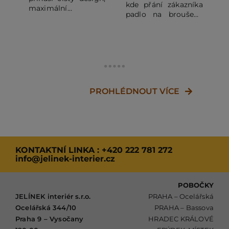
kde přání zákazníka
maximální
padlo na broušené
bezpečnost a
v
celonerezové
nerušený výhled do
r
provedení.
interiéru.
PROHLÉDNOUT VÍCE
KONTAKTNÍ LINKA :
+420 222 781 272
info@jelinek-interier.cz
POBOČKY
JELÍNEK interiér s.r.o.
PRAHA – Ocelářská
Ocelářská 344/10
PRAHA – Bassova
Praha 9 – Vysočany
HRADEC KRÁLOVÉ