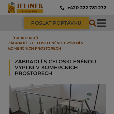
Přeskočit
na
+420 222 781 272
obsah
POSLAT POPTÁVKU
Tog
Nav
REALIZACE
SC
ZÁBRADLÍ S CELOSKLENĚNOU VÝPLNÍ V 
KOMERČNÍCH PROSTORECH
ZÁ
ZÁBRADLÍ S CELOSKLENĚNOU
VÝPLNÍ V KOMERČNÍCH
PROSTORECH
DV
PO
NÁ