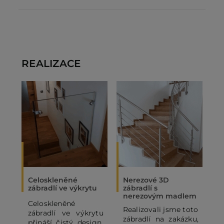
REALIZACE
Celoskleněné
Nerezové 3D
K
zábradlí ve výkrytu
zábradlí s
z
nerezovým madlem
Celoskleněné
R
Realizovali jsme toto
zábradlí ve výkrytu
p
zábradlí na zakázku,
přináší čistý design,
s