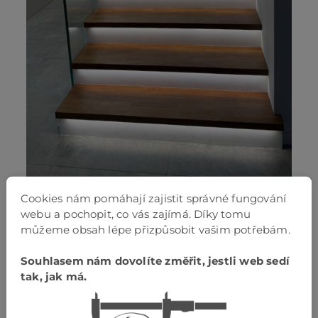
Cookies nám pomáhají zajistit správné fungování
webu a pochopit, co vás zajímá. Díky tomu
můžeme obsah lépe přizpůsobit vašim potřebám.
Souhlasem nám dovolíte změřit, jestli web sedí
tak, jak má.