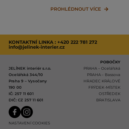
což z ní dělá ideální
volbu pro moderní
PROHLÉDNOUT VÍCE
interiéry i
rekonstrukce.
KONTAKTNÍ LINKA :
+420 222 781 272
info@jelinek-interier.cz
POBOČKY
JELÍNEK interiér s.r.o.
PRAHA – Ocelářská
Ocelářská 344/10
PRAHA – Bassova
Praha 9 – Vysočany
HRADEC KRÁLOVÉ
190 00
FRÝDEK-MÍSTEK
IČ: 257 11 601
OSTŘEDEK
DIČ: CZ 257 11 601
BRATISLAVA
NASTAVENÍ COOKIES