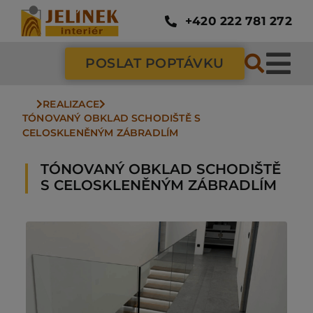
Přeskočit
na
+420 222 781 272
obsah
POSLAT POPTÁVKU
Tog
Nav
REALIZACE
SC
TÓNOVANÝ OBKLAD SCHODIŠTĚ S 
CELOSKLENĚNÝM ZÁBRADLÍM
ZÁ
TÓNOVANÝ OBKLAD SCHODIŠTĚ
S CELOSKLENĚNÝM ZÁBRADLÍM
DV
PO
NÁ