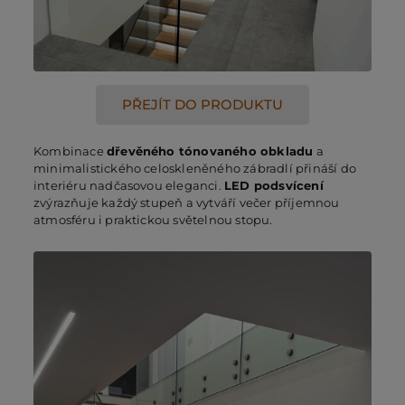
PO
PŘEJÍT DO PRODUKTU
KO
Kombinace
dřevěného tónovaného obkladu
a
minimalistického celoskleněného zábradlí přináší do
O 
interiéru nadčasovou eleganci.
LED podsvícení
zvýrazňuje každý stupeň a vytváří večer příjemnou
atmosféru i praktickou světelnou stopu.
RE
AK