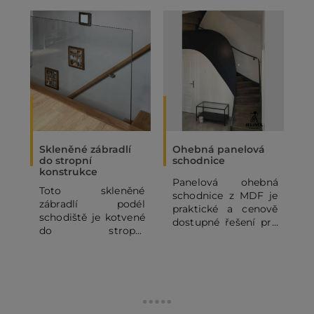
Skleněné zábradlí
Ohebná panelová
N
do stropní
schodnice
k
konstrukce
Panelová ohebná
N
Toto skleněné
schodnice z MDF je
b
zábradlí podél
praktické a cenově
j
schodiště je kotvené
dostupné řešení pro
B
do stropní
výrobu schodišť.
d
konstrukce a do
Díky své konstrukci
k
bočnice schodiště.
umožňuje snadné
m
tvarování do
oblouků a
atypických zakřivení,