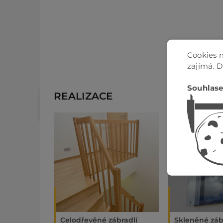
Cookies n
zajímá. 
Souhlase
REALIZACE
Celodřevěné zábradlí
Skleněné zábr