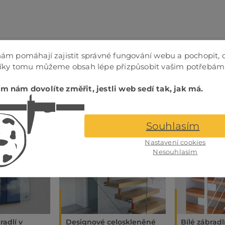
ám pomáhají zajistit správné fungování webu a pochopit, 
Díky tomu můžeme obsah lépe přizpůsobit vašim potřebám
m nám dovolíte změřit, jestli web sedí tak, jak má.
Souhlasím
Nastavení cookies
Nesouhlasím
adlí v
Designové celoskleněné
Bílé zábradl