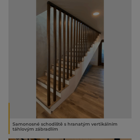
Samonosné schodiště s hranatým vertikálním
táhlovým zábradlím