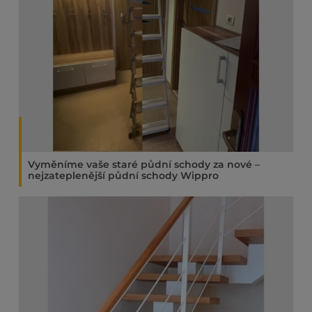
Dveře
PO
Podlahy
KO
Nábytek
O 
Vyměníme vaše staré půdní schody za nové –
nejzateplenější půdní schody Wippro
RE
AK