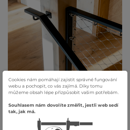
Cookies nám pomáhají zajistit správné fungování
webu a pochopit, co vás zajímá. Díky tomu
můžeme obsah lépe přizpůsobit vašim potřebám.
Souhlasem nám dovolíte změřit, jestli web sedí
Kovové pásovinové zábradlí
tak, jak má.