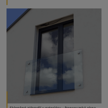
Skleněné zábradlí v exteriéru – francouzská okna