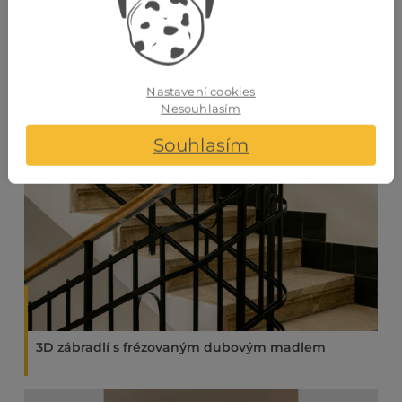
Nastavení cookies
Nesouhlasím
Souhlasím
3D zábradlí s frézovaným dubovým madlem