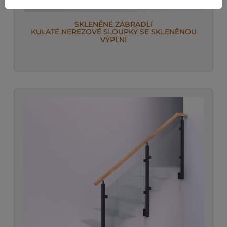
SKLENĚNÉ ZÁBRADLÍ
KULATÉ NEREZOVÉ SLOUPKY SE SKLENĚNOU
VÝPLNÍ