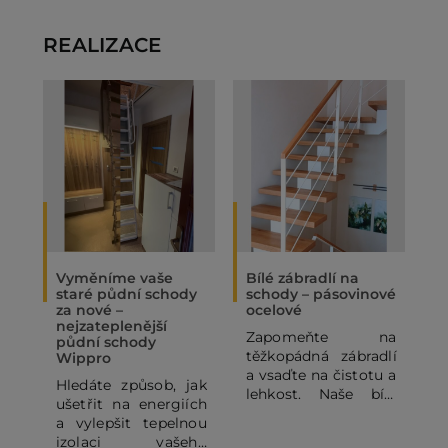
REALIZACE
Vyměníme vaše
Bílé zábradlí na
O
staré půdní schody
schody – pásovinové
„
za nové –
ocelové
N
nejzateplenější
Zapomeňte na
P
půdní schody
těžkopádná zábradlí
p
Wippro
a vsaďte na čistotu a
p
Hledáte způsob, jak
lehkost. Naše bílé
o
ušetřit na energiích
pásovinové ocelové
p
a vylepšit tepelnou
zábradlí se
o
izolaci vašeho