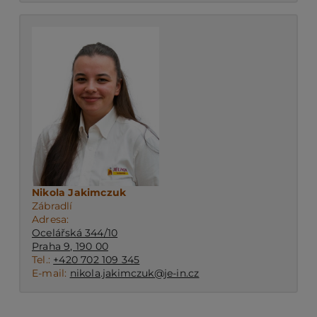
Nikola Jakimczuk
Zábradlí
Adresa:
Ocelářská 344/10
Praha 9, 190 00
Tel.:
+420 702 109 345
E-mail:
nikola.jakimczuk@je-in.cz