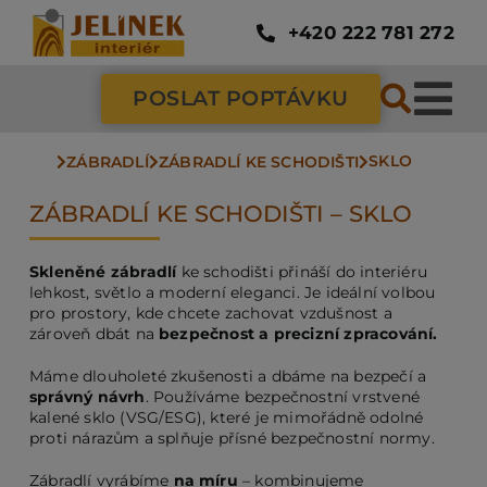
Přeskočit
na
+420 222 781 272
obsah
POSLAT POPTÁVKU
Tog
SKLO
Nav
ZÁBRADLÍ
ZÁBRADLÍ KE SCHODIŠTI
SC
ZÁBRADLÍ KE SCHODIŠTI – SKLO
ZÁ
Skleněné zábradlí
ke schodišti přináší do interiéru
lehkost, světlo a moderní eleganci. Je ideální volbou
pro prostory, kde chcete zachovat vzdušnost a
DV
zároveň dbát na
bezpečnost a precizní zpracování.
Máme dlouholeté zkušenosti a dbáme na bezpečí a
správný návrh
. Používáme bezpečnostní vrstvené
PO
kalené sklo (VSG/ESG), které je mimořádně odolné
proti nárazům a splňuje přísné bezpečnostní normy.
NÁ
Zábradlí vyrábíme
na míru
– kombinujeme