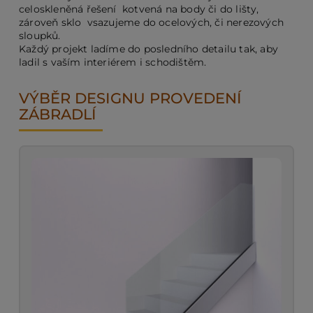
celoskleněná řešení kotvená na body či do lišty,
zároveň sklo vsazujeme do ocelových, či nerezových
sloupků.
PO
Každý projekt ladíme do posledního detailu tak, aby
ladil s vaším interiérem i schodištěm.
KO
VÝBĚR DESIGNU PROVEDENÍ
ZÁBRADLÍ
O 
RE
AK