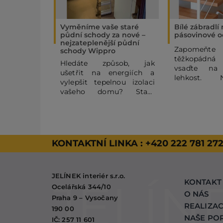
Vyměníme vaše staré
Bílé zábradlí
půdní schody za nové –
pásovinové o
nejzateplenější půdní
Zapome
schody Wippro
těžkopádná
Hledáte způsob, jak
vsaďte na
ušetřit na energiích a
lehkost. 
vylepšit tepelnou izolaci
pásovinov
vašeho domu? Staré
zábradlí se
půdní schody mohou být
horizontální
výrazným zdrojem
vašemu
tepelných ztrát. V tomto
vzdušnost
článku se dozvíte, proč se
vzhled. Kom
vyplatí dopřát Vašemu
KONTAKTNÍ LINKA :
+420 222 781 27
RAL a dře
domovu nejzateplenější
zaručeným 
půdní schody Wippro, a
proto jsme zv
jak probíhá případná
masivního
JELÍNEK interiér s.r.o.
výměna, kterou také
hřejivý a přír
KONTAKT
nabízíme.
Ocelářská 344/10
O NÁS
Praha 9 – Vysočany
REALIZA
190 00
NAŠE PO
IČ: 257 11 601