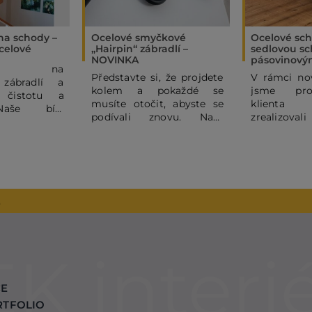
 na schody –
Ocelové smyčkové
Ocelové sch
celové
„Hairpin“ zábradlí –
sedlovou sc
NOVINKA
pásovinový
ňte na
Představte si, že projdete
V rámci nov
 zábradlí a
kolem a pokaždé se
jsme pro
 čistotu a
musíte otočit, abyste se
klienta
Naše bílé
podívali znovu. Naše
zrealizova
é ocelové
ocelové hairpin zábradlí
sedlové oce
 subtilními
totiž není jen funkční
s ocelovým
mi pruty dodá
kulisou, ale hlavním
sloupky z p
 domovu
designovým prvkem
širokému po
 a moderní
celého prostoru. Jeho
výrobků 
binace bílé
kouzlo spočívá v
JELÍNEK In
2
va je vždy
dokonalém rytmu
dodat inter
úspěchem, a
štíhlých černých linií,
– od schodiš
olili madlo z
které se ve spodní části
po různé d
 dubu pro
plynule ohýbají do
které byly r
odní dotek.
elegantní smyčky.
této realizac
CE
RTFOLIO