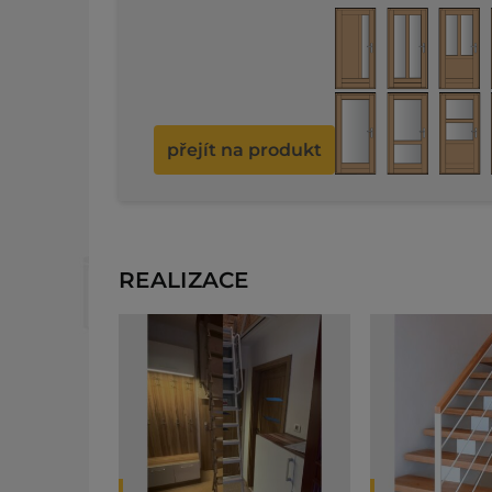
dveře spíše v klasickém stylu, bez značných
zdobených prvků. V jednoduchosti je přece kr
přejít na produkt
REALIZACE