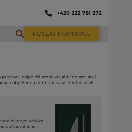
+420 222 781 272
POSLAT POPTÁVKU
prostoru nejen příjemný vizuální dojem, ale i
nebo nábytkem a tvoří tak konzistentní celek
 obdélníkovým svislým
vat do libovolného