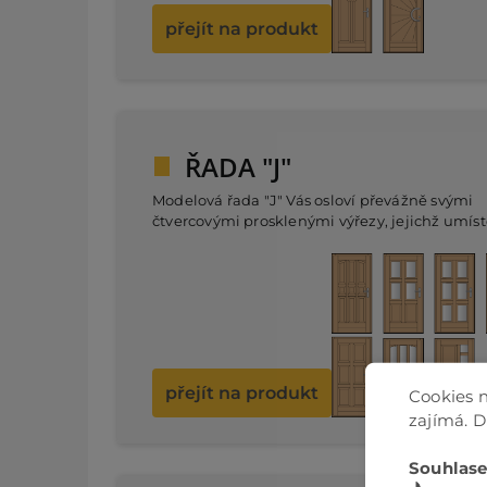
přejít na produkt
ŘADA "J"
Modelová řada "J" Vás osloví převážně svými
čtvercovými prosklenými výřezy, jejichž umíst
lze navolit různými způsoby. Prosklené varian
vchodových dveří se také postarají a propuště
dostatku denního světla do předsíně či chodb
přejít na produkt
Cookies n
zajímá. 
Souhlase