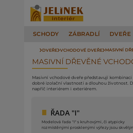
Přeskočit
na
obsah
SCHODY
ZÁBRADLÍ
DVEŘE
MASIVNÍ D
DVEŘE
VCHODOVÉ DVEŘE
MASIVNÍ DŘEVĚNÉ VCHOD
Masivní vchodové dveře představují kombinaci p
dobré izolační vlastnosti a dlouhou životnost.
napříč interiérem i exteriérem.
ŘADA "I"
Modelová řada "I" s kruhovými, či atypicky
rozmístěnými prosklenými výřezy jsou skvěl