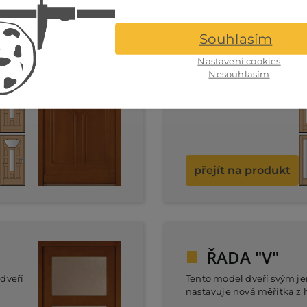
ŘADA "B"
Souhlasím
h
Elegantně zdobené proskle
Nastavení cookies
ění
tohoto modelu dveří skvěl
Nesouhlasím
nanty
navíc může vybrat z někol
ují
prosklení. Prosklené varian
světla v chodbě, či předsín
přejít na produkt
ŘADA "V"
dveří
Tento model dveří svým j
nastavuje nová měřítka z 
funkčnosti. Hladké masivn