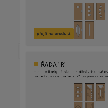
elegantním řešením pro většinu moderních
staveb. Povrch dveří lze lakovat do libovolnéh
odstínu dle škály RAL. Dostatek prosklené plo
garantuje propustnost dostatku venkovního s
do předsíně, či chodby.
přejít na produkt
ŘADA "R"
Hledáte-li originální a netradiční vchodové dv
může být modelová řada "R" tou pravou pro Vá
Modely v této řadě nabízí několik různých tva
umístění zasklení, jsou v k dispozici také mod
bez skla s dřevěnými ornamentovanými dekor