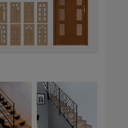
edení s podélnou dýhou
ným povrchem tvoří
du. Zaoblené rohy
ý vzhled a vytvářejí