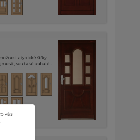
 možnost atypické šířky
ejmostí jsou také bohaté
ných zdobných prvků.
co vás
.