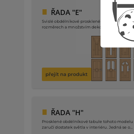
ŘADA "E"
Svislé obdélníkové prosklené tabule v různýc
rozměrech a množstvím dekorativního umíst
dokonale sjednotí každý interiér, jehož domi
jsou ostré křivky. Prosklené varianty navíc slib
dostatek světla v chodbě, či předsíni.
přejít na produkt
ŘADA "H"
Prosklené obdélníkové tabule tohoto modelu 
zaručí dostatek světla v interiéru. Jedná se o
perfektní řešení pro ty, kteří hledají vchodové