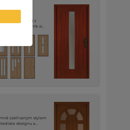
né tabule dělají z
ou volbou, zákazník si
ika různých variant
ty navíc slibují dostatek
i.
emně zakřiveným stylem
hlediska designu a
í dveřní křídlo a zárubeň