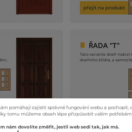
přejít na produkt
ŘADA "T"
Tato varianta dveří nabízí
ění
dveřního křídla, a samozř
ty
možností prosklení a růz
ní
y.
přejít na produkt
ám pomáhají zajistit správné fungování webu a pochopit, 
Díky tomu můžeme obsah lépe přizpůsobit vašim potřebám
m nám dovolíte změřit, jestli web sedí tak, jak má.