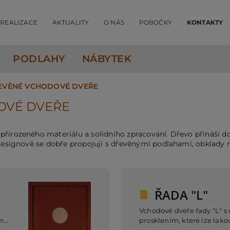
REALIZACE
AKTUALITY
O NÁS
POBOČKY
KONTAKTY
PODLAHY
NÁBYTEK
ŘEVĚNÉ VCHODOVÉ DVEŘE
OVÉ DVEŘE
řirozeného materiálu a solidního zpracování. Dřevo přináší do 
 Designově se dobře propojují s dřevěnými podlahami, obklady 
ŘADA "L"
Vchodové dveře řady "L" s
ým
prosklením, které lze lako