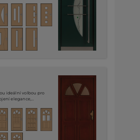
abídce jsou různé
rianty se čtvercovým či
ostatek prosklené
nost dostatku venkovního
dby.
ou ideální volbou pro
pojení elegance,
řemeslného zpracování z
 modelů nabízí jedinečný
klení, která umožňuje
irozeného osvětlení i