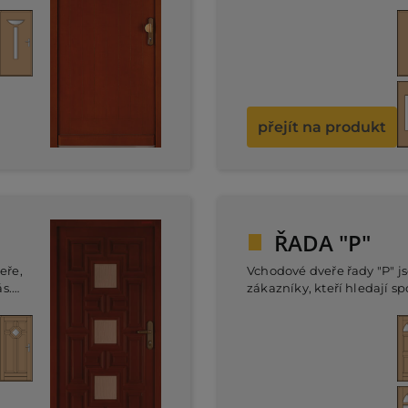
odstínu dle škály RAL. V n
o
umístění zasklení nebo va
chy
půlměsícovým výřezem. D
větla
plochy garantuje propust
světla do předsíně, či cho
přejít na produkt
ŘADA "P"
eře,
Vchodové dveře řady "P" js
s.
zákazníky, kteří hledají s
rů a
bezpečnosti a kvalitního 
ely
masivního dřeva. Každý z
y.
design a různou míru pros
přizpůsobení dle potřeb př
úrovně soukromí.