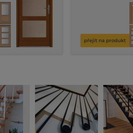
ve vysoce kvalitním prov
ása.
nebo neprůhledně lakova
základ elegantního vzhle
dodávají dveřím harmonick
příjemnou atmosféru.
přejít na produkt