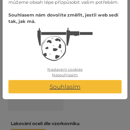
můžeme obsah lépe přizpůsobit vašim potřebám.
Souhlasem nám dovolíte změřit, jestli web sedí
tak, jak má.
VÝKRES
VLASTNÍ ČESKÁ
PROVEDENÍ
VÝROBA
Nastavení cookies
Nesouhlasím
Souhlasím
VLASTNÍ
MONTÁŽNÍ TÝM
Lakování oceli dle vzorkovníku