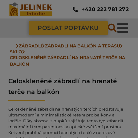
Přeskočit
na
+420 222 781 272
obsah
POSLAT POPTÁVKU
Tog
Nav
ZÁBRADLÍ
ZÁBRADLÍ NA BALKÓN A TERASU
SC
SKLO
CELOSKLENĚNÉ ZÁBRADLÍ NA HRANATÉ TERČE NA 
BALKÓN
ZÁ
Celoskleněné zábradlí na hranaté
terče na balkón
DV
Celoskleněné zábradlí na hranatých terčích představuje
PO
ultramoderní a minimalistické řešení pro balkony a
lodžie. Díky absenci sloupků zajišťuje tento typ zábradlí
maximální transparentnost a optické zvětšení prostoru.
Kotvení probíhá pomocí hranatých terčů z nerezové
NÁ