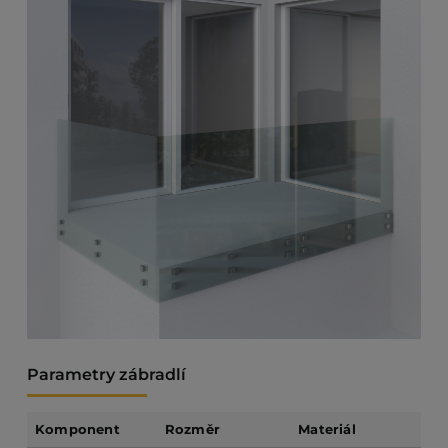
balkón
množství
Parametry zábradlí
Komponent
Rozměr
Materiál