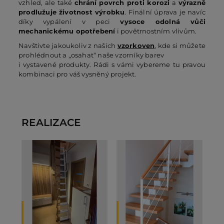
vzhled, ale také
chrání povrch proti korozi
a
výrazně
prodlužuje životnost výrobku
. Finální úprava je navíc
díky vypálení v peci
vysoce odolná vůči
mechanickému opotřebení
i povětrnostním vlivům.
Navštivte jakoukoliv z našich
vzorkoven
, kde si můžete
prohlédnout a „osahat“ naše vzorníky barev
i vystavené produkty. Rádi s vámi vybereme tu pravou
kombinaci pro váš vysněný projekt.
REALIZACE