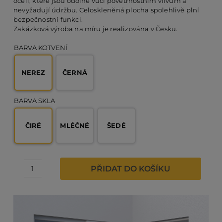
oceli, které jsou odolné vůči povětrnostním vlivům a
nevyžadují údržbu. Celoskleněná plocha spolehlivě plní
bezpečnostní funkci.
PO
Zakázková výroba na míru je realizována v Česku.
BARVA KOTVENÍ
KO
NEREZ
ČERNÁ
O 
BARVA SKLA
ČIRÉ
MLÉČNÉ
ŠEDÉ
RE
AK
PŘIDAT DO KOŠÍKU
Celoskleněné
zábradlí
na
hranaté
terče
na