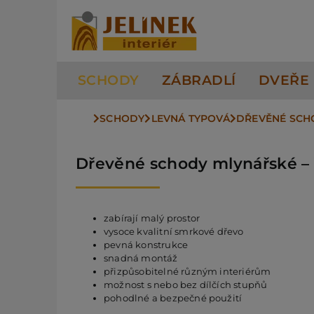
Přeskočit
na
obsah
SCHODY
ZÁBRADLÍ
DVEŘE
SCHODY
LEVNÁ TYPOVÁ
DŘEVĚNÉ SCH
Dřevěné schody mlynářské –
zabírají malý prostor
vysoce kvalitní smrkové dřevo
pevná konstrukce
snadná montáž
přizpůsobitelné různým interiérům
možnost s nebo bez dílčích stupňů
pohodlné a bezpečné použití