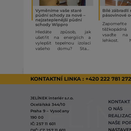
Vyměníme vaše staré
Bílé zábradlí
půdní schody za nové –
pásovinové o
nejzateplenější půdní
Zapome
schody Wippro
těžkopádná
Hledáte způsob, jak
vsaďte na
ušetřit na energiích a
lehkost. 
vylepšit tepelnou izolaci
pásovinov
vašeho domu? Staré
zábradlí se
půdní schody mohou být
horizontální
výrazným zdrojem
vašemu
tepelných ztrát. V tomto
vzdušnost
článku se dozvíte, proč se
vzhled. Kom
vyplatí dopřát Vašemu
KONTAKTNÍ LINKA :
+420 222 781 27
RAL a dře
domovu nejzateplenější
zaručeným 
půdní schody Wippro, a
proto jsme zv
jak probíhá případná
masivního
JELÍNEK interiér s.r.o.
výměna, kterou také
hřejivý a přír
KONTAKT
nabízíme.
Ocelářská 344/10
O NÁS
Praha 9 – Vysočany
REALIZA
190 00
NAŠE PO
IČ: 257 11 601
NASTAVE
DIČ: CZ 257 11 601