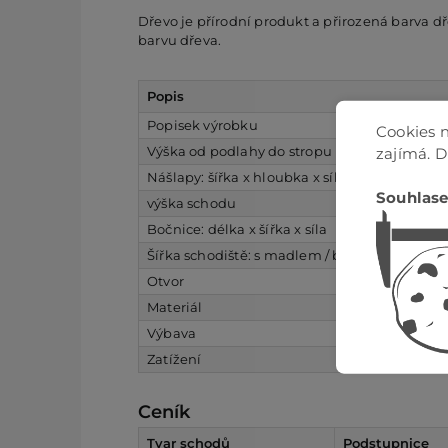
Dřevo je přírodní produkt a přirozená barva d
barvu dřeva.
Popis
Popisek výrobku
Cookies n
Výška od podlahy do stropu
zajímá. 
Nášlapy: šířka x hloubka x síla
Souhlase
výška schodu
Bočnice: délka x šířka x síla
Šířka schodiště: s madlem / bez madla
Otvor
Materiál
Výbava
Zatížení
Ceník
Tvar schodů
Podstupnice