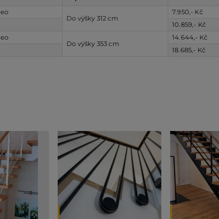
ceo
7.950,- Kč
Do výšky 312 cm
10.859,- Kč
ceo
14.644,- Kč
Do výšky 353 cm
18.685,- Kč