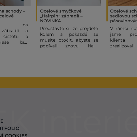
 na schody –
Ocelové smyčkové
Ocelové sch
celové
„Hairpin“ zábradlí –
sedlovou sc
NOVINKA
pásovinový
ňte na
Představte si, že projdete
V rámci nov
 zábradlí a
kolem a pokaždé se
jsme pro
 čistotu a
musíte otočit, abyste se
klienta
Naše bílé
podívali znovu. Naše
zrealizova
é ocelové
ocelové hairpin zábradlí
sedlové oce
 subtilními
totiž není jen funkční
s ocelovým
mi pruty dodá
kulisou, ale hlavním
sloupky z p
 domovu
designovým prvkem
širokému po
 a moderní
celého prostoru. Jeho
výrobků 
binace bílé
kouzlo spočívá v
JELÍNEK In
2
va je vždy
dokonalém rytmu
dodat inter
úspěchem, a
štíhlých černých linií,
– od schodiš
olili madlo z
které se ve spodní části
po různé d
 dubu pro
plynule ohýbají do
které byly r
odní dotek.
elegantní smyčky.
této realizac
CE
RTFOLIO
NÍ COOKIES