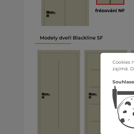
Modely dveří Blackline SF
Cookies n
zajímá. 
Souhlase