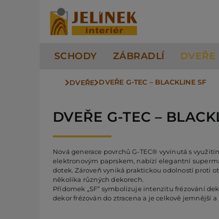
Přeskočit
na
obsah
SCHODY
ZÁBRADLÍ
DVEŘE
DVEŘE G-TEC – BLACKLINE SF
DVEŘE
DVEŘE G-TEC – BLACK
Nová generace povrchů G-TEC® vyvinutá s využitím
elektronovým paprskem, nabízí elegantní superma
dotek. Zároveň vyniká praktickou odolností proti ot
několika různých dekorech.
Přídomek „SF“ symbolizuje intenzitu frézování dek
dekor frézován do ztracena a je celkově jemnější 