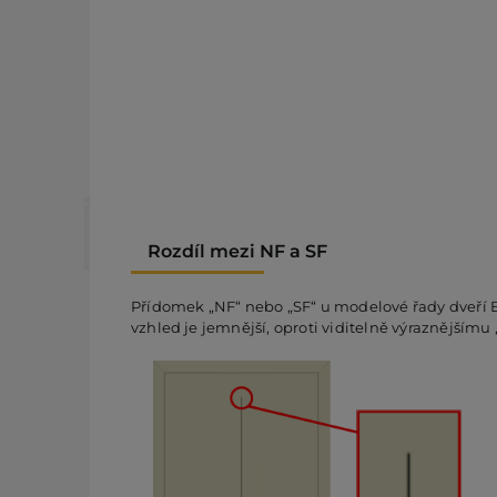
Rozdíl mezi NF a SF
Přídomek „NF“ nebo „SF“ u modelové řady dveří Bl
vzhled je jemnější, oproti viditelně výraznějšímu 