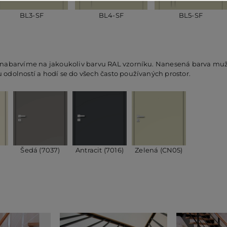
BL3-SF
BL4-SF
BL5-SF
 nabarvíme na jakoukoliv barvu RAL vzorníku. Nanesená barva muže 
odolností a hodí se do všech často používaných prostor.
)
Šedá (7037)
Antracit (7016)
Zelená (CN05)