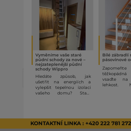
Vyměníme vaše staré
Bílé zábradlí
půdní schody za nové –
pásovinové o
nejzateplenější půdní
Zapome
schody Wippro
těžkopádná
Hledáte způsob, jak
vsaďte na
ušetřit na energiích a
lehkost. 
vylepšit tepelnou izolaci
pásovinov
vašeho domu? Staré
zábradlí se
půdní schody mohou být
horizontální
výrazným zdrojem
vašemu
tepelných ztrát. V tomto
vzdušnost
článku se dozvíte, proč se
vzhled. Kom
vyplatí dopřát Vašemu
KONTAKTNÍ LINKA :
+420 222 781 27
RAL a dře
domovu nejzateplenější
zaručeným 