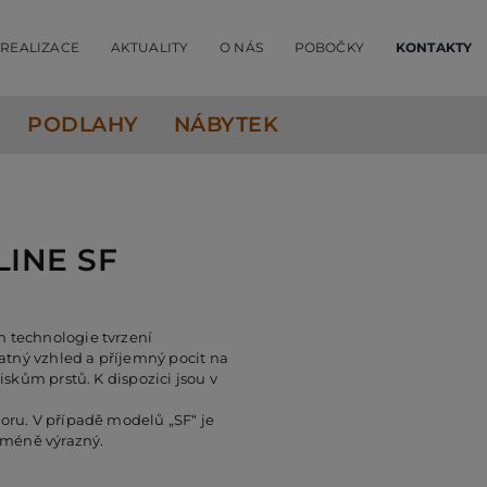
REALIZACE
AKTUALITY
O NÁS
POBOČKY
KONTAKTY
PODLAHY
NÁBYTEK
LINE SF
 technologie tvrzení
tný vzhled a příjemný pocit na
iskům prstů. K dispozici jsou v
oru. V případě modelů „SF“ je
a méně výrazný.