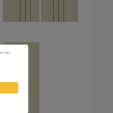
co vás
.