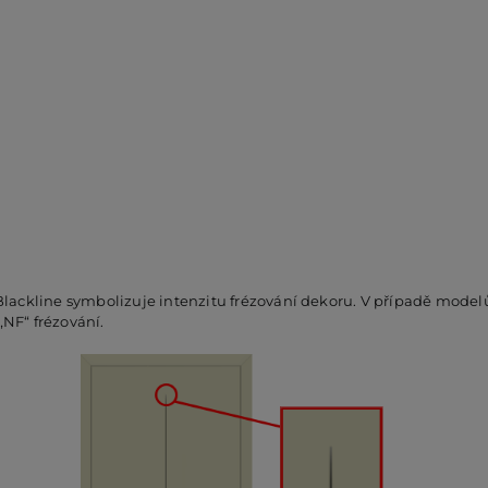
ackline symbolizuje intenzitu frézování dekoru. V případě modelů 
„NF“ frézování.