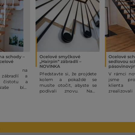
 na schody –
Ocelové smyčkové
Ocelové sch
celové
„Hairpin“ zábradlí –
sedlovou sc
NOVINKA
pásovinový
ňte na
Představte si, že projdete
V rámci nov
 zábradlí a
kolem a pokaždé se
jsme pro
 čistotu a
musíte otočit, abyste se
klienta
Naše bílé
podívali znovu. Naše
zrealizova
é ocelové
ocelové hairpin zábradlí
sedlové oce
 subtilními
totiž není jen funkční
s ocelovým
mi pruty dodá
kulisou, ale hlavním
sloupky z p
 domovu
designovým prvkem
širokému po
 a moderní
celého prostoru. Jeho
výrobků 
binace bílé
kouzlo spočívá v
JELÍNEK In
2
va je vždy
dokonalém rytmu
dodat inter
úspěchem, a