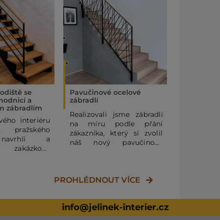
odiště se
Pavučinové ocelové
Samonosné
hodnicí a
zábradlí
svislou ku
m zábradlím
Realizovali jsme zábradlí
V této re
ého interiéru
na míru podle přání
zaměřil
 pražského
zákazníka, který si zvolil
výrobu 
 navrhli a
náš nový pavučinový
táhlovým
li zakázkové
design. Horní část zábradlí
kulato
lové schodiště
tvoří masivní dubové
vzoro
 zábradlím se
madlo, osazené na
GOOPAN.
ásoviny. Díky
PROHLÉDNOUT VÍCE
ocelovém rámu s pruty
rtfoliu našich
vytvářejícími pavučinový
dokážeme v
vzor. Dubové madlo je
teriér s.r.o.
info@jelinek-interier.cz
díky své tvrdosti a
iér komplexně
odolnosti ideálním