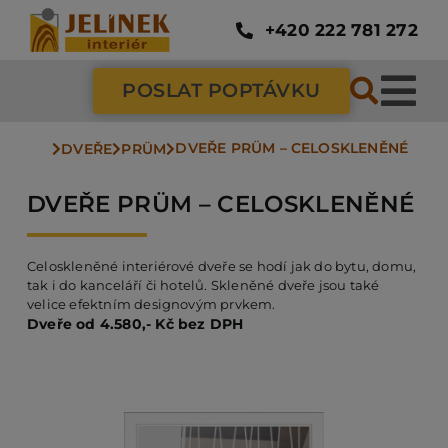
Přeskočit
na
+420 222 781 272
obsah
POSLAT POPTÁVKU
Tog
DVEŘE PRÜM – CELOSKLENĚNÉ
Nav
DVEŘE
PRÜM
SC
DVEŘE PRÜM – CELOSKLENĚNÉ
ZÁ
Celoskleněné interiérové dveře se hodí jak do bytu, domu,
tak i do kanceláří či hotelů. Skleněné dveře jsou také
DV
velice efektním designovým prvkem.
Dveře od 4.580,- Kč bez DPH
PO
NÁ