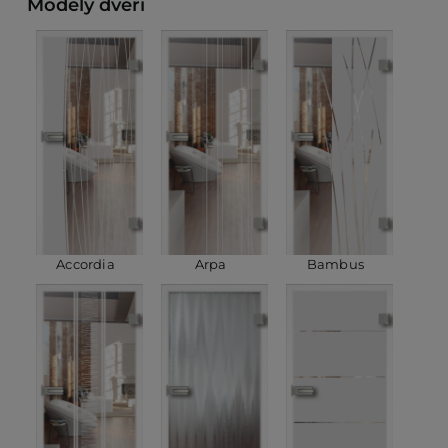
Modely dveří
Accordia
Arpa
Bambus