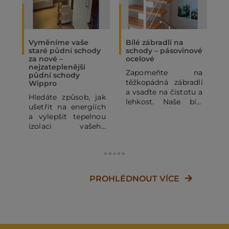
Vyměníme vaše
Bílé zábradlí na
O
staré půdní schody
schody – pásovinové
„
za nové –
ocelové
N
nejzateplenější
Zapomeňte na
P
půdní schody
těžkopádná zábradlí
p
Wippro
a vsaďte na čistotu a
p
Hledáte způsob, jak
lehkost. Naše bílé
o
ušetřit na energiích
pásovinové ocelové
p
a vylepšit tepelnou
zábradlí se
o
izolaci vašeho
subtilními
z
domu? Staré půdní
horizontálními pruty
j
schody mohou být
dodá vašemu
výrazným zdrojem
domovu vzdušnost a
d
tepelných ztrát. V
moderní vzhled.
c
tomto článku se
PROHLÉDNOUT VÍCE
Kombinace bílé RAL
J
dozvíte, proč se
a dřeva je vždy
v
vyplatí dopřát
zaručeným
š
Vašemu domovu
úspěchem, a proto
l
nejzateplenější
jsme zvolili madlo z
s
půdní schody
masivního dubu pro
o