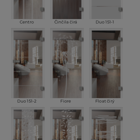
Centro
Činčila čirá
Duo 151-1
Duo 151-2
Fiore
Float čirý