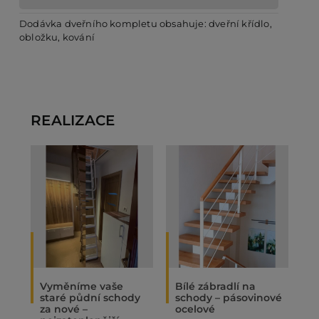
Dodávka dveřního kompletu obsahuje: dveřní křídlo,
obložku, kování
REALIZACE
Vyměníme vaše
Bílé zábradlí na
O
staré půdní schody
schody – pásovinové
„
za nové –
ocelové
N