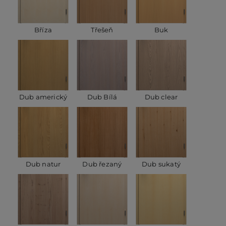
Bříza
Třešeň
Buk
Dub americký
Dub Bílá
Dub clear
Dub natur
Dub řezaný
Dub sukatý