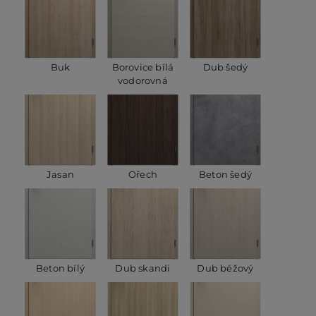
Buk
Borovice bílá
Dub šedý
vodorovná
Jasan
Ořech
Beton šedý
Beton bílý
Dub skandi
Dub béžový