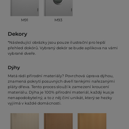
M91
M93
Dekory
*Následující obrázky jsou pouze ilustrační pro lepší
přehled dokórů. Vybraný dekór se bude aplikova na vámi
vybrané dveře.
Dýhy
Matá rádi přírodní materiály? Povrchová úprava dýhou,
znamená pokrytí posuvných dveří tenkými nařezanými
pláty dřeva. Tento proces slouží k zamezení kroucení
materiálu. Dýha je 100% přírodní materiál, každý kus je
nenapodobytelný, a to z něj činí unikát, který se hezky
vyjímá v každé domácnosti.