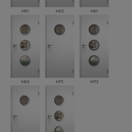
M51
M53
M61
M63
M71
M73