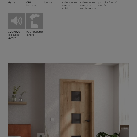
dýha
CPL
barva
orientace-
orientace-
protipožární
laminát
dekoru-
dekoru-
dveře
svisla
vodorovna
PO
zvukově
kouřotěsné
izolační
dveře
KO
dveře
O 
RE
AK