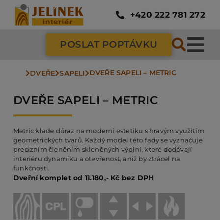
Přeskočit
na
+420 222 781 272
obsah
POSLAT POPTÁVKU
Tog
DVEŘE SAPELI – METRIC
Nav
DVEŘE
SAPELI
SC
DVEŘE SAPELI – METRIC
ZÁ
Metric klade důraz na moderní estetiku s hravým využitím
geometrických tvarů. Každý model této řady se vyznačuje
DV
precizním členěním skleněných výplní, které dodávají
interiéru dynamiku a otevřenost, aniž by ztrácel na
funkčnosti.
Dveřní komplet od 11.180,- Kč bez DPH
PO
NÁ