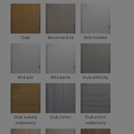
Dub
Borovice bílá
Bílá hladká
Bílá pór
Bílá perla
Dub arktický
Dub sukatý
Dub zimní
Dub zimní
vodorovný
vodorovný