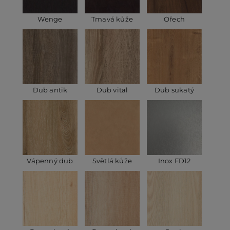
Wenge
Tmavá kůže
Ořech
Dub antik
Dub vital
Dub sukatý
Vápenný dub
Světlá kůže
Inox FD12