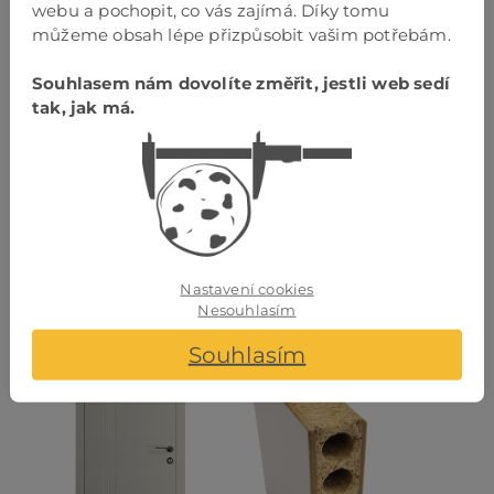
F-dekor bílá
F-dekor bílá
webu a pochopit, co vás zajímá. Díky tomu
můžeme obsah lépe přizpůsobit vašim potřebám.
Souhlasem nám dovolíte změřit, jestli web sedí
tak, jak má.
Bravour 9
Lebensblume
Nastavení cookies
F-dekor bílá I.
F-dekor perleťová
Nesouhlasím
Souhlasím