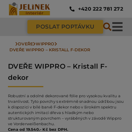
Přeskočit
na
+420 222 781 272
obsah
POSLAT POPTÁVKU
Tog
Nav
DVEŘE
WIPPRO
SC
DVEŘE WIPPRO – KRISTALL F-DEKOR
DVEŘE WIPPRO – Kristall F-
ZÁ
dekor
DV
Robustní a odolné dekorované fólie pro vysokou kvalitu a
trvanlivost. Tyto povrchy s extrémně snadnou údržbou jsou
k dispozici v bílé barvě F-dekor nebo v širokém spektru
PO
autentických imitací dřeva s hladkým nebo
strukturovaným povrchem – vyráběných v závodě Wippro
ve Vorderweißenbachu.
NÁ
Cena od 19.540.- Kč bez DPH.