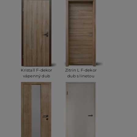
Kristall F-dekor
Zitrin L F-dekor
vápenný dub
dub s linetou