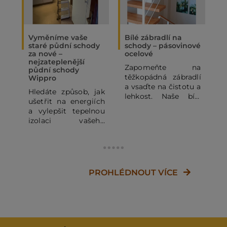
Vyměníme vaše
Bílé zábradlí na
O
staré půdní schody
schody – pásovinové
„
za nové –
ocelové
N
nejzateplenější
Zapomeňte na
P
půdní schody
těžkopádná zábradlí
p
Wippro
a vsaďte na čistotu a
p
Hledáte způsob, jak
lehkost. Naše bílé
o
ušetřit na energiích
pásovinové ocelové
p
a vylepšit tepelnou
zábradlí se
o
izolaci vašeho
subtilními
z
domu? Staré půdní
horizontálními pruty
j
schody mohou být
dodá vašemu
výrazným zdrojem
domovu vzdušnost a
d
tepelných ztrát. V
moderní vzhled.
c
tomto článku se
PROHLÉDNOUT VÍCE
Kombinace bílé RAL
J
dozvíte, proč se
a dřeva je vždy
v
vyplatí dopřát
zaručeným
š
Vašemu domovu
úspěchem, a proto
l
nejzateplenější
jsme zvolili madlo z
s
půdní schody
masivního dubu pro
o
Wippro, a jak