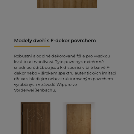
Modely dveří s F-dekor povrchem
Robustní a odolné dekorované fólie pro vysokou
kvalitu a trvanlivost. Tyto povrchy s extrémně
snadnou údržbou jsou k dispozici v bílé barvě F-
dekor nebo v širokém spektru autentických imitací
dřeva s hladkým nebo strukturovaným povrchem –
vyráběných v závodě Wippro ve
Vorderweißenbachu.