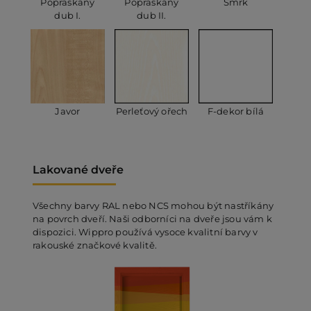
Popraskaný
Popraskaný
Smrk
dub I.
dub II.
Javor
Perleťový ořech
F-dekor bílá
Lakované dveře
Všechny barvy RAL nebo NCS mohou být nastříkány
na povrch dveří. Naši odborníci na dveře jsou vám k
dispozici. Wippro používá vysoce kvalitní barvy v
rakouské značkové kvalitě.