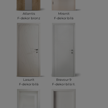
Atlantis
Miranit
F-dekor bronz
F-dekor bílá
Lasurit
Bravour 9
F-dekor bílá
F-dekor bílá II.