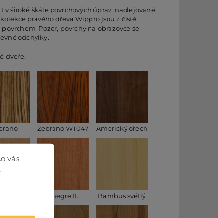
 v široké škále povrchových úprav: naolejované,
kolekce pravého dřeva Wippro jsou z čisté
m povrchem. Pozor, povrchy na obrazovce se
revné odchylky.
é dveře.
brano
Zebrano WT047
Americký ořech
co vás
.
gre I.
Anegre II.
Bambus světlý