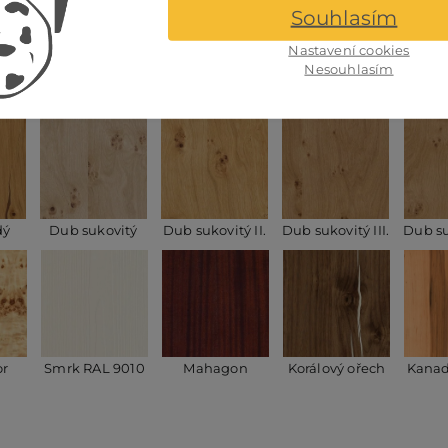
Souhlasím
Nastavení cookies
Nesouhlasím
e
Bříza WT045
Buk pařený
Buk lakovaný
Buk
dý
Dub sukovitý
Dub sukovitý II.
Dub sukovitý III.
Dub su
or
Smrk RAL 9010
Mahagon
Korálový ořech
Kanad