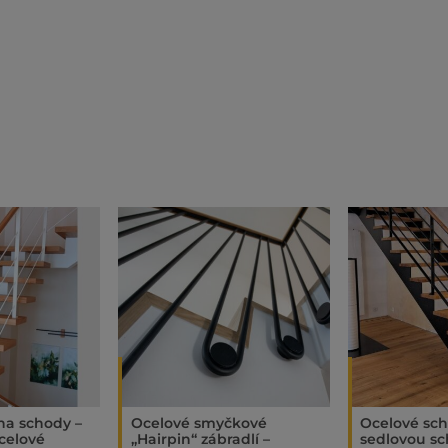
 na schody –
Ocelové smyčkové
Ocelové sch
celové
„Hairpin“ zábradlí –
sedlovou sc