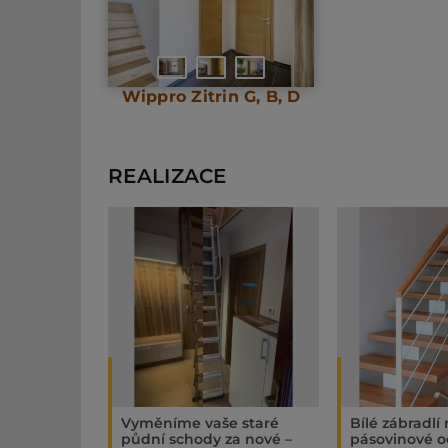
Wippro Zitrin G, B, D
REALIZACE
Vyměníme vaše staré
Bílé zábradlí
půdní schody za nové –
pásovinové o