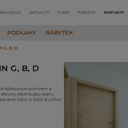
REALIZACE
AKTUALITY
O NÁS
POBOČKY
KONTAKTY
PODLAHY
NÁBYTEK
 G, B, D
N G, B, D
žově dýhovaným povrchem a
dřeviny, které budou ladit s
 dveří Zitrin G, Zitrin B a Zitrin