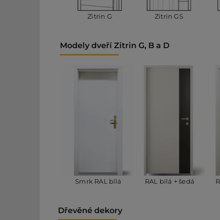
Zitrin G
Zitrin GS
Modely dveří Zitrin G, B a D
Smrk RAL bílá
RAL bílá + šedá
R
Dřevěné dekory