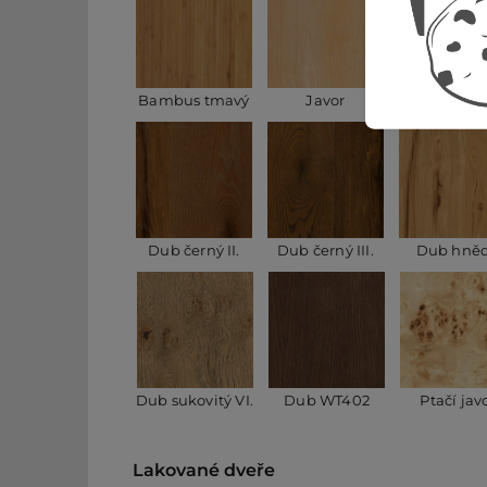
Bambus tmavý
Javor
Borovic
Dub černý II.
Dub černý III.
Dub hně
Dub sukovitý VI.
Dub WT402
Ptačí jav
Lakované dveře