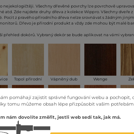
 nejekologičtěji. Všechny dřevěné povrchy lze povrchově upravovat
 atd. Zde najdete druhy dřeva z kolekce Wippro. Všechny dveře z 
é. Pocit z pravého přírodního dřeva nelze srovnávat s žádným jiný
 monitorů. Dřevo je přírodní produkt a vždy zde mohou být malé ba
epší přehled dokórů. Vybraný dekór se bude aplikovat na vámi vybran
vice
Topol přírodní
Vápněný dub
Wenge
Ze
ám pomáhají zajistit správné fungování webu a pochopit, 
Díky tomu můžeme obsah lépe přizpůsobit vašim potřebám
m nám dovolíte změřit, jestli web sedí tak, jak má.
II.
Ami třešeň III.
Ami třešeň IV.
Ami třešeň V.
Ane