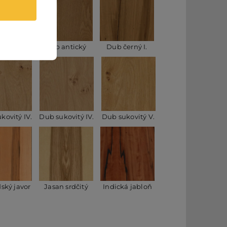
 WT401
Dub antický
Dub černý I.
kovitý IV.
Dub sukovitý IV.
Dub sukovitý V.
ský javor
Jasan srdčitý
Indická jabloň