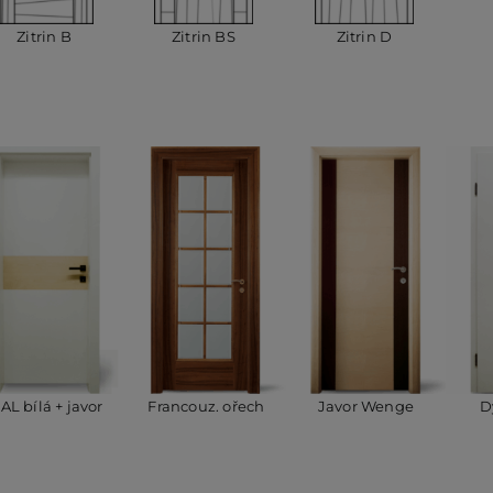
Zitrin B
Zitrin BS
Zitrin D
AL bílá + javor
Francouz. ořech
Javor Wenge
D