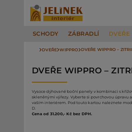
Přeskočit
na
obsah
SCHODY
ZÁBRADLÍ
DVEŘE
DVEŘE WIPPRO – ZITRIN
DVEŘE
WIPPRO
DVEŘE WIPPRO – ZITRI
Vysoce dýhované boční panely v kombinaci s kří
skleněnými výřezy. Vyberte si povrchovou úpravu a 
vaším interiérem. Pod touto kartou naleznete modely
D.
Cena od 31.200,- Kč bez DPH.