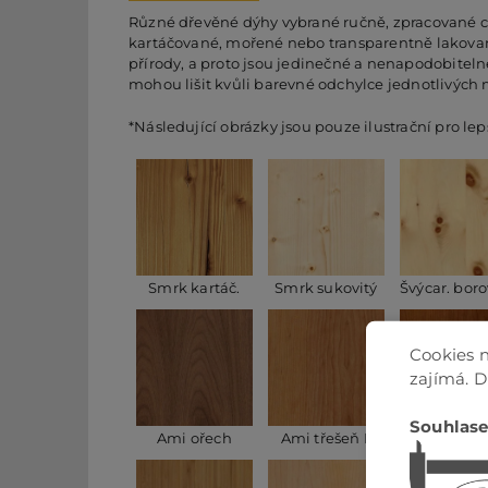
Různé dřevěné dýhy vybrané ručně, zpracované co
kartáčované, mořené nebo transparentně lakované
přírody, a proto jsou jedinečné a nenapodobiteln
mohou lišit kvůli barevné odchylce jednotlivých
*Následující obrázky jsou pouze ilustrační pro l
Smrk kartáč.
Smrk sukovitý
Švýcar. boro
Cookies n
zajímá. 
Souhlase
Ami ořech
Ami třešeň I.
Ami třešeň 