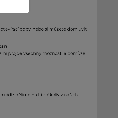
otevírací doby, nebo si můžete domluvit
pší?
 vámi projde všechny možnosti a pomůže
rádi sdělíme na kterékoliv z našich