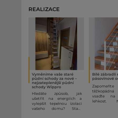
REALIZACE
Vyměníme vaše staré
Bílé zábradlí
půdní schody za nové –
pásovinové o
nejzateplenější půdní
Zapome
schody Wippro
těžkopádná
Hledáte způsob, jak
vsaďte na
ušetřit na energiích a
lehkost. 
vylepšit tepelnou izolaci
pásovinov
vašeho domu? Staré
zábradlí se
půdní schody mohou být
horizontální