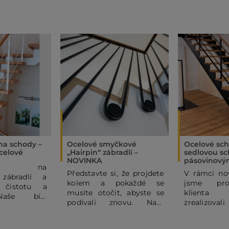
 na schody –
Ocelové smyčkové
Ocelové sch
celové
„Hairpin“ zábradlí –
sedlovou sc
NOVINKA
pásovinový
ňte na
Představte si, že projdete
V rámci nov
 zábradlí a
kolem a pokaždé se
jsme pro
 čistotu a
musíte otočit, abyste se
klienta
Naše bílé
podívali znovu. Naše
zrealizova
é ocelové
ocelové hairpin zábradlí
sedlové oce
 subtilními
totiž není jen funkční
s ocelovým
mi pruty dodá