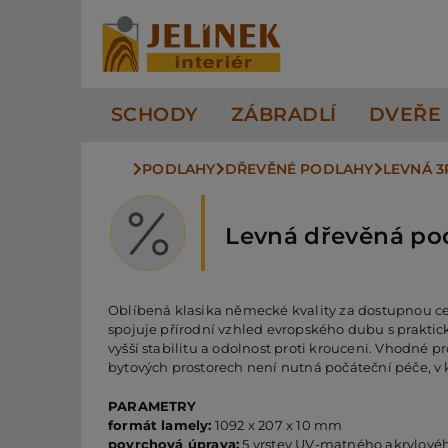
Přeskočit
na
obsah
SCHODY
ZÁBRADLÍ
DVEŘE
PODLAHY
DŘEVĚNÉ PODLAHY
LEVNÁ 
Levná dřevěná pod
Oblíbená klasika německé kvality za dostupnou ce
spojuje přírodní vzhled evropského dubu s praktic
vyšší stabilitu a odolnost proti kroucení. Vhodné p
bytových prostorech není nutná počáteční péče, 
PARAMETRY
formát lamely:
1092 x 207 x 10 mm
povrchová úprava:
5 vrstev UV-matného akrylové