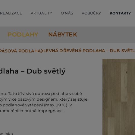
REALIZACE
AKTUALITY
O NÁS
POBOČKY
KONTAKTY
PODLAHY
NÁBYTEK
LEVNÁ DŘEVĚNÁ PODLAHA – DUB SVĚTL
3PÁSOVÁ PODLAHA
laha – Dub světlý
nu. Tato třívrstvá dubová podlaha v sobě
kým více pásovým designem, který zajišťuje
ro podlahové vytápění (max. 29 °C). V
v komerčních nutná impregnace.
ho laku