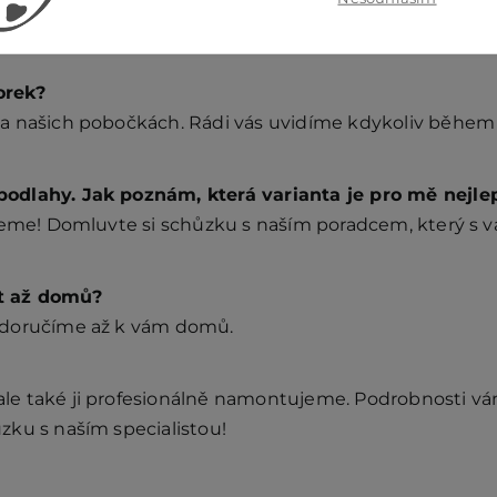
orek?
a našich pobočkách. Rádi vás uvidíme kdykoliv během 
odlahy. Jak poznám, která varianta je pro mě nejle
ůžeme! Domluvte si schůzku s naším poradcem, který s
t až domů?
 doručíme až k vám domů.
e také ji profesionálně namontujeme. Podrobnosti vám 
zku s naším specialistou!