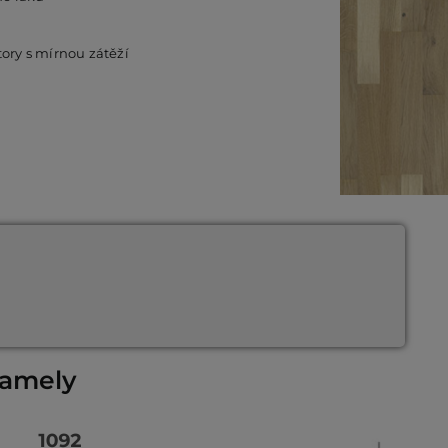
tory s mírnou zátěží
lamely