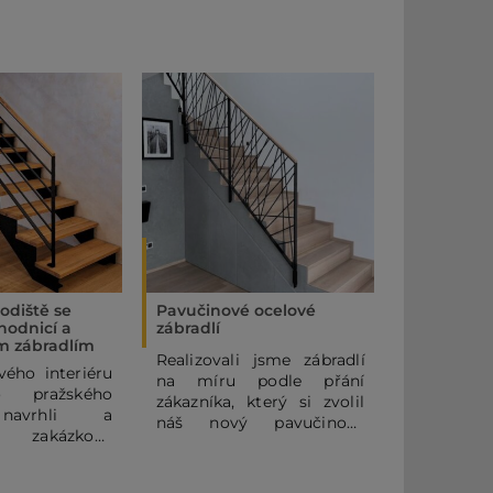
odiště se
Pavučinové ocelové
Samonosné
hodnicí a
zábradlí
svislou ku
m zábradlím
Realizovali jsme zábradlí
V této re
ého interiéru
na míru podle přání
zaměřil
 pražského
zákazníka, který si zvolil
výrobu 
 navrhli a
náš nový pavučinový
táhlovým
li zakázkové
design. Horní část zábradlí
kulato
lové schodiště
tvoří masivní dubové
vzoro
 zábradlím se
madlo, osazené na
GOOPAN.