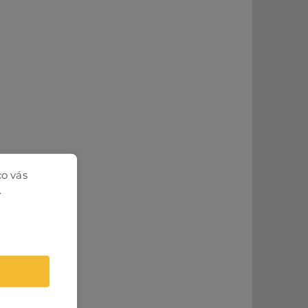
co vás
.