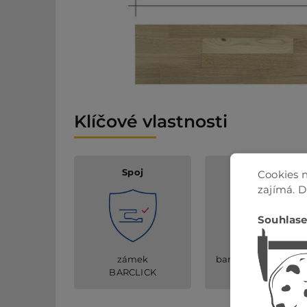
Klíčové vlastnosti
Spoj
Příslušenství
Cookies n
zajímá. 
Souhlase
barevnostně sladěn
zámek
příslušenství
BARCLICK