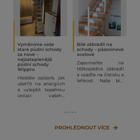
Vyměníme vaše
Bílé zábradlí na
O
staré půdní schody
schody – pásovinové
„
za nové –
ocelové
N
nejzateplenější
Zapomeňte na
P
půdní schody
těžkopádná zábradlí
p
Wippro
a vsaďte na čistotu a
p
Hledáte způsob, jak
lehkost. Naše bílé
o
ušetřit na energiích
pásovinové ocelové
p
a vylepšit tepelnou
zábradlí se
o
izolaci vašeho
subtilními
z
domu? Staré půdní
horizontálními pruty
j
schody mohou být
dodá vašemu
výrazným zdrojem
domovu vzdušnost a
d
tepelných ztrát. V
moderní vzhled.
c
tomto článku se
PROHLÉDNOUT VÍCE
Kombinace bílé RAL
J
dozvíte, proč se
a dřeva je vždy
v
vyplatí dopřát