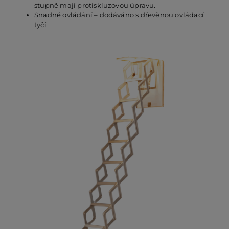
stupně mají protiskluzovou úpravu.
Snadné ovládání – dodáváno s dřevěnou ovládací
tyčí
PO
KO
O 
RE
AK