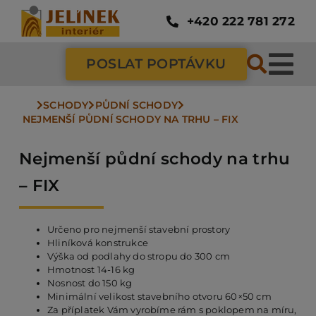
Přeskočit
na
+420 222 781 272
obsah
POSLAT POPTÁVKU
Tog
Nav
SCHODY
PŮDNÍ SCHODY
SC
NEJMENŠÍ PŮDNÍ SCHODY NA TRHU – FIX
Nejmenší půdní schody na trhu
ZÁ
– FIX
DV
Určeno pro nejmenší stavební prostory
Hliníková konstrukce
Výška od podlahy do stropu do 300 cm
PO
Hmotnost 14-16 kg
Nosnost do 150 kg
Minimální velikost stavebního otvoru 60×50 cm
NÁ
Za příplatek Vám vyrobíme rám s poklopem na míru,