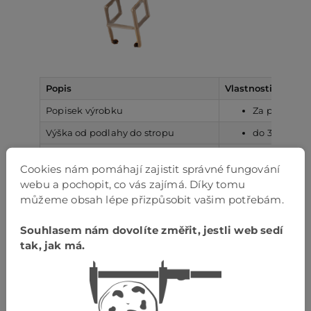
Popis
Vlastnosti
Popisek výrobku
Za příplate
Výška od podlahy do stropu
do 300 cm
Zatížení
do 150 kg
Cookies nám pomáhají zajistit správné fungování
Poklop
Délka 60–13
webu a pochopit, co vás zajímá. Díky tomu
můžeme obsah lépe přizpůsobit vašim potřebám.
plastové ko
Vybavení
dřevěná ovlá
plastové kryc
Souhlasem nám dovolíte změřit, jestli web sedí
tak, jak má.
Dodatečná výbava – na objednávku
rám a víko n
Název produktu
Vnější roměr
Výška od po