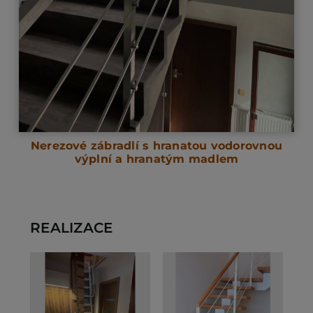
Nerezové zábradlí s hranatou vodorovnou
výplní a hranatým madlem
REALIZACE