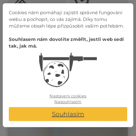
Cookies nám pomáhají zajistit správné fungování
VÝKRES
VLASTNÍ ČESKÁ
webu a pochopit, co vás zajímá. Díky tomu
PROVEDENÍ
VÝROBA
můžeme obsah lépe přizpůsobit vašim potřebám.
Souhlasem nám dovolíte změřit, jestli web sedí
tak, jak má.
VLASTNÍ
MONTÁŽNÍ TÝM
Nastavení cookies
Nesouhlasím
Realizace tohoto typu
Souhlasím