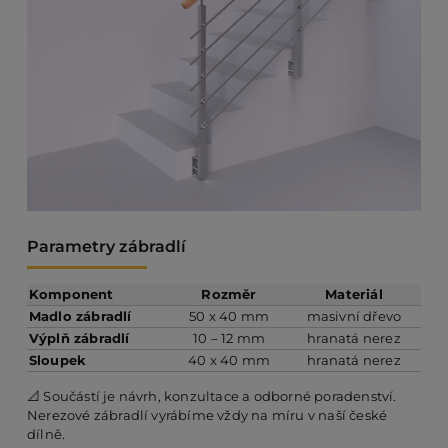
Parametry zábradlí
Komponent
Rozměr
Materiál
Madlo zábradlí
50 x 40 mm
masivní dřevo
Výplň zábradlí
10 – 12 mm
hranatá nerez
Sloupek
40 x 40 mm
hranatá nerez
📐 Součástí je návrh, konzultace a odborné poradenství.
Nerezové zábradlí vyrábíme vždy na míru v naší české
dílně.