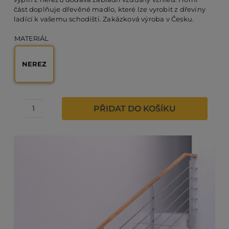
část doplňuje dřevěné madlo, které lze vyrobit z dřeviny
ladící k vašemu schodišti. Zakázková výroba v Česku.
PO
MATERIÁL
KO
NEREZ
O 
PŘIDAT DO KOŠÍKU
Nerezové
zábradlí
RE
-
Hranaté
sloupky
s
AK
nerezovou
vodorovnou
výplní
množství