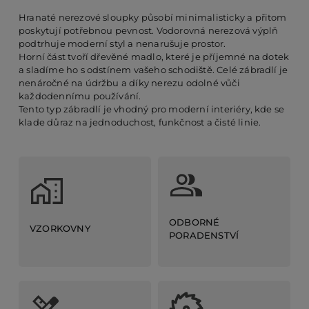
Hranaté nerezové sloupky působí minimalisticky a přitom
poskytují potřebnou pevnost. Vodorovná nerezová výplň
podtrhuje moderní styl a nenarušuje prostor.
Horní část tvoří dřevěné madlo, které je příjemné na dotek
a sladíme ho s odstínem vašeho schodiště. Celé zábradlí je
nenáročné na údržbu a díky nerezu odolné vůči
každodennímu používání.
Tento typ zábradlí je vhodný pro moderní interiéry, kde se
klade důraz na jednoduchost, funkčnost a čisté linie.
ODBORNÉ
VZORKOVNY
PORADENSTVÍ