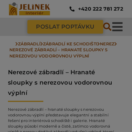
Přeskočit
na
+420 222 781 272
obsah
POSLAT POPTÁVKU
Tog
Nav
ZÁBRADLÍ
ZÁBRADLÍ KE SCHODIŠTI
NEREZ
SC
NEREZOVÉ ZÁBRADLÍ – HRANATÉ SLOUPKY S 
NEREZOVOU VODOROVNOU VÝPLNÍ
ZÁ
Nerezové zábradlí – Hranaté
sloupky s nerezovou vodorovnou
DV
výplní
PO
Nerezové zábradlí – hranaté sloupky s nerezovou
vodorovnou výplní představuje elegantní a stabilní
řešení pro interiérová schodiště i galerie. Hranaté
sloupky působí moderně a čistě, zatímco vodorovná
NÁ
výplň z nerezu dodává zábradlí vzdušný vzhled. Horní