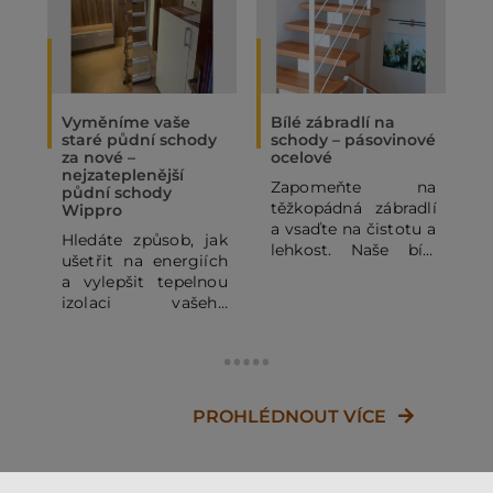
Vyměníme vaše
Bílé zábradlí na
O
staré půdní schody
schody – pásovinové
„
za nové –
ocelové
N
nejzateplenější
Zapomeňte na
P
půdní schody
těžkopádná zábradlí
p
Wippro
a vsaďte na čistotu a
p
Hledáte způsob, jak
lehkost. Naše bílé
o
ušetřit na energiích
pásovinové ocelové
p
a vylepšit tepelnou
zábradlí se
o
izolaci vašeho
subtilními
z
domu? Staré půdní
horizontálními pruty
j
schody mohou být
dodá vašemu
výrazným zdrojem
domovu vzdušnost a
d
tepelných ztrát. V
moderní vzhled.
c
tomto článku se
PROHLÉDNOUT VÍCE
Kombinace bílé RAL
J
dozvíte, proč se
a dřeva je vždy
v
vyplatí dopřát
zaručeným
š
Vašemu domovu
úspěchem, a proto
l
nejzateplenější