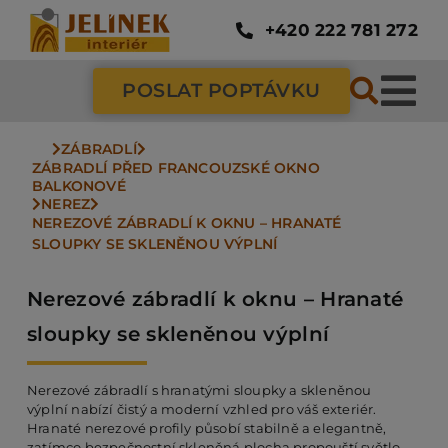
Přeskočit
na
+420 222 781 272
obsah
POSLAT POPTÁVKU
Tog
Nav
ZÁBRADLÍ
SC
ZÁBRADLÍ PŘED FRANCOUZSKÉ OKNO 
BALKONOVÉ
NEREZ
NEREZOVÉ ZÁBRADLÍ K OKNU – HRANATÉ 
ZÁ
SLOUPKY SE SKLENĚNOU VÝPLNÍ
Nerezové zábradlí k oknu – Hranaté
DV
sloupky se skleněnou výplní
PO
Nerezové zábradlí s hranatými sloupky a skleněnou
výplní nabízí čistý a moderní vzhled pro váš exteriér.
Hranaté nerezové profily působí stabilně a elegantně,
NÁ
zatímco bezpečnostní skleněná plocha propouští světlo