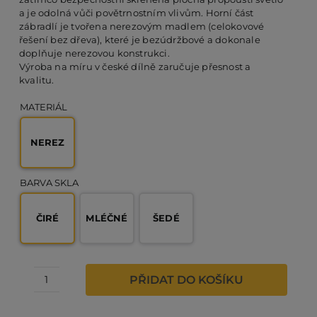
a je odolná vůči povětrnostním vlivům. Horní část
zábradlí je tvořena nerezovým madlem (celokovové
řešení bez dřeva), které je bezúdržbové a dokonale
PO
doplňuje nerezovou konstrukci.
Výroba na míru v české dílně zaručuje přesnost a
kvalitu.
KO
MATERIÁL
O 
NEREZ
RE
BARVA SKLA
ČIRÉ
MLÉČNÉ
ŠEDÉ
AK
PŘIDAT DO KOŠÍKU
Nerezové
zábradlí
k