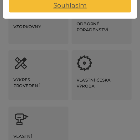
Souhlasím
ODBORNÉ
VZORKOVNY
PORADENSTVÍ
VÝKRES
VLASTNÍ ČESKÁ
PROVEDENÍ
VÝROBA
VLASTNÍ