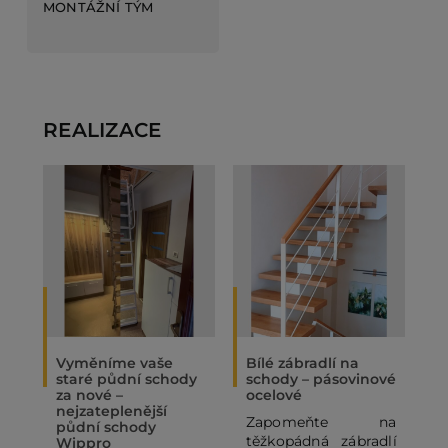
MONTÁŽNÍ TÝM
REALIZACE
Vyměníme vaše
Bílé zábradlí na
O
staré půdní schody
schody – pásovinové
„
za nové –
ocelové
N
nejzateplenější
Zapomeňte na
P
půdní schody
těžkopádná zábradlí
p
Wippro