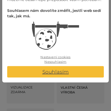
Dřevinu a povrchovou úpravu stupňů si můžete zvolit
podle stylu interiéru.
Souhlasem nám dovolíte změřit, jestli web sedí
tak, jak má.
ODBORNÉ
VZORKOVNY
PORADENSTVÍ
Nastavení cookies
Nesouhlasím
Souhlasím
VIZUALIZACE
VLASTNÍ ČESKÁ
ZDARMA
VÝROBA