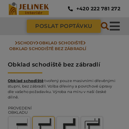
Přeskočit
na
+420 222 781 272
obsah
POSLAT POPTÁVKU
Tog
Nav
SCHODY
OBKLAD SCHODIŠTĚ
SC
OBKLAD SCHODIŠTĚ BEZ ZÁBRADLÍ
Obklad schodiště bez zábradlí
ZÁ
Obklad schodiště
tvořený pouze masivními dřevěnými
DV
stupni, bez zábradlí. Volba dřeviny a povrchové úpravy
dle vašeho požadavku. Výroba na míru v naší české
dílně.
PO
PROVEDENÍ
OBKLADU
NÁ