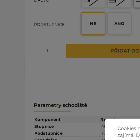
DŘEVO
NE
ANO
PODSTUPNICE
PŘIDAT DO
Dřevěné
schody
-
Nerezové
zábradlí,
hranaté
sloupky
s
vodorovnou
Parametry schodiště
výplní
množství
Komponent
Rozměr
Stupnice
40 mm
m
Cookies n
Podstupnice
17 mm
m
zajímá. 