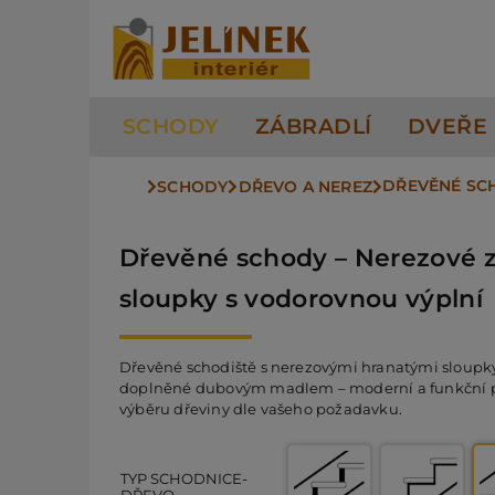
Přeskočit
na
obsah
SCHODY
ZÁBRADLÍ
DVEŘE
DŘEVĚNÉ SCH
SCHODY
DŘEVO A NEREZ
Dřevěné schody – Nerezové zá
sloupky s vodorovnou výplní
Dřevěné schodiště s nerezovými hranatými sloupk
doplněné dubovým madlem – moderní a funkční pr
výběru dřeviny dle vašeho požadavku.
TYP SCHODNICE-