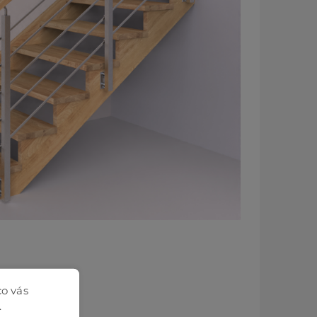
co vás
.