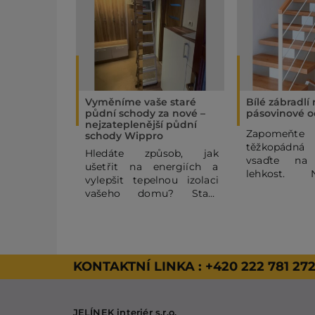
Vyměníme vaše staré
Bílé zábradlí
půdní schody za nové –
pásovinové o
nejzateplenější půdní
Zapome
schody Wippro
těžkopádná
Hledáte způsob, jak
vsaďte na
ušetřit na energiích a
lehkost. 
vylepšit tepelnou izolaci
pásovinov
vašeho domu? Staré
zábradlí se
půdní schody mohou být
horizontální
výrazným zdrojem
vašemu
tepelných ztrát. V tomto
vzdušnost
článku se dozvíte, proč se
vzhled. Kom
vyplatí dopřát Vašemu
KONTAKTNÍ LINKA :
+420 222 781 27
RAL a dře
domovu nejzateplenější
zaručeným 
půdní schody Wippro, a
proto jsme zv
jak probíhá případná
masivního
JELÍNEK interiér s.r.o.
výměna, kterou také