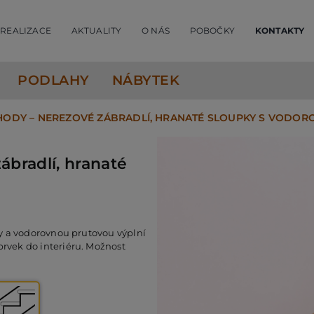
REALIZACE
AKTUALITY
O NÁS
POBOČKY
KONTAKTY
PODLAHY
NÁBYTEK
ODY – NEREZOVÉ ZÁBRADLÍ, HRANATÉ SLOUPKY S VODOR
bradlí, hranaté
y a vodorovnou prutovou výplní
vek do interiéru. Možnost