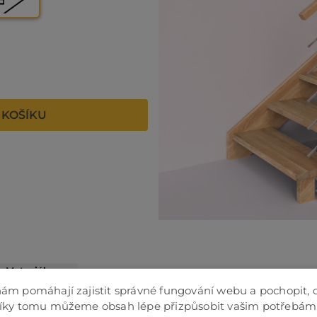
 KOŠÍKU
Materiál
asivní dřevo
ám pomáhají zajistit správné fungování webu a pochopit, 
asivní dřevo
Díky tomu můžeme obsah lépe přizpůsobit vašim potřebám