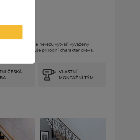
ubového masivu a nerezu vytváří vyvážený
 zároveň podtrhuje přírodní charakter dřeva.
TNÍ ČESKÁ
VLASTNÍ
BA
MONTÁŽNÍ TÝM