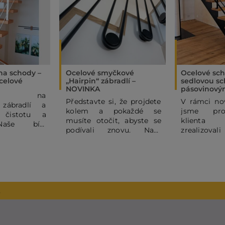
 na schody –
Ocelové smyčkové
Ocelové sch
celové
„Hairpin“ zábradlí –
sedlovou sc
NOVINKA
pásovinový
ňte na
Představte si, že projdete
V rámci nov
 zábradlí a
kolem a pokaždé se
jsme pro
 čistotu a
musíte otočit, abyste se
klienta
Naše bílé
podívali znovu. Naše
zrealizova
é ocelové
ocelové hairpin zábradlí
sedlové oce
 subtilními
totiž není jen funkční
s ocelovým
mi pruty dodá
kulisou, ale hlavním
sloupky z p
 domovu
designovým prvkem
širokému po
 a moderní
celého prostoru. Jeho
výrobků 
binace bílé
kouzlo spočívá v
JELÍNEK In
2
va je vždy
dokonalém rytmu
dodat inter
úspěchem, a
štíhlých černých linií,
– od schodiš
olili madlo z
které se ve spodní části
po různé d
 dubu pro