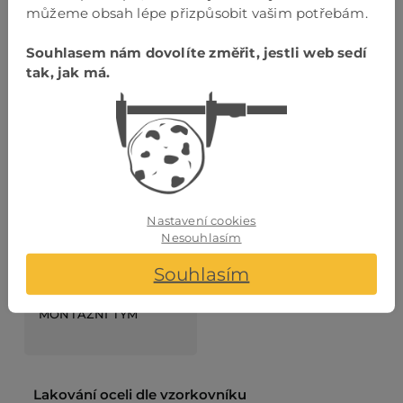
můžeme obsah lépe přizpůsobit vašim potřebám.
Souhlasem nám dovolíte změřit, jestli web sedí
tak, jak má.
VÝKRES
VLASTNÍ ČESKÁ
PROVEDENÍ
VÝROBA
Nastavení cookies
Nesouhlasím
Souhlasím
VLASTNÍ
MONTÁŽNÍ TÝM
Lakování oceli dle vzorkovníku