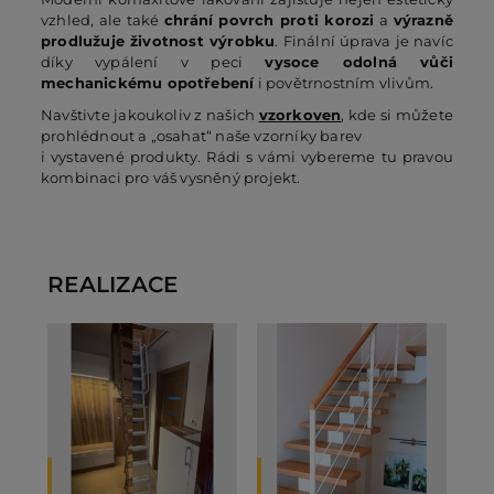
vzhled, ale také
chrání povrch proti korozi
a
výrazně
prodlužuje životnost výrobku
. Finální úprava je navíc
díky vypálení v peci
vysoce odolná vůči
mechanickému opotřebení
i povětrnostním vlivům.
Navštivte jakoukoliv z našich
vzorkoven
, kde si můžete
prohlédnout a „osahat“ naše vzorníky barev
i vystavené produkty. Rádi s vámi vybereme tu pravou
kombinaci pro váš vysněný projekt.
REALIZACE