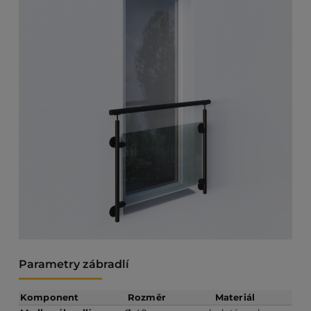
Kulaté
sloupky
se
skleněnou
výplní
množství
Parametry zábradlí
Komponent
Rozměr
Materiál