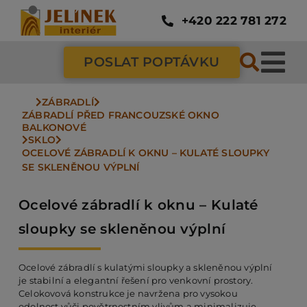
Přeskočit
na
+420 222 781 272
obsah
POSLAT POPTÁVKU
Tog
Nav
ZÁBRADLÍ
SC
ZÁBRADLÍ PŘED FRANCOUZSKÉ OKNO 
BALKONOVÉ
SKLO
OCELOVÉ ZÁBRADLÍ K OKNU – KULATÉ SLOUPKY 
ZÁ
SE SKLENĚNOU VÝPLNÍ
Ocelové zábradlí k oknu – Kulaté
DV
sloupky se skleněnou výplní
PO
Ocelové zábradlí s kulatými sloupky a skleněnou výplní
je stabilní a elegantní řešení pro venkovní prostory.
Celokovová konstrukce je navržena pro vysokou
NÁ
odolnost vůči povětrnostním vlivům a minimalizuje