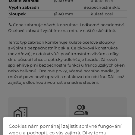
Madlo zábradlí
Ø 40 mm
kulatá ocel
Výplň zábradlí
Bezpečnostní sklo
Sloupek
Ø 40 mm
kulatá ocel
🔧 Cena zahrnuje návrh, konzultaci i odborné poradenství.
Ocelové zábradlí vyrábíme na míru v naší české dílně.
Tento typ zábradlí kombinuje kulaté ocelové sloupky
s výplní z bezpečnostního skla. Celokovová konstrukce
(bez dřeva) je odolná vůči povětrnostním vlivům a díky
sklu působí lehce a opticky odlehčuje fasádu. Zároveň
spolehlivě plní bezpečnostní funkci u francouzských oken
nebo balkonů. Ocelové prvky, včetně horního madla, je
možné povrchově upravit a nalakovat do odstínu RAL, což
zajišťuje dlouhou životnost a snadné sladění.
Cookies nám pomáhají zajistit správné fungování
ODBORNÉ
VZORKOVNY
PORADENSTVÍ
webu a pochopit, co vás zajímá. Díky tomu