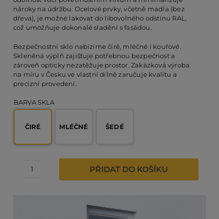
nároky na údržbu. Ocelové prvky, včetně madla (bez
dřeva), je možné lakovat do libovolného odstínu RAL,
což umožňuje dokonalé sladění s fasádou.
PO
Bezpečnostní sklo nabízíme čiré, mléčné i kouřové.
Skleněná výplň zajišťuje potřebnou bezpečnost a
KO
zároveň opticky nezatěžuje prostor. Zakázková výroba
na míru v Česku ve vlastní dílně zaručuje kvalitu a
precizní provedení.
O 
BARVA SKLA
RE
ČIRÉ
MLÉČNÉ
ŠEDÉ
AK
PŘIDAT DO KOŠÍKU
Ocelové
zábradlí
k
oknu
–