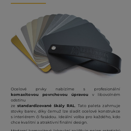
Ocelové prvky nabízíme s profesionální
komaxitovou povrchovou úpravou
v libovolném
odstínu
ze
standardizované škály RAL
. Tato paleta zahrnuje
stovky barev, díky čemuž lze sladit ocelové konstrukce
s interiérem či fasádou. Ideální volba pro každého, kdo
chce kvalitní a atraktivní finální design.
Moderní komaxitové lakování zajišťuje nejen estetický