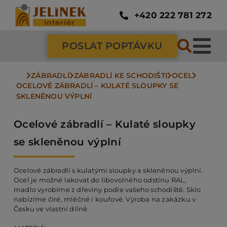
Přeskočit
na
+420 222 781 272
obsah
POSLAT POPTÁVKU
Tog
Nav
ZÁBRADLÍ
ZÁBRADLÍ KE SCHODIŠTI
OCEL
SC
OCELOVÉ ZÁBRADLÍ – KULATÉ SLOUPKY SE 
SKLENĚNOU VÝPLNÍ
ZÁ
Ocelové zábradlí – Kulaté sloupky
se skleněnou výplní
DV
Ocelové zábradlí s kulatými sloupky a skleněnou výplní.
Ocel je možné lakovat do libovolného odstínu RAL,
PO
madlo vyrobíme z dřeviny podle vašeho schodiště. Sklo
nabízíme čiré, mléčné i kouřové. Výroba na zakázku v
Česku ve vlastní dílně.
NÁ