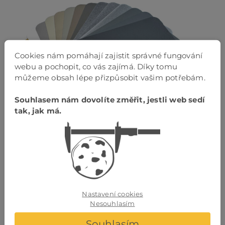
Cookies nám pomáhají zajistit správné fungování
webu a pochopit, co vás zajímá. Díky tomu
můžeme obsah lépe přizpůsobit vašim potřebám.
Souhlasem nám dovolíte změřit, jestli web sedí
tak, jak má.
Ocelové prvky nabízíme s profesionální
komaxitovou povrchovou úpravou
v libovolném
odstínu
ze
standardizované škály RAL
. Tato paleta zahrnuje
stovky barev, díky čemuž lze sladit ocelové konstrukce
s interiérem či fasádou. Ideální volba pro každého, kdo
chce kvalitní a atraktivní finální design.
Nastavení cookies
Moderní komaxitové lakování zajišťuje nejen estetický
Nesouhlasím
vzhled, ale také
chrání povrch proti korozi
a
výrazně
Souhlasím
prodlužuje životnost výrobku
. Finální úprava je navíc