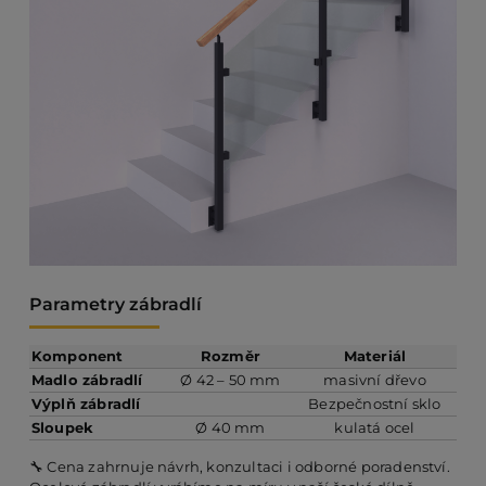
Parametry zábradlí
Komponent
Rozměr
Materiál
Madlo zábradlí
Ø 42 – 50 mm
masivní dřevo
Výplň zábradlí
Bezpečnostní sklo
Sloupek
Ø 40 mm
kulatá ocel
🔧 Cena zahrnuje návrh, konzultaci i odborné poradenství.