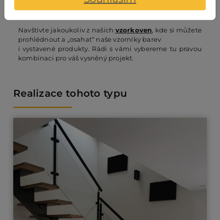
díky vypálení v peci
vysoce odolná vůči
mechanickému opotřebení
i povětrnostním vlivům.
Navštivte jakoukoliv z našich
vzorkoven
, kde si můžete
prohlédnout a „osahat“ naše vzorníky barev
i vystavené produkty. Rádi s vámi vybereme tu pravou
kombinaci pro váš vysněný projekt.
Realizace tohoto typu