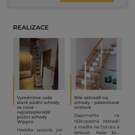
REALIZACE
Vyměníme vaše
Bílé zábradlí na
O
staré půdní schody
schody – pásovinové
„
za nové –
ocelové
N
nejzateplenější
Zapomeňte na
P
půdní schody
těžkopádná zábradlí
p
Wippro
a vsaďte na čistotu a
p
Hledáte způsob, jak
lehkost. Naše bílé
o