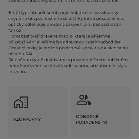
Ocelové zábradlí vyrábíme na míru v naší české dílně.
Tento typ zábradlí kombinuje kulaté ocelové sloupky
s výplní z bezpečnostního skla. Díky tomu působí lehce,
opticky odlehčuje prostor a zároveň plní bezpečnostní
funkci.
Horní část tvoří dřevěné madlo, které je příjemné
při používání a ladíme ho s dřevinou vašeho schodiště.
Ocelové prvky je možné povrchově upravit a nalakovat do
odstínu RAL.
Skleněnou výplň dodáváme v provedení čirém, mléčném
nebo kouřovém, takže zábradlí snadno přizpůsobíte stylu
interiéru.
ODBORNÉ
VZORKOVNY
PORADENSTVÍ